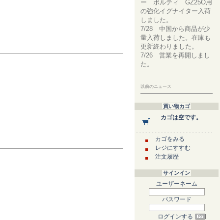
ー ボルティ GZ25O用
の強化イグナイター入荷
しました。
7/28 中国から商品が少
量入荷しました。在庫も
更新終わりました。
7/26 営業を再開しまし
た。
以前のニュース
買い物カゴ
カゴは空です。
カゴをみる
レジにすすむ
注文履歴
サインイン
ユーザーネーム
パスワード
ログインする