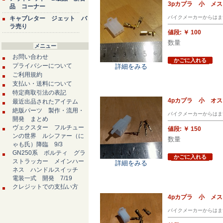
3pカプラ 小 メ
品 コーナー
バイクメーカーからはま
キャブレター ジェット バ
ラ売り
値段:
￥ 100
数量
メニュー
お問い合わせ
かごに入れる
プライバシーについて
詳細をみる
ご利用規約
支払い・送料について
特定商取引法の表記
4pカプラ 小 オ
最近出品されたアイテム
絶版パーツ 製作・流用・
バイクメーカーからはま
開発 まとめ
ヴェクスター フルチュー
値段:
￥ 150
ンの世界 ルシファー（に
数量
ゃも氏）降臨 9/3
GN250系 ボルティ グラ
かごに入れる
ストラッカー メインハー
詳細をみる
ネス ハンドルスイッチ
電装一式 開発 7/19
クレジットでの支払い方
4pカプラ 小 メ
バイクメーカーからはま