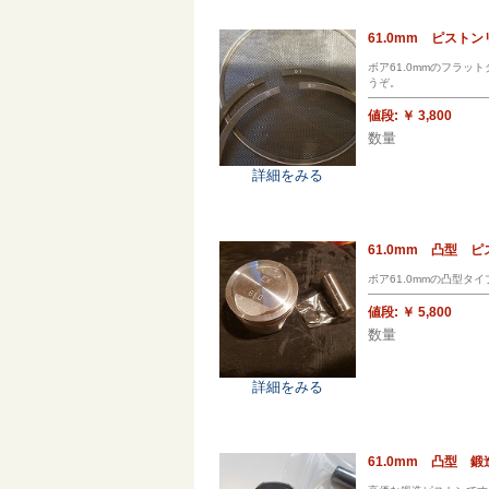
61.0mm ピストン
ボア61.0mmのフラ
うぞ。
値段:
￥ 3,800
数量
詳細をみる
61.0mm 凸型 
ボア61.0mmの凸型タ
値段:
￥ 5,800
数量
詳細をみる
61.0mm 凸型 