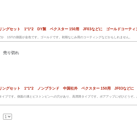
ンリングセット 1*1*2 DY製 ベクスター 150用 JF03などに ゴールドコーテ
ぜか 1STの側面が金色です。ゴールドです。初期なじみ用のコーティングなどかもしれません。
売り切れ
ンリングセット 1*1*2 ノンブランド 中国社外 ベクスター 150用 JF03などに
ットタイプです。側面の溝とピストンピンへの穴があり、高潤滑タイプです。ボアアップにぜひどうぞ。