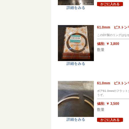
かごに入れる
詳細をみる
61.0mm ピスト
このDY製のリングはな
値段:
￥ 3,800
数量
詳細をみる
61.0mm ピスト
ボア61.0mmのフラ
うぞ。
値段:
￥ 3,500
数量
詳細をみる
かごに入れる