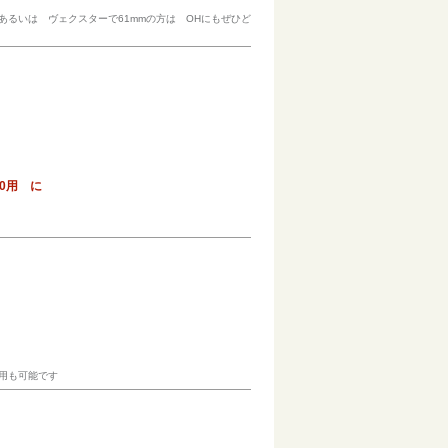
あるいは ヴェクスターで61mmの方は OHにもぜひど
0用 に
流用も可能です