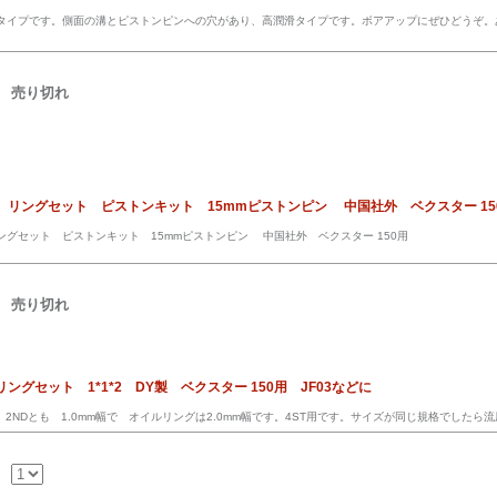
ットタイプです。側面の溝とピストンピンへの穴があり、高潤滑タイプです。ボアアップにぜひどうぞ。
売り切れ
ン リングセット ピストンキット 15mmピストンピン 中国社外 ベクスター 15
リングセット ピストンキット 15mmピストンピン 中国社外 ベクスター 150用
売り切れ
リングセット 1*1*2 DY製 ベクスター 150用 JF03などに
ST 2NDとも 1.0mm幅で オイルリングは2.0mm幅です。4ST用です。サイズが同じ規格でしたら