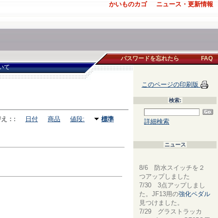
かいものカゴ
ニュース・更新情報
パスワードを忘れたら
FAQ
いて
このページの印刷版
検索:
え：:
日付
商品
値段:
標準
詳細検索
ニュース
8/6 防水スイッチを２
つアップしました
7/30 3点アップしまし
た。JF13用の
強化ペダル
見つけました。
7/29 グラストラッカ