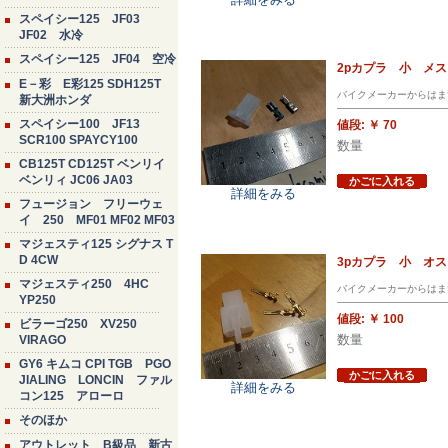
スペイシー125 JF03
JF02 水冷
スペイシー125 JF04 空冷
2pカプラ 小 メ
E－彩 E彩125 SDH125T
バイクメーカーからはま
新大洲ホンダ
スペイシー100 JF13
値段:
￥ 70
SCR100 SPAYCY100
数量
CB125T CD125T ベンリイ
ベンリィ JC06 JA03
かごに入れる
詳細をみる
フュージョン フリーウェ
イ 250 MF01 MF02 MF03
マジェスティ125 シグナス T
D 4CW
3pカプラ 小 オ
マジェスティ250 4HC
バイクメーカーからはま
YP250
値段:
￥ 100
ビラーゴ250 XV250
数量
VIRAGO
GY6 キムコ CPI TGB PGO
かごに入れる
JIALING LONCIN ファル
詳細をみる
コン125 アローロ
そのほか
アウトレット B級品 新古