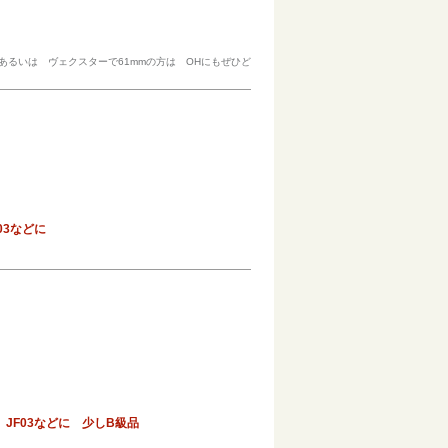
あるいは ヴェクスターで61mmの方は OHにもぜひど
03などに
JF03などに 少しB級品