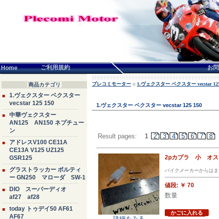
言語せんたく:
ご利用規約
お問
Home
プレコミモーター
::
1.ヴェクスター ベクスター vecstar 125
商品カテゴリ
1.ヴェクスター ベクスター
vecstar 125 150
1.ヴェクスター ベクスター vecstar 125 150
中華ヴェクスター
AN125 AN150 ネプチュー
ン
Result pages:
1
2
3
4
5
6
7
8
アドレスV100 CE11A
CE13A V125 UZ125
2pカプラ 小 オ
GSR125
グラストラッカー ボルティ
バイクメーカーからはま
ー GN250 マローダ SW-1
値段:
￥ 70
DIO スーパーディオ
数量
af27 af28
today トゥデイ50 AF61
かごに入れる
AF67
詳細をみる