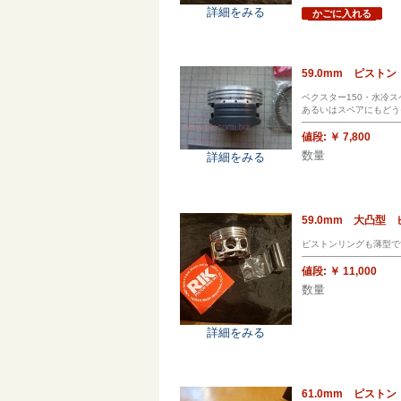
詳細をみる
かごに入れる
59.0mm ピス
ベクスター150・水冷
あるいはスペアにもどう
値段:
￥ 7,800
数量
詳細をみる
59.0mm 大凸型
ピストンリングも薄型で
値段:
￥ 11,000
数量
詳細をみる
61.0mm ピスト