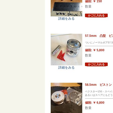
値段:
￥ 150
数量
かごに入れる
詳細をみる
57.5mm 凸型 
ついにノーマルボア57
値段:
￥ 5,800
数量
かごに入れる
詳細をみる
58.5mm ピスト
ベクスター150・スペ
あるいはスペアにもどう
値段:
￥ 6,800
数量