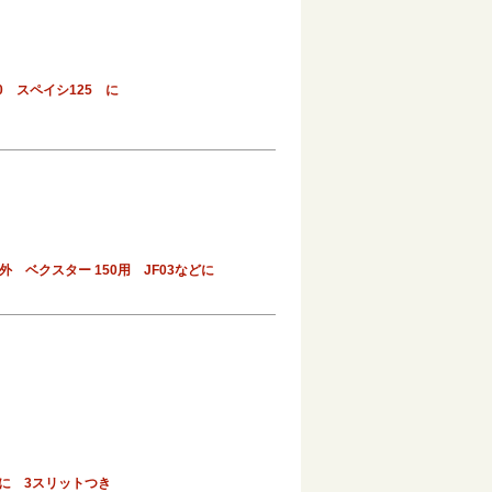
0 スペイシ125 に
 ベクスター 150用 JF03などに
どに 3スリットつき