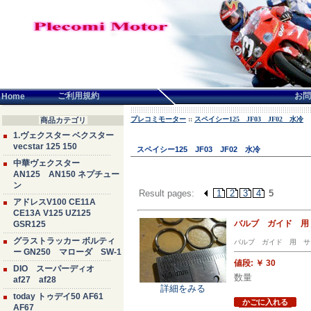
言語せんたく:
ご利用規約
お問
Home
プレコミモーター
::
スペイシー125 JF03 JF02 水冷
商品カテゴリ
1.ヴェクスター ベクスター
vecstar 125 150
スペイシー125 JF03 JF02 水冷
中華ヴェクスター
AN125 AN150 ネプチュー
ン
Result pages:
1
2
3
4
5
アドレスV100 CE11A
CE13A V125 UZ125
バルブ ガイド 用
GSR125
グラストラッカー ボルティ
バルブ ガイド 用 サ
ー GN250 マローダ SW-1
値段:
￥ 30
DIO スーパーディオ
数量
af27 af28
詳細をみる
today トゥデイ50 AF61
かごに入れる
AF67