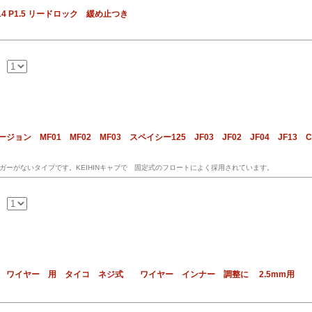
4 P1.5 リードロック 緩め止つき
ョン MF01 MF02 MF03 スペイシー125 JF03 JF02 JF04 JF1
ガーがないタイプです。KEIHINキャブで 固定式のフロートによく採用されています。
 ワイヤー 用 タイコ ネジ式 ワイヤー インナー 調整に 2.5mm用