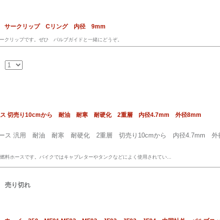
 サークリップ Cリング 内径 9mm
ークリップです。ぜひ バルブガイドと一緒にどうぞ。
ス 切売り10cmから 耐油 耐寒 耐硬化 2重層 内径4.7mm 外径8mm
ース 汎用 耐油 耐寒 耐硬化 2重層 切売り10cmから 内径4.7mm 外
 燃料ホースです。バイクではキャブレターやタンクなどによく使用されてい...
売り切れ