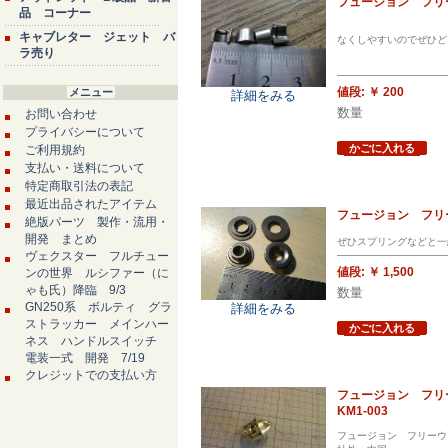
フュージョン フリーウ
品 コーナー
キャブレター ジェット バ
なくしやすいのでぜひど
ラ売り
値段:
￥ 200
メニュー
詳細をみる
数量
お問い合わせ
プライバシーについて
かごに入れる
ご利用規約
支払い・送料について
特定商取引法の表記
最近出品されたアイテム
フュージョン フリー
絶版パーツ 製作・流用・
開発 まとめ
ぜひスプリングなどと一
ヴェクスター フルチュー
値段:
￥ 1,500
ンの世界 ルシファー（に
ゃも氏）降臨 9/3
数量
GN250系 ボルティ グラ
詳細をみる
ストラッカー メインハー
かごに入れる
ネス ハンドルスイッチ
電装一式 開発 7/19
クレジットでの支払い方
フュージョン フリーウ
KM1-003
フュージョン フリーウェ