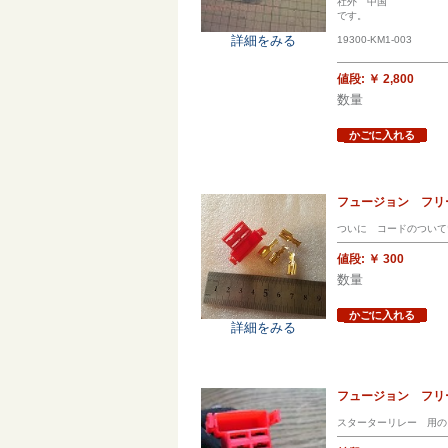
社外 中国
です。
詳細をみる
19300-KM1-003
値段:
￥ 2,800
数量
かごに入れる
フュージョン フリー
ついに コードのついて
値段:
￥ 300
数量
かごに入れる
詳細をみる
フュージョン フリー
スターターリレー 用の