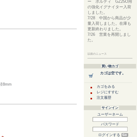
ー ボルティ GZ25O用
の強化イグナイター入荷
しました。
7/28 中国から商品が少
量入荷しました。在庫も
更新終わりました。
7/26 営業を再開しまし
た。
以前のニュース
買い物カゴ
カゴは空です。
径8mm
カゴをみる
レジにすすむ
注文履歴
サインイン
ユーザーネーム
パスワード
ログインする