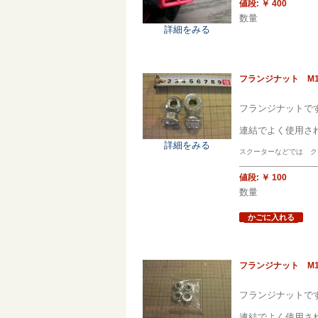
値段:
￥ 400
数量
詳細をみる
フランジナット M1
フランジナットで
連結でよく使用さ
詳細をみる
スクーターなどでは クラ
値段:
￥ 100
数量
かごに入れる
フランジナット M10
フランジナットで
連結でよく使用さ