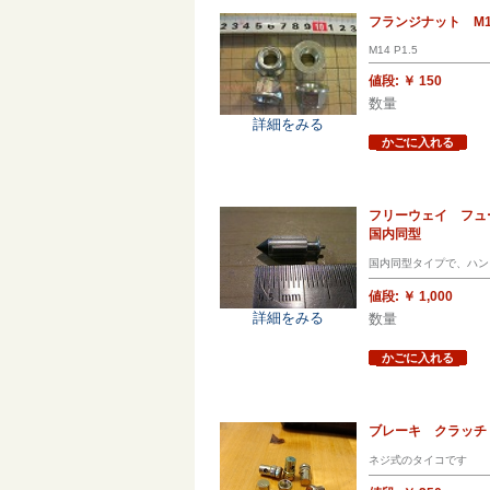
フランジナット M1
M14 P1.5
値段:
￥ 150
数量
詳細をみる
かごに入れる
フリーウェイ フュージ
国内同型
国内同型タイプで、ハン
値段:
￥ 1,000
詳細をみる
数量
かごに入れる
ブレーキ クラッチ
ネジ式のタイコです