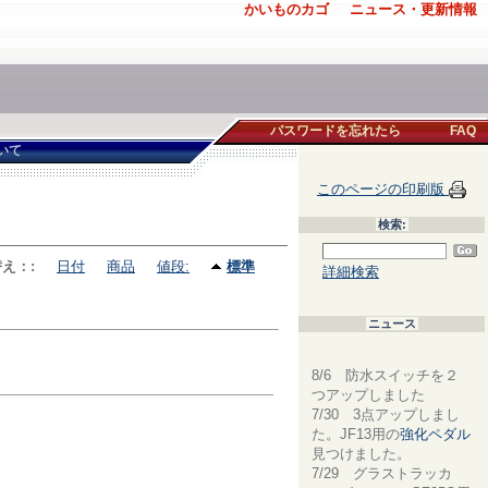
かいものカゴ
ニュース・更新情報
パスワードを忘れたら
FAQ
いて
このページの印刷版
検索:
え：:
日付
商品
値段:
標準
詳細検索
ニュース
8/6 防水スイッチを２
つアップしました
7/30 3点アップしまし
た。JF13用の
強化ペダル
見つけました。
7/29 グラストラッカ