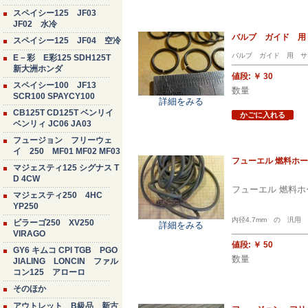
スペイシー125 JF03
JF02 水冷
バルブ ガイド 用
スペイシー125 JF04 空冷
バルブ ガイド 用 サ
E－彩 E彩125 SDH125T
新大洲ホンダ
値段:
￥ 30
スペイシー100 JF13
数量
SCR100 SPAYCY100
詳細をみる
CB125T CD125T ベンリイ
かごに入れる
ベンリィ JC06 JA03
フュージョン フリーウェ
イ 250 MF01 MF02 MF03
フューエル 燃料ホー
マジェスティ125 シグナス T
D 4CW
フューエル 燃料ホ
マジェスティ250 4HC
YP250
内径4.7mm の 汎用
ビラーゴ250 XV250
詳細をみる
VIRAGO
値段:
￥ 50
GY6 キムコ CPI TGB PGO
数量
JIALING LONCIN ファル
コン125 アローロ
そのほか
アウトレット B級品 新古