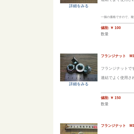
詳細をみる
一個の価格ですので、複数
値段:
￥ 100
数量
フランジナット M12 
フランジナットで
連結でよく使用さ
詳細をみる
値段:
￥ 150
数量
フランジナット M1