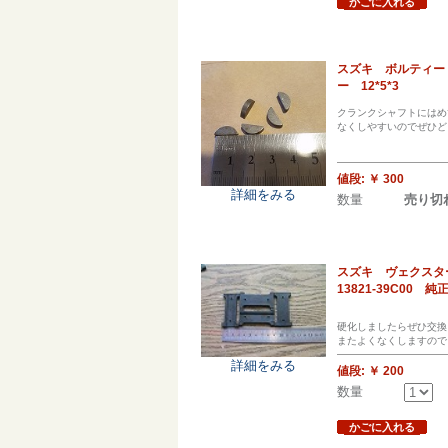
かごに入れる
スズキ ボルティー
ー 12*5*3
クランクシャフトにはめ
なくしやすいのでぜひど
値段:
￥ 300
詳細をみる
数量
売り切
スズキ ヴェクスタ
13821-39C00 
硬化しましたらぜひ交換
またよくなくしますので
詳細をみる
値段:
￥ 200
数量
かごに入れる