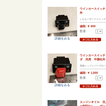
ウインカースイッチ
外
しかもハザードスイッチ
値段:
￥ 800
数量
詳細をみる
かごに入れる
ウインカースイッチ
ダ 汎用 中国社外
高級レッドレバーでのハ
値段:
￥ 1,000
数量
詳細をみる
かごに入れる
エンジンオイル 注入
ー刻印なし ヴェ