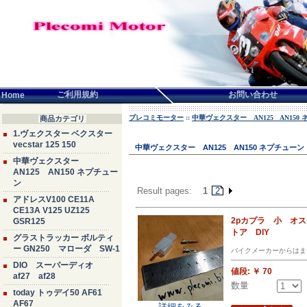
言語せんたく:
ご利用規約
お問い合わせ
Home
プレコミモーター
::
中華ヴェクスター AN125 AN150
商品カテゴリ
1.ヴェクスター ベクスター
vecstar 125 150
中華ヴェクスター AN125 AN150 ネプチューン
中華ヴェクスター
AN125 AN150 ネプチュー
ン
Result pages:
1
2
アドレスV100 CE11A
CE13A V125 UZ125
2pカプラ 小 オ
GSR125
トア DIY
グラストラッカー ボルティ
ー GN250 マローダ SW-1
バイクメーカーからはま
DIO スーパーディオ
値段:
￥ 70
af27 af28
数量
today トゥデイ50 AF61
AF67
詳細をみる