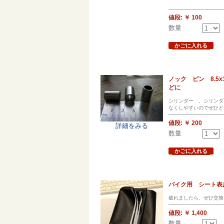
値段:
￥ 100
数量
かごに入れる
ノック ピン 8.5
どに
シリンダー 、シリンダ
なくしやすいのでぜひど
値段:
￥ 200
詳細をみる
数量
かごに入れる
バイク用 シート表皮
破れましたら、ぜひ交換
値段:
￥ 1,400
数量