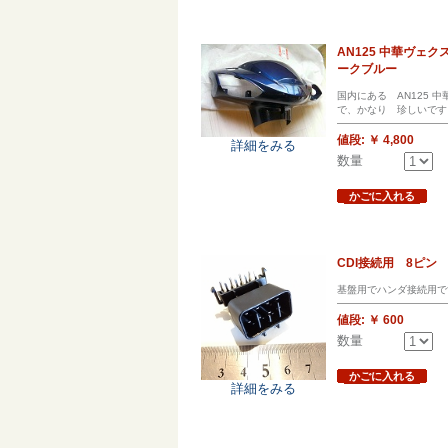
AN125 中華ヴ
ークブルー
国内にある AN125
で、かなり 珍しいです
値段:
￥ 4,800
詳細をみる
数量
かごに入れる
CDI接続用 8ピ
基盤用でハンダ接続用で
値段:
￥ 600
数量
かごに入れる
詳細をみる