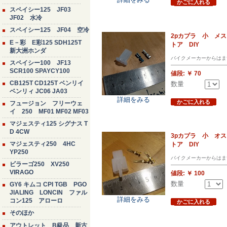
かごに入れる
スペイシー125 JF03
JF02 水冷
スペイシー125 JF04 空冷
2pカプラ 小 メ
E－彩 E彩125 SDH125T
トア DIY
新大洲ホンダ
バイクメーカーからはま
スペイシー100 JF13
SCR100 SPAYCY100
値段:
￥ 70
CB125T CD125T ベンリイ
数量
ベンリィ JC06 JA03
詳細をみる
かごに入れる
フュージョン フリーウェ
イ 250 MF01 MF02 MF03
マジェスティ125 シグナス T
D 4CW
3pカプラ 小 オ
マジェスティ250 4HC
トア DIY
YP250
バイクメーカーからはま
ビラーゴ250 XV250
VIRAGO
値段:
￥ 100
数量
GY6 キムコ CPI TGB PGO
JIALING LONCIN ファル
詳細をみる
コン125 アローロ
かごに入れる
そのほか
アウトレット B級品 新古