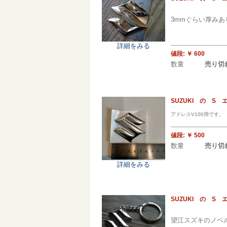
3mmぐらい厚みあ
詳細をみる
値段:
￥ 600
数量
売り切
SUZUKI の S
アドレスV100用です。
値段:
￥ 500
数量
売り切
詳細をみる
SUZUKI の S
望江スズキのノベル