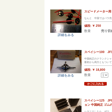
スピードメーター
なんと 中国ではバラ売
値段:
￥ 250
数量
売り切
詳細をみる
スペイシー100 JF
中国純正のクランクシャ
最初から両方ともついて
値段:
￥ 18,800
数量
詳細をみる
かごに入れる
スペイシー125 
ョン 中国純正 ゴム
ヘタリましたら ぜひ 