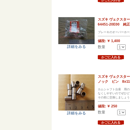
スズキ ヴェクスター
64451-20E00 
ブレーキのオーバーホー
値段:
￥ 1,400
詳細をみる
数量
かごに入れる
スズキ ヴェクスター
ノック ピン 8x11
カムシャフト台座 用の
なくしやすいのでぜひど
その前に交換しましょう
値段:
￥ 250
数量
詳細をみる
かごに入れる