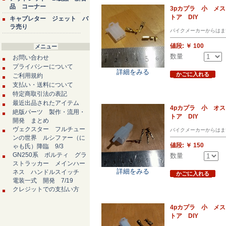
品 コーナー
3pカプラ 小 メ
トア DIY
キャブレター ジェット バ
ラ売り
バイクメーカーからはま
値段:
￥ 100
メニュー
数量
お問い合わせ
プライバシーについて
詳細をみる
かごに入れる
ご利用規約
支払い・送料について
特定商取引法の表記
最近出品されたアイテム
4pカプラ 小 オ
絶版パーツ 製作・流用・
トア DIY
開発 まとめ
ヴェクスター フルチュー
バイクメーカーからはま
ンの世界 ルシファー（に
値段:
￥ 150
ゃも氏）降臨 9/3
GN250系 ボルティ グラ
数量
ストラッカー メインハー
詳細をみる
ネス ハンドルスイッチ
かごに入れる
電装一式 開発 7/19
クレジットでの支払い方
4pカプラ 小 メ
トア DIY