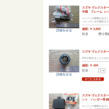
スズキ ヴェクスタ
中国 フレーム（ハ
エンジンの振動がはげし
へたっている可能性大で
値段:
￥ 2,800
詳細をみる
数量
売り切
スズキ ヴェクスター
印字が削れましたらぜひ
値段:
￥ 400
数量
詳細をみる
かごに入れる
スズキ ヴェクスタ
ント ハンガー用 
エンジンの振動がはげし