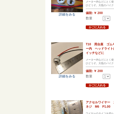
メーター内などにとく使
ひどうぞ。大抵のバイク
値段:
￥ 200
詳細をみる
数量
かごに入れる
T10 用台座 ゴ
ー内 ヘッドライト
イッチなどに
メーター内などにとく使
ひどうぞ。大抵のバイク
値段:
￥ 200
詳細をみる
数量
かごに入れる
アクセルワイヤー 
ネジ M6 P1.00
ワイヤーのタイコを切ら