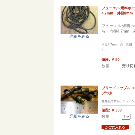
フューエル 燃料ホー
4.7mm 外径8mm
フューエル 燃料ホ
ら 内径4.7mm 
詳細をみる
内径4.7mm の 汎
い...
値段:
￥ 50
数量
売り切
ブリードニップル エア
プつき
社外品ですが、チューン
値段:
￥ 350
詳細をみる
数量
かごに入れる