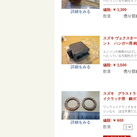
へたっている可能性大で
値段:
￥ 1,300
詳細をみる
数量
売り切
スズキ ヴェクスタ
ント ハンガー用 
エンジンの振動がはげし
へたっている可能性大で
値段:
￥ 1,500
詳細をみる
数量
売り切
スズキ グラストラッ
イクラッチ用 銅
ワンウェイクラッチをオ
ジンなら ほぼ共通だと
値段:
￥ 600
詳細をみる
数量