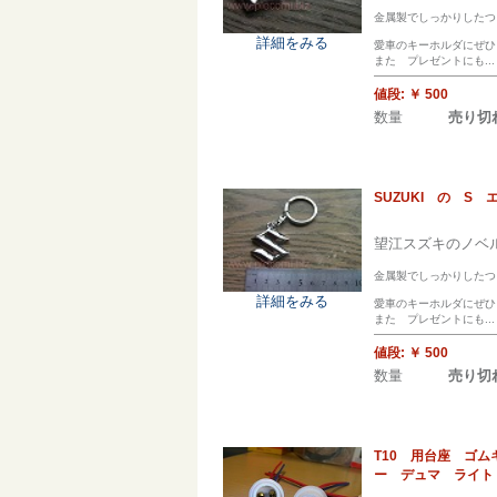
金属製でしっかりしたつ
詳細をみる
愛車のキーホルダにぜひ
また プレゼントにも...
値段:
￥ 500
数量
売り切
SUZUKI の S
望江スズキのノベル
金属製でしっかりしたつ
詳細をみる
愛車のキーホルダにぜひ
また プレゼントにも...
値段:
￥ 500
数量
売り切
T10 用台座 ゴ
ー デュマ ライト