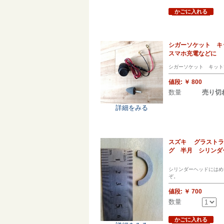
かごに入れる
シガーソケット キ
スマホ充電などに
シガーソケット キット
値段:
￥ 800
数量
売り切
詳細をみる
スズキ グラストラッ
グ 半月 シリンダ
シリンダーヘッドにはめ
ぞ。
値段:
￥ 700
数量
かごに入れる