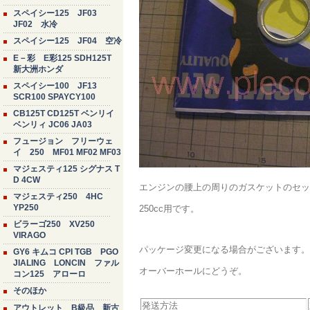
スペイシー125 JF03
JF02 水冷
スペイシー125 JF04 空冷
E－彩 E彩125 SDH125T
新大洲ホンダ
スペイシー100 JF13
SCR100 SPAYCY100
CB125T CD125T ベンリイ
ベンリィ JC06 JA03
フュージョン フリーウェ
イ 250 MF01 MF02 MF03
マジェスティ125 シグナス T
D 4CW
エンジンの腰上の周りのガスケットのセッ
マジェスティ250 4HC
YP250
250cc用です。
ビラーゴ250 XV250
VIRAGO
パッケージ変更になる場合がございます。
GY6 キムコ CPI TGB PGO
JIALING LONCIN ファル
オーバーホールにどうぞ。
コン125 アローロ
そのほか
発送方法
アウトレット B級品 新古