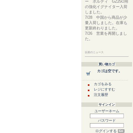
ー ボルティ GZ25O用
の強化イグナイター入荷
しました。
7/28 中国から商品が少
量入荷しました。在庫も
更新終わりました。
7/26 営業を再開しまし
た。
以前のニュース
買い物カゴ
カゴは空です。
カゴをみる
レジにすすむ
注文履歴
サインイン
ユーザーネーム
パスワード
ログインする