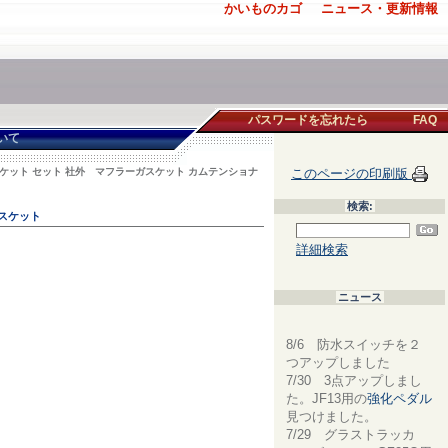
かいものカゴ
ニュース・更新情報
パスワードを忘れたら
FAQ
いて
スケット セット 社外 マフラーガスケット カムテンショナ
このページの印刷版
検索:
スケット
詳細検索
ニュース
8/6 防水スイッチを２
つアップしました
7/30 3点アップしまし
た。JF13用の
強化ペダル
見つけました。
7/29 グラストラッカ