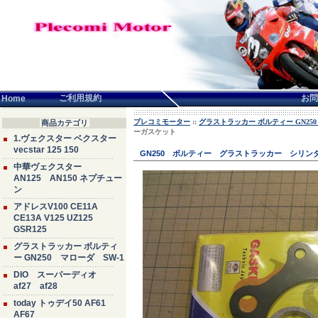
言語せんたく:
ご利用規約
お問
Home
プレコミモーター
::
グラストラッカー ボルティー GN250
商品カテゴリ
ーガスケット
1.ヴェクスター ベクスター
vecstar 125 150
GN250 ボルティー グラストラッカー シリン
中華ヴェクスター
AN125 AN150 ネプチュー
ン
アドレスV100 CE11A
CE13A V125 UZ125
GSR125
グラストラッカー ボルティ
ー GN250 マローダ SW-1
DIO スーパーディオ
af27 af28
today トゥデイ50 AF61
AF67