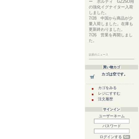
ー ボルティ GZ25O用
の強化イグナイター入荷
しました。
7/28 中国から商品が少
量入荷しました。在庫も
更新終わりました。
7/26 営業を再開しまし
た。
以前のニュース
買い物カゴ
カゴは空です。
カゴをみる
レジにすすむ
注文履歴
サインイン
ユーザーネーム
パスワード
ログインする