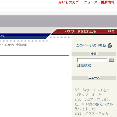
かいものカゴ
ニュース・更新情報
パスワードを忘れたら
FAQ
いて
ット（1台分） 中国純正
このページの印刷版
検索:
詳細検索
ニュース
8/6 防水スイッチを２
つアップしました
7/30 3点アップしまし
た。JF13用の
強化ペダル
見つけました。
7/29 グラストラッカ