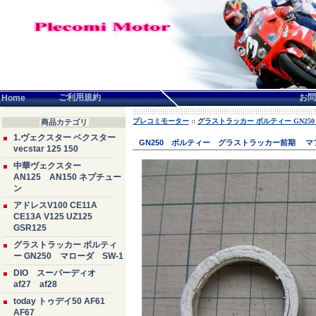
言語せんたく:
ご利用規約
お問
Home
プレコミモーター
::
グラストラッカー ボルティー GN250
商品カテゴリ
1.ヴェクスター ベクスター
GN250 ボルティー グラストラッカー前期 マ
vecstar 125 150
中華ヴェクスター
AN125 AN150 ネプチュー
ン
アドレスV100 CE11A
CE13A V125 UZ125
GSR125
グラストラッカー ボルティ
ー GN250 マローダ SW-1
DIO スーパーディオ
af27 af28
today トゥデイ50 AF61
AF67