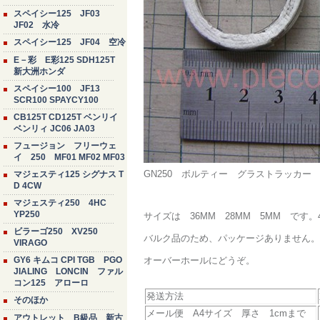
スペイシー125 JF03
JF02 水冷
スペイシー125 JF04 空冷
E－彩 E彩125 SDH125T
新大洲ホンダ
スペイシー100 JF13
SCR100 SPAYCY100
CB125T CD125T ベンリイ
ベンリィ JC06 JA03
フュージョン フリーウェ
イ 250 MF01 MF02 MF03
GN250 ボルティー グラストラッカー
マジェスティ125 シグナス T
D 4CW
マジェスティ250 4HC
YP250
サイズは 36MM 28MM 5MM で
ビラーゴ250 XV250
バルク品のため、パッケージありません。
VIRAGO
GY6 キムコ CPI TGB PGO
オーバーホールにどうぞ。
JIALING LONCIN ファル
コン125 アローロ
発送方法
そのほか
メール便 A4サイズ 厚さ 1cmまで
アウトレット B級品 新古