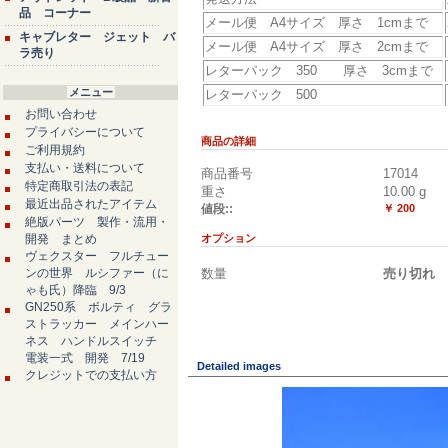
品 コーナー
メール便 A4サイズ 厚さ 1cmまで
キャブレター ジェット バ
メール便 A4サイズ 厚さ 2cmまで
ラ売り
レターパック 350 厚さ 3cmまで
メニュー
レターパック 500
お問い合わせ
プライバシーについて
商品の詳細
ご利用規約
支払い・送料について
商品番号
17014
特定商取引法の表記
重さ
10.00
g
最近出品されたアイテム
値段::
￥ 200
絶版パーツ 製作・流用・
開発 まとめ
オプション
ヴェクスター フルチュー
ンの世界 ルシファー（に
数量
売り切れ
ゃも氏）降臨 9/3
GN250系 ボルティ グラ
ストラッカー メインハー
ネス ハンドルスイッチ
電装一式 開発 7/19
Detailed images
クレジットでの支払い方