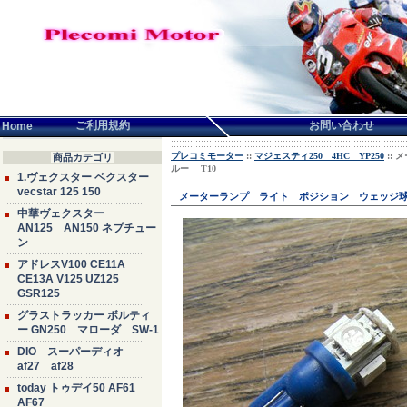
言語せんたく:
ご利用規約
お問い合わせ
Home
プレコミモーター
::
マジェスティ250 4HC YP250
::
商品カテゴリ
ルー T10
1.ヴェクスター ベクスター
vecstar 125 150
メーターランプ ライト ポジション ウェッジ球
中華ヴェクスター
AN125 AN150 ネプチュー
ン
アドレスV100 CE11A
CE13A V125 UZ125
GSR125
グラストラッカー ボルティ
ー GN250 マローダ SW-1
DIO スーパーディオ
af27 af28
today トゥデイ50 AF61
AF67