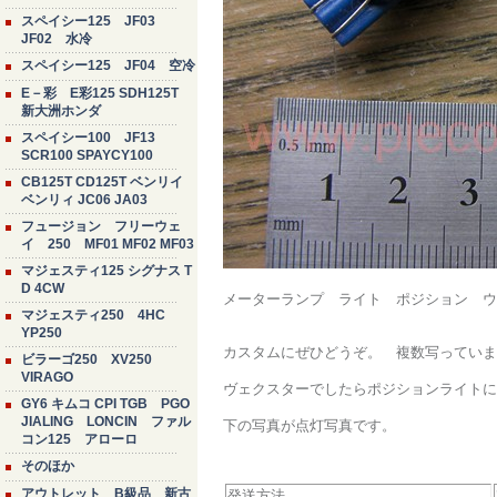
スペイシー125 JF03
JF02 水冷
スペイシー125 JF04 空冷
E－彩 E彩125 SDH125T
新大洲ホンダ
スペイシー100 JF13
SCR100 SPAYCY100
CB125T CD125T ベンリイ
ベンリィ JC06 JA03
フュージョン フリーウェ
イ 250 MF01 MF02 MF03
マジェスティ125 シグナス T
D 4CW
メーターランプ ライト ポジション ウ
マジェスティ250 4HC
YP250
カスタムにぜひどうぞ。 複数写っていま
ビラーゴ250 XV250
VIRAGO
ヴェクスターでしたらポジションライトに
GY6 キムコ CPI TGB PGO
JIALING LONCIN ファル
下の写真が点灯写真です。
コン125 アローロ
そのほか
アウトレット B級品 新古
発送方法