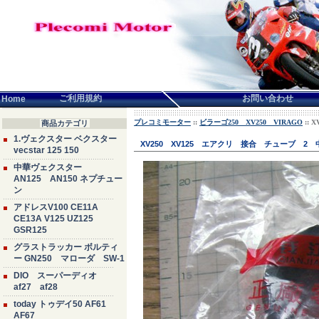
言語せんたく:
ご利用規約
お問い合わせ
Home
プレコミモーター
::
ビラーゴ250 XV250 VIRAGO
:: 
商品カテゴリ
1.ヴェクスター ベクスター
XV250 XV125 エアクリ 接合 チューブ 2 中
vecstar 125 150
中華ヴェクスター
AN125 AN150 ネプチュー
ン
アドレスV100 CE11A
CE13A V125 UZ125
GSR125
グラストラッカー ボルティ
ー GN250 マローダ SW-1
DIO スーパーディオ
af27 af28
today トゥデイ50 AF61
AF67