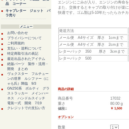
エンジンにごみが入り、エンジンの寿命を
品 コーナー
また、交換するとキャブの取り付けが楽に
キャブレター ジェット バ
快適です。ゴム類は5-10年たったらカチ
ラ売り
メニュー
発送方法
お問い合わせ
メール便 A4サイズ 厚さ 1cmまで
プライバシーについて
ご利用規約
メール便 A4サイズ 厚さ 2cmまで
支払い・送料について
レターパック 350 厚さ 3cmまで
特定商取引法の表記
レターパック 500
最近出品されたアイテム
絶版パーツ 製作・流用・
開発 まとめ
ヴェクスター フルチュー
ンの世界 ルシファー（に
ゃも氏）降臨 9/3
GN250系 ボルティ グラ
商品の詳細
ストラッカー メインハー
ネス ハンドルスイッチ
商品番号
17032
電装一式 開発 7/19
重さ
80.00
g
クレジットでの支払い方
値段::
￥ 1,500
オプション
数量