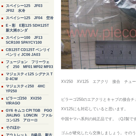
スペイシー125 JF03
JF02 水冷
スペイシー125 JF04 空冷
E－彩 E彩125 SDH125T
新大洲ホンダ
スペイシー100 JF13
SCR100 SPAYCY100
CB125T CD125T ベンリイ
ベンリィ JC06 JA03
フュージョン フリーウェ
イ 250 MF01 MF02 MF03
マジェスティ125 シグナス T
D 4CW
XV250 XV125 エアクリ 接合 チュー
マジェスティ250 4HC
YP250
ビラーゴ250 XV250
ビラーゴ250のエアクリとキャブの接合チ
VIRAGO
XV125にも対応していると思います。
GY6 キムコ CPI TGB PGO
JIALING LONCIN ファル
中国ヤマハ系列の純正品です。（QJ製で
コン125 アローロ
そのほか
ゴムが硬化したら交換しましょう。そのう
アウトレット B級品 新古