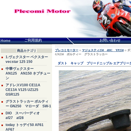
言語せんたく:
ご利用規約
お問い合わせ
Home
プレコミモーター
::
マジェスティ250 4HC YP250
::
商品カテゴリ
GN250 ボルティー グラストラッカー
1.ヴェクスター ベクスター
vecstar 125 150
ダスト キャップ ブリードニップル エアブリーダ
中華ヴェクスター
AN125 AN150 ネプチュー
ン
アドレスV100 CE11A
CE13A V125 UZ125
GSR125
グラストラッカー ボルティ
ー GN250 マローダ SW-1
DIO スーパーディオ
af27 af28
today トゥデイ50 AF61
AF67