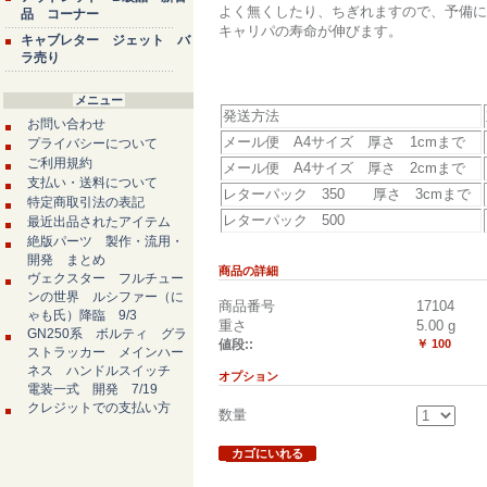
よく無くしたり、ちぎれますので、予備に
品 コーナー
キャリパの寿命が伸びます。
キャブレター ジェット バ
ラ売り
メニュー
発送方法
お問い合わせ
メール便 A4サイズ 厚さ 1cmまで
プライバシーについて
ご利用規約
メール便 A4サイズ 厚さ 2cmまで
支払い・送料について
レターパック 350 厚さ 3cmまで
特定商取引法の表記
レターパック 500
最近出品されたアイテム
絶版パーツ 製作・流用・
開発 まとめ
商品の詳細
ヴェクスター フルチュー
ンの世界 ルシファー（に
商品番号
17104
ゃも氏）降臨 9/3
重さ
5.00
g
GN250系 ボルティ グラ
値段::
￥ 100
ストラッカー メインハー
ネス ハンドルスイッチ
オプション
電装一式 開発 7/19
クレジットでの支払い方
数量
カゴにいれる