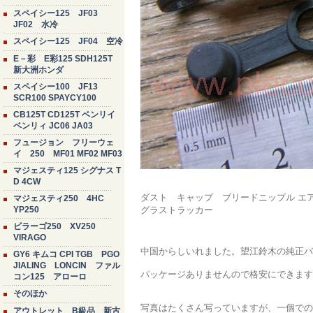
スペイシー125 JF03
JF02 水冷
スペイシー125 JF04 空冷
E－彩 E彩125 SDH125T
新大洲ホンダ
スペイシー100 JF13
SCR100 SPAYCY100
CB125T CD125T ベンリイ
ベンリィ JC06 JA03
フュージョン フリーウェ
イ 250 MF01 MF02 MF03
マジェスティ125 シグナス T
D 4CW
ダスト キャップ ブリードニップル エア
マジェスティ250 4HC
YP250
グラストラッカー
ビラーゴ250 XV250
VIRAGO
中国からしいれました。望江鈴木の純正バ
GY6 キムコ CPI TGB PGO
JIALING LONCIN ファル
パッケージありませんので格安にできます
コン125 アローロ
そのほか
写真はたくさん写っていますが、一個での
アウトレット B級品 新古