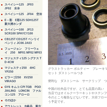
スペイシー125 JF03
JF02 水冷
スペイシー125 JF04 空冷
E－彩 E彩125 SDH125T
新大洲ホンダ
スペイシー100 JF13
SCR100 SPAYCY100
CB125T CD125T ベンリイ
ベンリィ JC06 JA03
フュージョン フリーウェ
イ 250 MF01 MF02 MF03
マジェスティ125 シグナス T
D 4CW
マジェスティ250 4HC
グラストラッカー ボルティー ブレーキマス
YP250
セット ダストシールつき
ビラーゴ250 XV250
便利な ダストシール サークリップ つ
VIRAGO
GY6 キムコ CPI TGB PGO
中国の社外品ですが、とても品質の高い 
JIALING LONCIN ファル
当店ではオイルクーラーキットやステンフ
コン125 アローロ
今のところ報告などないです。大径フロー
そのほか
う予定です。
アウトレット B級品 新古