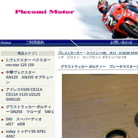
言語せんたく:
ご利用規約
お問い合わせ
Home
プレコミモーター
::
スペイシー100 JF13 SCR100 SPAY
商品カテゴリ
ンチ ピストン カップセット ダストシールつき
1.ヴェクスター ベクスター
vecstar 125 150
グラストラッカー ボルティー ブレーキマスターシリ
中華ヴェクスター
AN125 AN150 ネプチュー
ン
アドレスV100 CE11A
CE13A V125 UZ125
GSR125
グラストラッカー ボルティ
ー GN250 マローダ SW-1
DIO スーパーディオ
af27 af28
today トゥデイ50 AF61
AF67