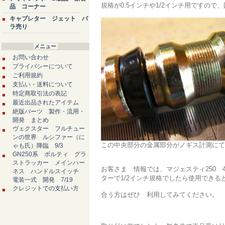
規格が0.5インチや1/2インチ用ですので、
品 コーナー
キャブレター ジェット バ
ラ売り
メニュー
お問い合わせ
プライバシーについて
ご利用規約
支払い・送料について
特定商取引法の表記
最近出品されたアイテム
絶版パーツ 製作・流用・
開発 まとめ
ヴェクスター フルチュー
ンの世界 ルシファー（に
この中央部分の金属部分がノギス計測にて1
ゃも氏）降臨 9/3
GN250系 ボルティ グラ
ストラッカー メインハー
お客さま 情報では、マジェスティ250 
ネス ハンドルスイッチ
ターで1/2インチ規格でしたら使用できる
電装一式 開発 7/19
クレジットでの支払い方
合う方はぜひ 利用してみてください。