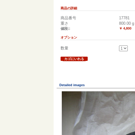
商品の詳細
商品番号
17781
重さ
800.00
g
値段::
￥ 4,800
オプション
数量
カゴにいれる
Detailed images