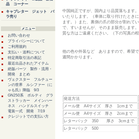
品 コーナー
中国純正ですが、国内より品質落ちます。
キャブレター ジェット バ
いたりします。（車体に取り付けたときに
ラ売り
ます。）また、裏側の爪の部分が割れてい
で、すいませんが、そのまま販売します。
メニュー
質な方はご遠慮ください。（下の写真の程
お問い合わせ
プライバシーについて
ご利用規約
他の色や外装など ありますので、希望で
支払い・送料について
週間かかります。
特定商取引法の表記
最近出品されたアイテム
絶版パーツ 製作・流用・
開発 まとめ
ヴェクスター フルチュー
ンの世界 ルシファー（に
ゃも氏）降臨 9/3
GN250系 ボルティ グラ
発送方法
ストラッカー メインハー
ネス ハンドルスイッチ
メール便 A4サイズ 厚さ 1cmまで
電装一式 開発 7/19
メール便 A4サイズ 厚さ 2cmまで
クレジットでの支払い方
レターパック 350 厚さ 3cmまで
レターパック 500