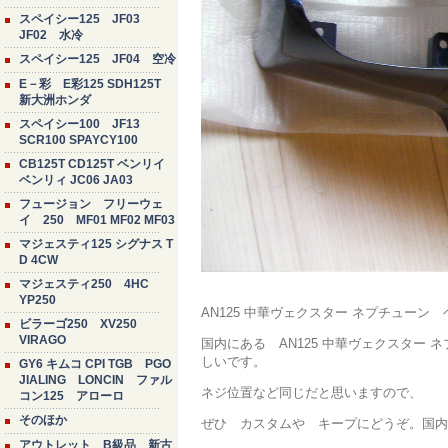
スペイシー125 JF03
JF02 水冷
スペイシー125 JF04 空冷
E－彩 E彩125 SDH125T
新大洲ホンダ
スペイシー100 JF13
SCR100 SPAYCY100
CB125T CD125T ベンリイ
ベンリィ JC06 JA03
フュージョン フリーウェ
イ 250 MF01 MF02 MF03
マジェスティ125 シグナス T
D 4CW
マジェスティ250 4HC
YP250
AN125 中華ヴェクスター ネプチュ
ビラーゴ250 XV250
VIRAGO
国内にある AN125 中華ヴェクスター
しいです。
GY6 キムコ CPI TGB PGO
JIALING LONCIN ファル
ネジ位置など同じだと思いますので、
コン125 アローロ
そのほか
ぜひ カスタムや キープにどうぞ。国内
アウトレット B級品 新古