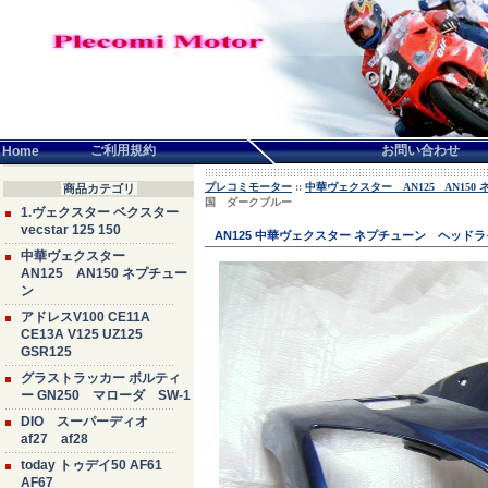
言語せんたく:
ご利用規約
お問い合わせ
Home
プレコミモーター
::
中華ヴェクスター AN125 AN150
商品カテゴリ
国 ダークブルー
1.ヴェクスター ベクスター
vecstar 125 150
AN125 中華ヴェクスター ネプチューン ヘ
中華ヴェクスター
AN125 AN150 ネプチュー
ン
アドレスV100 CE11A
CE13A V125 UZ125
GSR125
グラストラッカー ボルティ
ー GN250 マローダ SW-1
DIO スーパーディオ
af27 af28
today トゥデイ50 AF61
AF67