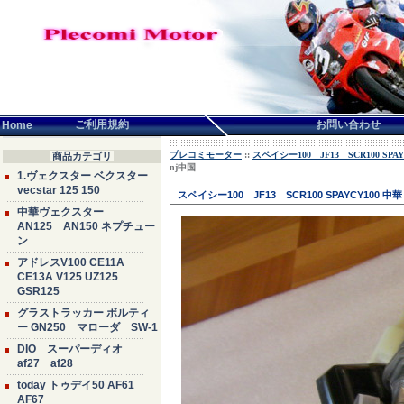
言語せんたく:
ご利用規約
お問い合わせ
Home
プレコミモーター
::
スペイシー100 JF13 SCR100 SPAY
商品カテゴリ
nj中国
1.ヴェクスター ベクスター
vecstar 125 150
スペイシー100 JF13 SCR100 SPAYCY100
中華ヴェクスター
AN125 AN150 ネプチュー
ン
アドレスV100 CE11A
CE13A V125 UZ125
GSR125
グラストラッカー ボルティ
ー GN250 マローダ SW-1
DIO スーパーディオ
af27 af28
today トゥデイ50 AF61
AF67