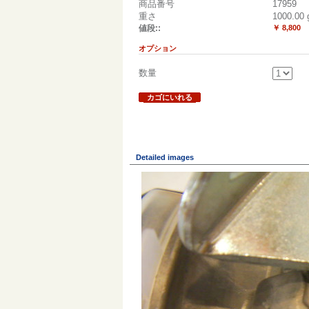
商品番号
17959
重さ
1000.00
値段::
￥ 8,800
オプション
数量
カゴにいれる
Detailed images