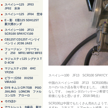
スペイシー125 JF03
JF02 水冷
スペイシー125 JF04 空冷
E－彩 E彩125 SDH125T
新大洲ホンダ
スペイシー100 JF13
SCR100 SPAYCY100
CB125T CD125T ベンリイ
ベンリィ JC06 JA03
フュージョン フリーウェ
イ 250 MF01 MF02 MF03
マジェスティ125 シグナス T
D 4CW
マジェスティ250 4HC
YP250
スペイシー100 JF13 SCR100 SPA
ビラーゴ250 XV250
VIRAGO
中国のスペイシー100 JF13 SCR1
カーのバルク品を取り寄せました。（南京
GY6 キムコ CPI TGB PGO
なしです。（wyホンダのパッケージ希望
JIALING LONCIN ファル
コン125 アローロ
前後になると思います。2018.5時点）
そのほか
SCR100は中国でもたくさん売れたよ
アウトレット B級品 新古
ますね。２次エア エアーカット経路 な