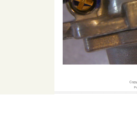
Cop
Po