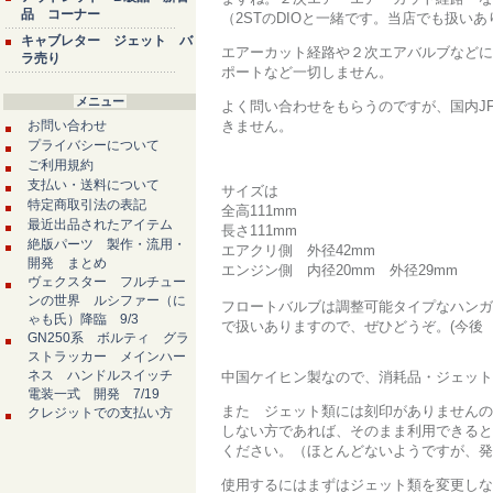
品 コーナー
（2STのDIOと一緒です。当店でも扱い
キャブレター ジェット バ
エアーカット経路や２次エアバルブなどに
ラ売り
ポートなど一切しません。
メニュー
よく問い合わせをもらうのですが、国内J
お問い合わせ
きません。
プライバシーについて
ご利用規約
支払い・送料について
サイズは
特定商取引法の表記
全高111mm
最近出品されたアイテム
長さ111mm
絶版パーツ 製作・流用・
エアクリ側 外径42mm
開発 まとめ
エンジン側 内径20mm 外径29mm
ヴェクスター フルチュー
ンの世界 ルシファー（に
フロートバルブは調整可能タイプなハンガ
ゃも氏）降臨 9/3
で扱いありますので、ぜひどうぞ。(今後
GN250系 ボルティ グラ
ストラッカー メインハー
ネス ハンドルスイッチ
中国ケイヒン製なので、消耗品・ジェット
電装一式 開発 7/19
また ジェット類には刻印がありませんの
クレジットでの支払い方
しない方であれば、そのまま利用できると
ください。（ほとんどないようですが、発
使用するにはまずはジェット類を変更しな