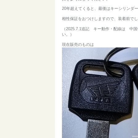
20年超えてくると、最後はキーシリンダ
相性保証をおつけしますので、装着前でし
（2025.7.1追記 キー動作・配線は
い。）
現在販売のものは