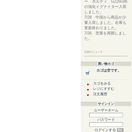
ー ボルティ GZ25O用
の強化イグナイター入荷
しました。
7/28 中国から商品が少
量入荷しました。在庫も
更新終わりました。
7/26 営業を再開しまし
た。
以前のニュース
買い物カゴ
カゴは空です。
カゴをみる
レジにすすむ
注文履歴
サインイン
ユーザーネーム
パスワード
ログインする