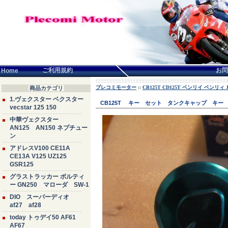
言語せんたく:
ご利用規約
お問
Home
プレコミモーター
::
CB125T CD125T ベンリイ ベンリィ JC
商品カテゴリ
1.ヴェクスター ベクスター
CB125T キー セット タンクキャップ キー
vecstar 125 150
中華ヴェクスター
AN125 AN150 ネプチュー
ン
アドレスV100 CE11A
CE13A V125 UZ125
GSR125
グラストラッカー ボルティ
ー GN250 マローダ SW-1
DIO スーパーディオ
af27 af28
today トゥデイ50 AF61
AF67