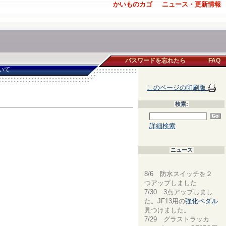
かいものカゴ
ニュース・更新情報
パスワードを忘れたら
FAQ
いて
このページの印刷版
検索:
詳細検索
ニュース
8/6 防水スイッチを２
つアップしました
7/30 3点アップしまし
た。JF13用の
強化ペダル
見つけました。
7/29 グラストラッカ