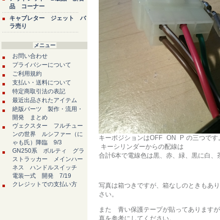
品 コーナー
キャブレター ジェット バ
ラ売り
メニュー
お問い合わせ
プライバシーについて
ご利用規約
支払い・送料について
特定商取引法の表記
最近出品されたアイテム
絶版パーツ 製作・流用・
開発 まとめ
ヴェクスター フルチュー
ンの世界 ルシファー（に
キーポジションはOFF ON P の三つで
ゃも氏）降臨 9/3
キーシリンダーからの配線は
GN250系 ボルティ グラ
合計6本で電線色は黒、赤、緑、黒に白、
ストラッカー メインハー
ネス ハンドルスイッチ
電装一式 開発 7/19
クレジットでの支払い方
写真は箱つきですが、箱なしのときもあり
さい。
また 青い保護テープが貼ってありますが
真を参考にしてください。