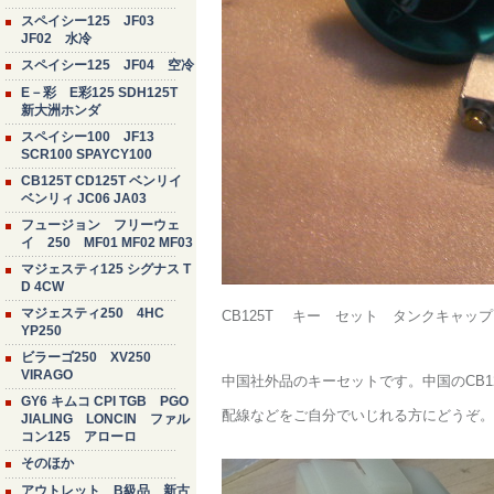
スペイシー125 JF03
JF02 水冷
スペイシー125 JF04 空冷
E－彩 E彩125 SDH125T
新大洲ホンダ
スペイシー100 JF13
SCR100 SPAYCY100
CB125T CD125T ベンリイ
ベンリィ JC06 JA03
フュージョン フリーウェ
イ 250 MF01 MF02 MF03
マジェスティ125 シグナス T
D 4CW
マジェスティ250 4HC
CB125T キー セット タンクキャッ
YP250
ビラーゴ250 XV250
VIRAGO
中国社外品のキーセットです。中国のCB1
GY6 キムコ CPI TGB PGO
配線などをご自分でいじれる方にどうぞ。
JIALING LONCIN ファル
コン125 アローロ
そのほか
アウトレット B級品 新古