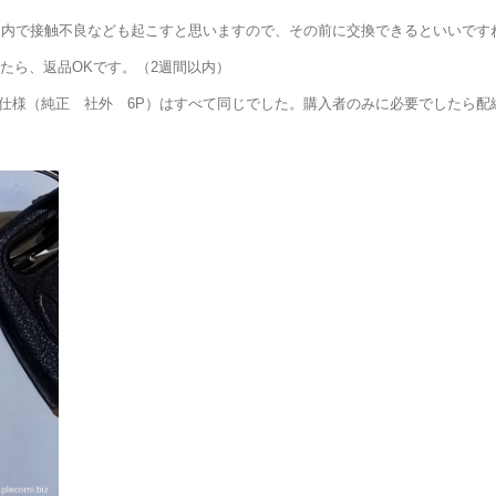
ー内で接触不良なども起こすと思いますので、その前に交換できるといいです
たら、返品OKです。（2週間以内）
 中国仕様（純正 社外 6P）はすべて同じでした。購入者のみに必要でしたら