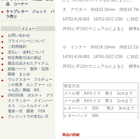
品 コーナー
大 アウター 外径22.31mm 内径16.7
キャブレター ジェット バ
ラ売り
14751-KJ9-003 14751-GCC-C50 に
JF03とJF13のマニュアルによると 標準値3
メニュー
お問い合わせ
プライバシーについて
ご利用規約
小 インナー 外径16.10mm 内径12.2
支払い・送料について
14761-KJ9-003 14761-GCC-C50 に
特定商取引法の表記
最近出品されたアイテム
JF03とJF13のマニュアルによると 標準値3
絶版パーツ 製作・流用・
開発 まとめ
ヴェクスター フルチュー
ンの世界 ルシファー（に
発送方法
ゃも氏）降臨 9/3
メール便 A4サイズ 厚さ 1cmまで
GN250系 ボルティ グラ
ストラッカー メインハー
メール便 A4サイズ 厚さ 2cmまで
ネス ハンドルスイッチ
レターパック 350 厚さ 3cmまで
電装一式 開発 7/19
レターパック 500
クレジットでの支払い方
商品の詳細