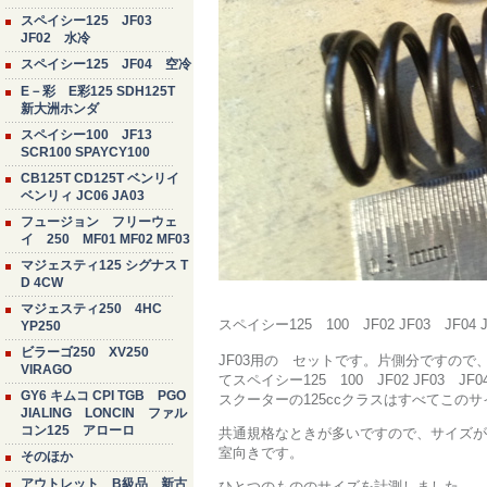
スペイシー125 JF03
JF02 水冷
スペイシー125 JF04 空冷
E－彩 E彩125 SDH125T
新大洲ホンダ
スペイシー100 JF13
SCR100 SPAYCY100
CB125T CD125T ベンリイ
ベンリィ JC06 JA03
フュージョン フリーウェ
イ 250 MF01 MF02 MF03
マジェスティ125 シグナス T
D 4CW
マジェスティ250 4HC
スペイシー125 100 JF02 JF03 J
YP250
ビラーゴ250 XV250
JF03用の セットです。片側分ですので
VIRAGO
てスペイシー125 100 JF02 JF03
GY6 キムコ CPI TGB PGO
スクーターの125ccクラスはすべてこの
JIALING LONCIN ファル
コン125 アローロ
共通規格なときが多いですので、サイズが
室向きです。
そのほか
アウトレット B級品 新古
ひとつのもののサイズを計測しました。