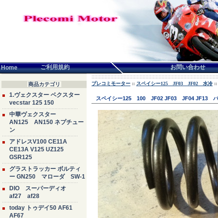
言語せんたく:
ご利用規約
お問い合わせ
Home
プレコミモーター
::
スペイシー125 JF03 JF02 水冷
:
商品カテゴリ
1.ヴェクスター ベクスター
スペイシー125 100 JF02 JF03 JF04 J
vecstar 125 150
中華ヴェクスター
AN125 AN150 ネプチュー
ン
アドレスV100 CE11A
CE13A V125 UZ125
GSR125
グラストラッカー ボルティ
ー GN250 マローダ SW-1
DIO スーパーディオ
af27 af28
today トゥデイ50 AF61
AF67