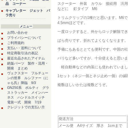
スクーター 外装 カウル 接続用 汎用
品 コーナー
などに 釘タイプ M6
キャブレター ジェット バ
ラ売り
トリムクリップの1種だと思います。M6で
4.5mmほどです。
メニュー
一度ロックすると、外からロック解除でき
お問い合わせ
プライバシーについて
ばら売りです。折れてよくなくなります。
ご利用規約
支払い・送料について
予備にもあるととても便利です。中国の社
特定商取引法の表記
バリなど多いですが、十分使えると思いま
最近出品されたアイテム
絶版パーツ 製作・流用・
軽自動車などの内装にも使われていまし
開発 まとめ
ヴェクスター フルチュー
1セット（ネジ一個とネジ止め一個）の値
ンの世界 ルシファー（に
ゃも氏）降臨 9/3
複数ほしいかたは複数どうぞ。
GN250系 ボルティ グラ
ストラッカー メインハー
ネス ハンドルスイッチ
電装一式 開発 7/19
クレジットでの支払い方
発送方法
メール便 A4サイズ 厚さ 1cmまで