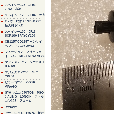
スペイシー125 JF03
JF02 水冷
スペイシー125 JF04 空冷
E－彩 E彩125 SDH125T
新大洲ホンダ
スペイシー100 JF13
SCR100 SPAYCY100
CB125T CD125T ベンリイ
ベンリィ JC06 JA03
フュージョン フリーウェ
イ 250 MF01 MF02 MF03
マジェスティ125 シグナス T
D 4CW
マジェスティ250 4HC
YP250
ビラーゴ250 XV250
VIRAGO
GY6 キムコ CPI TGB PGO
JIALING LONCIN ファル
コン125 アローロ
そのほか
アウトレット B級品 新古