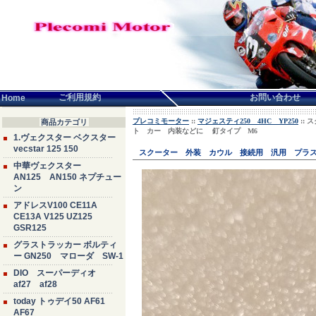
言語せんたく:
ご利用規約
お問い合わせ
Home
プレコミモーター
::
マジェスティ250 4HC YP250
::
商品カテゴリ
ト カー 内装などに 釘タイプ M6
1.ヴェクスター ベクスター
vecstar 125 150
スクーター 外装 カウル 接続用 汎用 プラ
中華ヴェクスター
AN125 AN150 ネプチュー
ン
アドレスV100 CE11A
CE13A V125 UZ125
GSR125
グラストラッカー ボルティ
ー GN250 マローダ SW-1
DIO スーパーディオ
af27 af28
today トゥデイ50 AF61
AF67