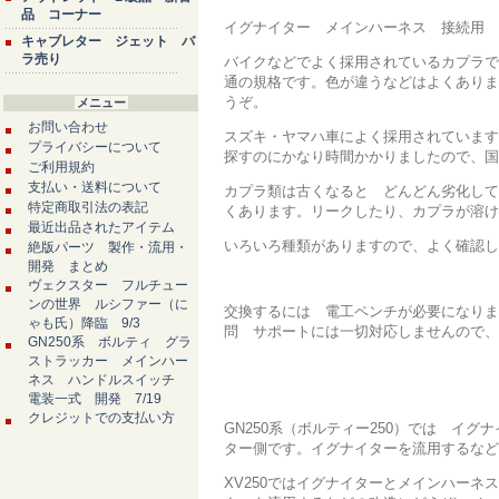
品 コーナー
イグナイター メインハーネス 接続用 6
キャブレター ジェット バ
ラ売り
バイクなどでよく採用されているカプラで
通の規格です。色が違うなどはよくありま
うぞ。
メニュー
お問い合わせ
スズキ・ヤマハ車によく採用されています
プライバシーについて
探すのにかなり時間かかりましたので、国
ご利用規約
支払い・送料について
カプラ類は古くなると どんどん劣化して
特定商取引法の表記
くあります。リークしたり、カプラが溶け
最近出品されたアイテム
いろいろ種類がありますので、よく確認し
絶版パーツ 製作・流用・
開発 まとめ
ヴェクスター フルチュー
ンの世界 ルシファー（に
交換するには 電工ペンチが必要になりま
ゃも氏）降臨 9/3
問 サポートには一切対応しませんので、
GN250系 ボルティ グラ
ストラッカー メインハー
ネス ハンドルスイッチ
電装一式 開発 7/19
クレジットでの支払い方
GN250系（ボルティー250）では イ
ター側です。イグナイターを流用するなど
XV250ではイグナイターとメインハー