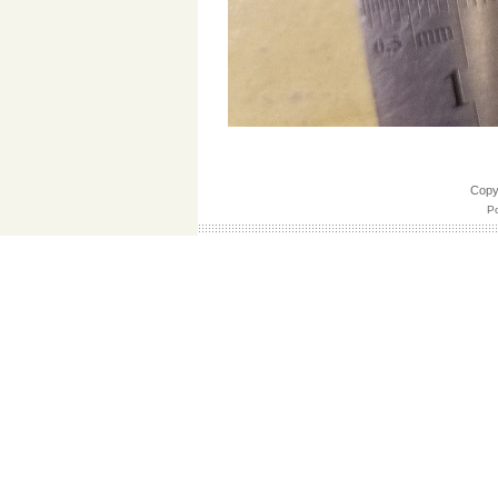
Cop
Po