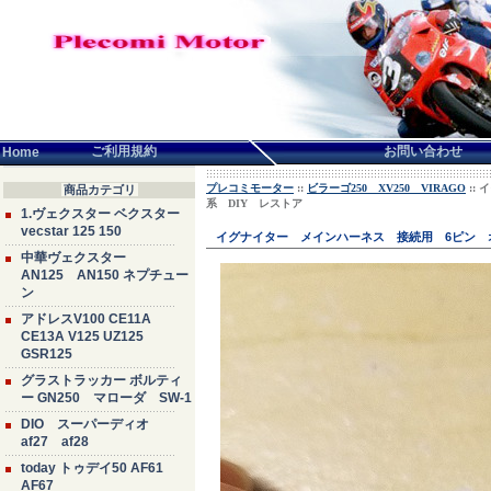
言語せんたく:
ご利用規約
お問い合わせ
Home
プレコミモーター
::
ビラーゴ250 XV250 VIRAGO
::
商品カテゴリ
系 DIY レストア
1.ヴェクスター ベクスター
vecstar 125 150
イグナイター メインハーネス 接続用 6ピン オ
中華ヴェクスター
AN125 AN150 ネプチュー
ン
アドレスV100 CE11A
CE13A V125 UZ125
GSR125
グラストラッカー ボルティ
ー GN250 マローダ SW-1
DIO スーパーディオ
af27 af28
today トゥデイ50 AF61
AF67