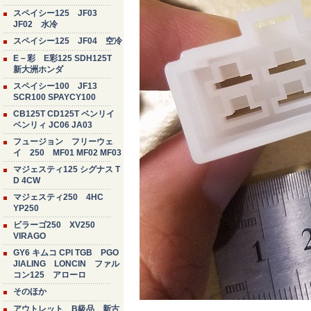
スペイシー125 JF03
JF02 水冷
スペイシー125 JF04 空冷
E－彩 E彩125 SDH125T
新大洲ホンダ
スペイシー100 JF13
SCR100 SPAYCY100
CB125T CD125T ベンリイ
ベンリィ JC06 JA03
フュージョン フリーウェ
イ 250 MF01 MF02 MF03
マジェスティ125 シグナス T
D 4CW
マジェスティ250 4HC
YP250
ビラーゴ250 XV250
VIRAGO
GY6 キムコ CPI TGB PGO
JIALING LONCIN ファル
コン125 アローロ
そのほか
アウトレット B級品 新古