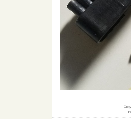
Cop
Po