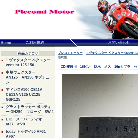
言語せんたく:
ご利用規約
お問い合わせ
Home
プレコミモーター
::
1.ヴェクスター ベクスター vecstar 125
商品カテゴリ
最終型
1.ヴェクスター ベクスター
vecstar 125 150
CDI接続用 16ピン 防水 メス 16pカプラ 
中華ヴェクスター
AN125 AN150 ネプチュー
ン
アドレスV100 CE11A
CE13A V125 UZ125
GSR125
グラストラッカー ボルティ
ー GN250 マローダ SW-1
DIO スーパーディオ
af27 af28
today トゥデイ50 AF61
AF67