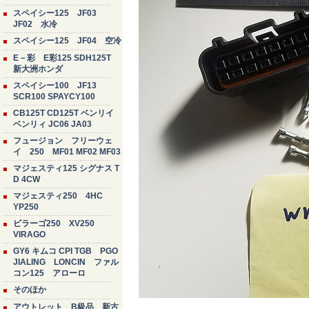
スペイシー125 JF03
JF02 水冷
スペイシー125 JF04 空冷
E－彩 E彩125 SDH125T
新大洲ホンダ
スペイシー100 JF13
SCR100 SPAYCY100
CB125T CD125T ベンリイ
ベンリィ JC06 JA03
フュージョン フリーウェ
イ 250 MF01 MF02 MF03
マジェスティ125 シグナス T
D 4CW
マジェスティ250 4HC
YP250
ビラーゴ250 XV250
VIRAGO
GY6 キムコ CPI TGB PGO
JIALING LONCIN ファル
コン125 アローロ
そのほか
アウトレット B級品 新古