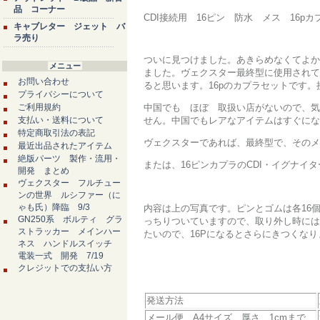
品 コーナー
CDI接続用 16ピン 防水 メス 16p
キャブレター ジェット バ
ラ売り
ついに見つけました。あきらめなくてよか
メニュー
ました。ヴェクスター最終型に使用されて
お問い合わせ
ると思います。16pのカプラセットです
プライバシーについて
ご利用規約
中国でも ほぼ 取扱い店がないので、気
支払い・送料について
せん。中国でもレアなアイテムはすぐにな
特定商取引法の表記
ヴェクスターであれば、最終型で、そのメ
最近出品されたアイテム
絶版パーツ 製作・流用・
または、16ピンカプラのCDI・イグナイ
開発 まとめ
ヴェクスター フルチュー
ンの世界 ルシファー（に
ゃも氏）降臨 9/3
内容は上の写真です。ピンとゴムは各16
GN250系 ボルティ グラ
っちりついていますので、取り外し時には
ストラッカー メインハー
たいので、16Pになるとさらにきつくなり
ネス ハンドルスイッチ
電装一式 開発 7/19
クレジットでの支払い方
発送方法
メール便 A4サイズ 厚さ 1cmまで