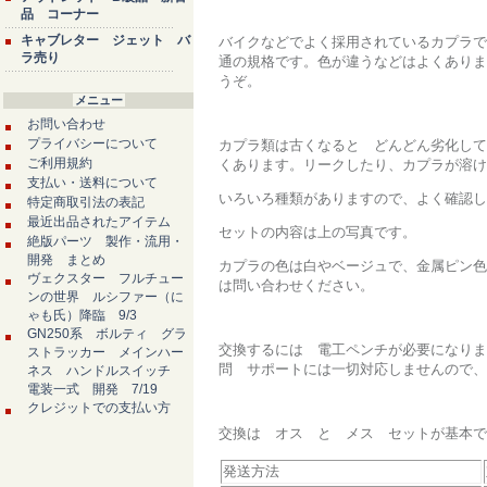
品 コーナー
キャブレター ジェット バ
バイクなどでよく採用されているカプラで
ラ売り
通の規格です。色が違うなどはよくありま
うぞ。
メニュー
お問い合わせ
プライバシーについて
カプラ類は古くなると どんどん劣化して
ご利用規約
くあります。リークしたり、カプラが溶け
支払い・送料について
いろいろ種類がありますので、よく確認し
特定商取引法の表記
最近出品されたアイテム
セットの内容は上の写真です。
絶版パーツ 製作・流用・
開発 まとめ
カプラの色は白やベージュで、金属ピン色
ヴェクスター フルチュー
は問い合わせください。
ンの世界 ルシファー（に
ゃも氏）降臨 9/3
GN250系 ボルティ グラ
交換するには 電工ペンチが必要になりま
ストラッカー メインハー
問 サポートには一切対応しませんので、
ネス ハンドルスイッチ
電装一式 開発 7/19
クレジットでの支払い方
交換は オス と メス セットが基本で
発送方法