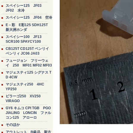
スペイシー125 JF03
JF02 水冷
スペイシー125 JF04 空冷
E－彩 E彩125 SDH125T
新大洲ホンダ
スペイシー100 JF13
SCR100 SPAYCY100
CB125T CD125T ベンリイ
ベンリィ JC06 JA03
フュージョン フリーウェ
イ 250 MF01 MF02 MF03
マジェスティ125 シグナス T
D 4CW
マジェスティ250 4HC
YP250
ビラーゴ250 XV250
VIRAGO
GY6 キムコ CPI TGB PGO
JIALING LONCIN ファル
コン125 アローロ
そのほか
アウトレット B級品 新古