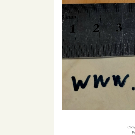
Cop
Po