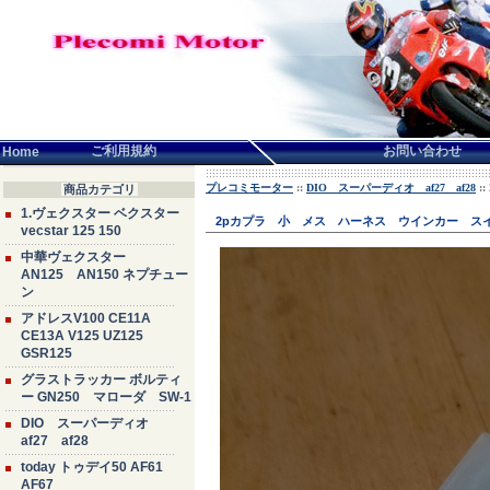
言語せんたく:
ご利用規約
お問い合わせ
Home
プレコミモーター
::
DIO スーパーディオ af27 af28
:
商品カテゴリ
1.ヴェクスター ベクスター
2pカプラ 小 メス ハーネス ウインカー スイ
vecstar 125 150
中華ヴェクスター
AN125 AN150 ネプチュー
ン
アドレスV100 CE11A
CE13A V125 UZ125
GSR125
グラストラッカー ボルティ
ー GN250 マローダ SW-1
DIO スーパーディオ
af27 af28
today トゥデイ50 AF61
AF67