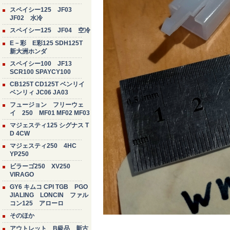
スペイシー125 JF03
JF02 水冷
スペイシー125 JF04 空冷
E－彩 E彩125 SDH125T
新大洲ホンダ
スペイシー100 JF13
SCR100 SPAYCY100
CB125T CD125T ベンリイ
ベンリィ JC06 JA03
フュージョン フリーウェ
イ 250 MF01 MF02 MF03
マジェスティ125 シグナス T
D 4CW
マジェスティ250 4HC
YP250
ビラーゴ250 XV250
VIRAGO
GY6 キムコ CPI TGB PGO
JIALING LONCIN ファル
コン125 アローロ
そのほか
アウトレット B級品 新古