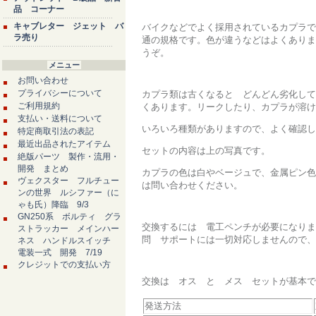
品 コーナー
キャブレター ジェット バ
バイクなどでよく採用されているカプラで
ラ売り
通の規格です。色が違うなどはよくありま
うぞ。
メニュー
お問い合わせ
プライバシーについて
カプラ類は古くなると どんどん劣化して
ご利用規約
くあります。リークしたり、カプラが溶け
支払い・送料について
いろいろ種類がありますので、よく確認し
特定商取引法の表記
最近出品されたアイテム
セットの内容は上の写真です。
絶版パーツ 製作・流用・
開発 まとめ
カプラの色は白やベージュで、金属ピン色
ヴェクスター フルチュー
は問い合わせください。
ンの世界 ルシファー（に
ゃも氏）降臨 9/3
GN250系 ボルティ グラ
交換するには 電工ペンチが必要になりま
ストラッカー メインハー
問 サポートには一切対応しませんので、
ネス ハンドルスイッチ
電装一式 開発 7/19
クレジットでの支払い方
交換は オス と メス セットが基本で
発送方法