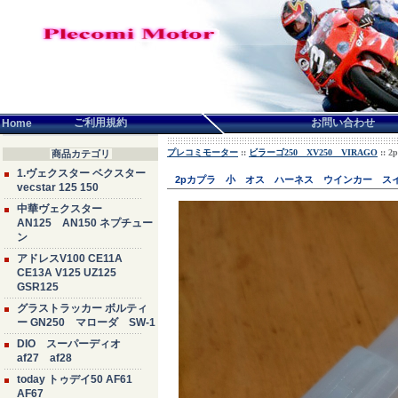
言語せんたく:
ご利用規約
お問い合わせ
Home
プレコミモーター
::
ビラーゴ250 XV250 VIRAGO
::
商品カテゴリ
1.ヴェクスター ベクスター
2pカプラ 小 オス ハーネス ウインカー スイ
vecstar 125 150
中華ヴェクスター
AN125 AN150 ネプチュー
ン
アドレスV100 CE11A
CE13A V125 UZ125
GSR125
グラストラッカー ボルティ
ー GN250 マローダ SW-1
DIO スーパーディオ
af27 af28
today トゥデイ50 AF61
AF67