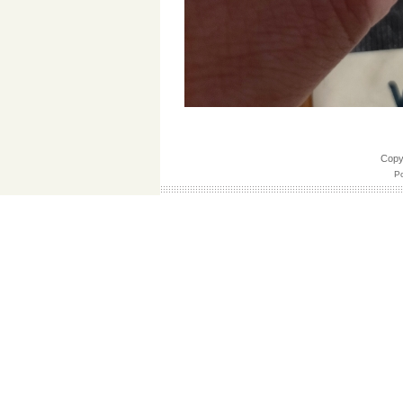
Cop
Po