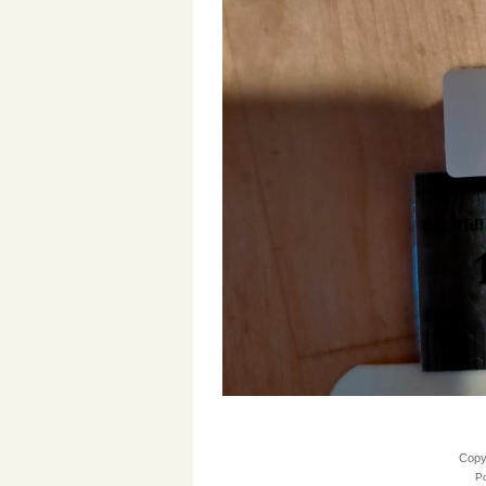
Cop
Po