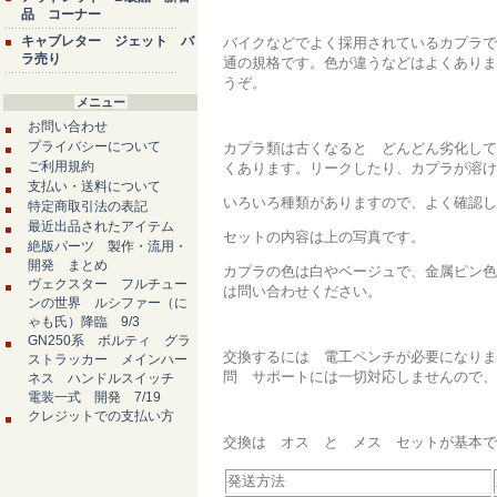
品 コーナー
キャブレター ジェット バ
バイクなどでよく採用されているカプラで
ラ売り
通の規格です。色が違うなどはよくありま
うぞ。
メニュー
お問い合わせ
プライバシーについて
カプラ類は古くなると どんどん劣化して
ご利用規約
くあります。リークしたり、カプラが溶け
支払い・送料について
いろいろ種類がありますので、よく確認し
特定商取引法の表記
最近出品されたアイテム
セットの内容は上の写真です。
絶版パーツ 製作・流用・
開発 まとめ
カプラの色は白やベージュで、金属ピン色
ヴェクスター フルチュー
は問い合わせください。
ンの世界 ルシファー（に
ゃも氏）降臨 9/3
GN250系 ボルティ グラ
交換するには 電工ペンチが必要になりま
ストラッカー メインハー
問 サポートには一切対応しませんので、
ネス ハンドルスイッチ
電装一式 開発 7/19
クレジットでの支払い方
交換は オス と メス セットが基本で
発送方法