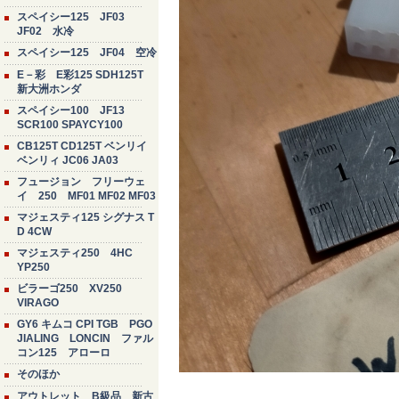
スペイシー125 JF03
JF02 水冷
スペイシー125 JF04 空冷
E－彩 E彩125 SDH125T
新大洲ホンダ
スペイシー100 JF13
SCR100 SPAYCY100
CB125T CD125T ベンリイ
ベンリィ JC06 JA03
フュージョン フリーウェ
イ 250 MF01 MF02 MF03
マジェスティ125 シグナス T
D 4CW
マジェスティ250 4HC
YP250
ビラーゴ250 XV250
VIRAGO
GY6 キムコ CPI TGB PGO
JIALING LONCIN ファル
コン125 アローロ
そのほか
アウトレット B級品 新古