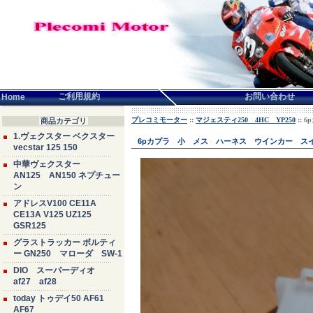
言語せんたく:
ご利用規約
お問い合わせ
Home
プレコミモーター
::
マジェスティ250 4HC YP250
::
商品カテゴリ
1.ヴェクスター ベクスター
6pカプラ 小 メス ハーネス ウインカー スイ
vecstar 125 150
中華ヴェクスター
AN125 AN150 ネプチュー
ン
アドレスV100 CE11A
CE13A V125 UZ125
GSR125
グラストラッカー ボルティ
ー GN250 マローダ SW-1
DIO スーパーディオ
af27 af28
today トゥデイ50 AF61
AF67