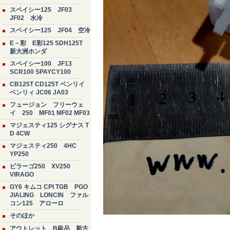
スペイシー125 JF03
JF02 水冷
スペイシー125 JF04 空冷
E－彩 E彩125 SDH125T
新大洲ホンダ
スペイシー100 JF13
SCR100 SPAYCY100
CB125T CD125T ベンリイ
ベンリィ JC06 JA03
フュージョン フリーウェ
イ 250 MF01 MF02 MF03
マジェスティ125 シグナス T
D 4CW
マジェスティ250 4HC
YP250
ビラーゴ250 XV250
VIRAGO
GY6 キムコ CPI TGB PGO
JIALING LONCIN ファル
コン125 アローロ
そのほか
アウトレット B級品 新古