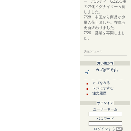
ー ボルティ GZ25O用
の強化イグナイター入荷
しました。
7/28 中国から商品が少
量入荷しました。在庫も
更新終わりました。
7/26 営業を再開しまし
た。
以前のニュース
買い物カゴ
カゴは空です。
カゴをみる
レジにすすむ
注文履歴
サインイン
ユーザーネーム
パスワード
ログインする