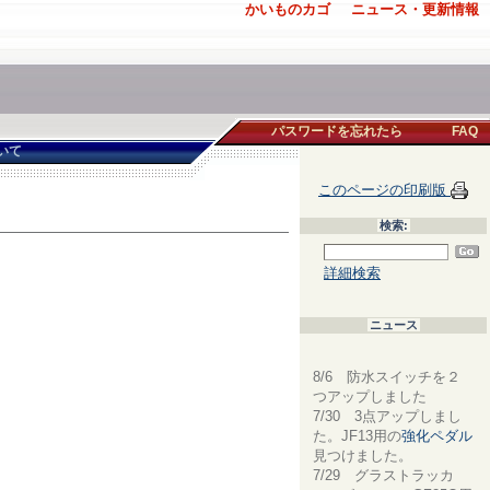
かいものカゴ
ニュース・更新情報
パスワードを忘れたら
FAQ
いて
このページの印刷版
検索:
詳細検索
ニュース
8/6 防水スイッチを２
つアップしました
7/30 3点アップしまし
た。JF13用の
強化ペダル
見つけました。
7/29 グラストラッカ