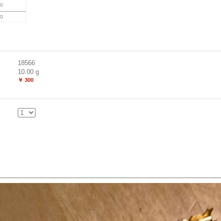
○
○
18566
10.00
g
￥ 300