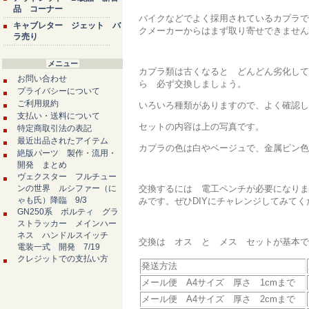
品 コーナー
バイクなどでよく採用されているカプラで
キャブレター ジェット バ
クメーカーからはまず取り寄せできません
ラ売り
メニュー
カプラ類は古くなると どんどん劣化して
お問い合わせ
ら 必ず交換しましょう。
プライバシーについて
ご利用規約
いろいろ種類がありますので、よく確認し
支払い・送料について
セットの内容は上の写真です。
特定商取引法の表記
最近出品されたアイテム
カプラの色は白やベージュで、金属ピン色
絶版パーツ 製作・流用・
開発 まとめ
ヴェクスター フルチュー
ンの世界 ルシファー（に
交換するには 電工ペンチが必要になりま
ゃも氏）降臨 9/3
みです。ぜひDIYにチャレンジしてみてく
GN250系 ボルティ グラ
ストラッカー メインハー
ネス ハンドルスイッチ
交換は オス と メス セットが基本で
電装一式 開発 7/19
クレジットでの支払い方
発送方法
メール便 A4サイズ 厚さ 1cmまで
メール便 A4サイズ 厚さ 2cmまで