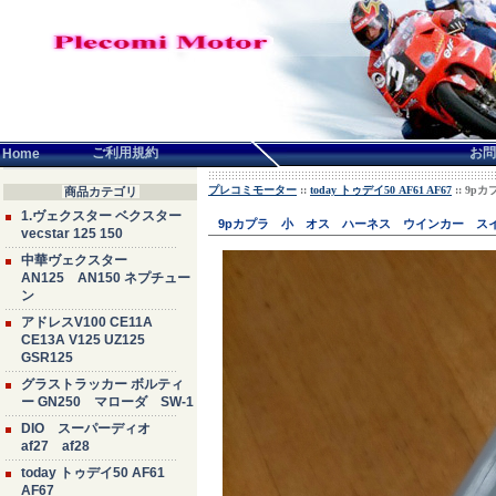
言語せんたく:
ご利用規約
お問
Home
プレコミモーター
::
today トゥデイ50 AF61 AF67
:: 9
商品カテゴリ
1.ヴェクスター ベクスター
9pカプラ 小 オス ハーネス ウインカー スイ
vecstar 125 150
中華ヴェクスター
AN125 AN150 ネプチュー
ン
アドレスV100 CE11A
CE13A V125 UZ125
GSR125
グラストラッカー ボルティ
ー GN250 マローダ SW-1
DIO スーパーディオ
af27 af28
today トゥデイ50 AF61
AF67