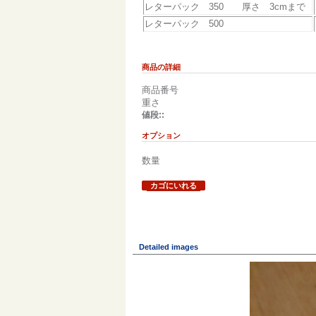
レターパック 350 厚さ 3cmまで
レターパック 500
商品の詳細
商品番号
重さ
値段::
オプション
数量
カゴにいれる
Detailed images