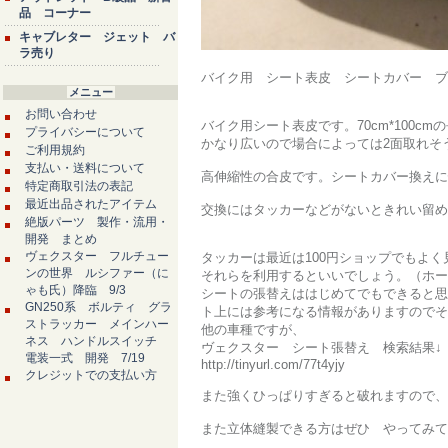
品 コーナー
キャブレター ジェット バ
ラ売り
バイク用 シート表皮 シートカバー ブラッ
メニュー
お問い合わせ
バイク用シート表皮です。70cm*100cm
プライバシーについて
かなり広いので場合によっては2面取れそ
ご利用規約
支払い・送料について
高伸縮性の合皮です。シートカバー換えに
特定商取引法の表記
最近出品されたアイテム
交換にはタッカーなどがないときれい留め
絶版パーツ 製作・流用・
開発 まとめ
ヴェクスター フルチュー
タッカーは最近は100円ショップでもよ
ンの世界 ルシファー（に
それらを利用するといいでしょう。（ホー
ゃも氏）降臨 9/3
シートの張替えははじめてでもできると思
GN250系 ボルティ グラ
ト上には参考になる情報がありますのでそ
ストラッカー メインハー
他の車種ですが、
ネス ハンドルスイッチ
ヴェクスター シート張替え 検索結果↓
電装一式 開発 7/19
http://tinyurl.com/77t4yjy
クレジットでの支払い方
また強くひっぱりすぎると破れますので、
また立体縫製できる方はぜひ やってみて