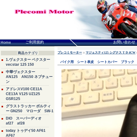
言語せんたく:
ご利用規約
お問い合わせ
Home
プレコミモーター
::
マジェスティ125 シグナス T D 4CW
商品カテゴリ
1.ヴェクスター ベクスター
バイク用 シート表皮 シートカバー ブラック 中国
vecstar 125 150
中華ヴェクスター
AN125 AN150 ネプチュー
ン
アドレスV100 CE11A
CE13A V125 UZ125
GSR125
グラストラッカー ボルティ
ー GN250 マローダ SW-1
DIO スーパーディオ
af27 af28
today トゥデイ50 AF61
AF67