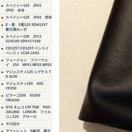
スペイシー125 JF03
JF02 水冷
スペイシー125 JF04 空冷
E－彩 E彩125 SDH125T
新大洲ホンダ
スペイシー100 JF13
SCR100 SPAYCY100
CB125T CD125T ベンリイ
ベンリィ JC06 JA03
フュージョン フリーウェ
イ 250 MF01 MF02 MF03
マジェスティ125 シグナス T
D 4CW
マジェスティ250 4HC
YP250
ビラーゴ250 XV250
VIRAGO
GY6 キムコ CPI TGB PGO
JIALING LONCIN ファル
コン125 アローロ
そのほか
アウトレット B級品 新古