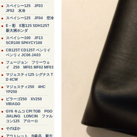
スペイシー125 JF03
JF02 水冷
スペイシー125 JF04 空冷
E－彩 E彩125 SDH125T
新大洲ホンダ
スペイシー100 JF13
SCR100 SPAYCY100
CB125T CD125T ベンリイ
ベンリィ JC06 JA03
フュージョン フリーウェ
イ 250 MF01 MF02 MF03
マジェスティ125 シグナス T
D 4CW
マジェスティ250 4HC
YP250
ビラーゴ250 XV250
VIRAGO
GY6 キムコ CPI TGB PGO
JIALING LONCIN ファル
コン125 アローロ
そのほか
アウトレット B級品 新古