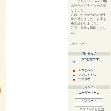
ー ボルティ GZ25O用
の強化イグナイター入荷
しました。
7/28 中国から商品が少
量入荷しました。在庫も
更新終わりました。
7/26 営業を再開しまし
た。
以前のニュース
買い物カゴ
カゴは空です。
カゴをみる
レジにすすむ
注文履歴
サインイン
ユーザーネーム
パスワード
ログインする