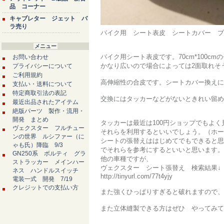
品 コーナー
キャブレター ジェット バ
ラ売り
バイク用 シート表皮 シートカバー ブラッ
メニュー
バイク用シート表皮です。70cm*100cm
お問い合わせ
かなり広いので場合によっては2面取れそ
プライバシーについて
ご利用規約
高伸縮性の合皮です。シートカバー換えに
支払い・送料について
特定商取引法の表記
交換にはタッカーなどがないときれい留め
最近出品されたアイテム
絶版パーツ 製作・流用・
開発 まとめ
タッカーは最近は100円ショップでもよ
ヴェクスター フルチュー
それらを利用するといいでしょう。（ホー
ンの世界 ルシファー（に
シートの張替えははじめてでもできると思
ゃも氏）降臨 9/3
でそれらを参考にするといいと思います。
GN250系 ボルティ グラ
他の車種ですが、
ストラッカー メインハー
ヴェクスター シート張替え 検索結果↓
ネス ハンドルスイッチ
http://tinyurl.com/77t4yjy
電装一式 開発 7/19
クレジットでの支払い方
また強くひっぱりすぎると破れますので、
また立体縫製できる方はぜひ やってみて