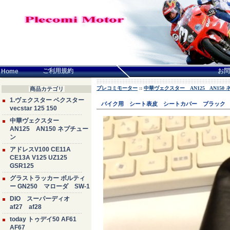
言語せんたく:
ご利用規約
お問
Home
プレコミモーター
::
中華ヴェクスター AN125 AN150
商品カテゴリ
1.ヴェクスター ベクスター
バイク用 シート表皮 シートカバー ブラック 中国
vecstar 125 150
中華ヴェクスター
AN125 AN150 ネプチュー
ン
アドレスV100 CE11A
CE13A V125 UZ125
GSR125
グラストラッカー ボルティ
ー GN250 マローダ SW-1
DIO スーパーディオ
af27 af28
today トゥデイ50 AF61
AF67