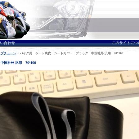
い合わせ
このサイトにつ
 ネプチューン
:: バイク用 シート表皮 シートカバー ブラック 中国社外 汎用 70*100
社外 汎用 70*100