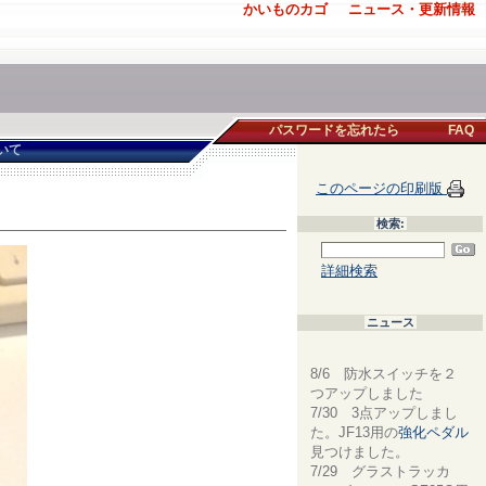
かいものカゴ
ニュース・更新情報
パスワードを忘れたら
FAQ
いて
このページの印刷版
検索:
詳細検索
ニュース
8/6 防水スイッチを２
つアップしました
7/30 3点アップしまし
た。JF13用の
強化ペダル
見つけました。
7/29 グラストラッカ