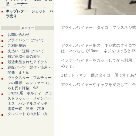
品 コーナー
キャブレター ジェット バ
ラ売り
アクセルワイヤー タイコ プラスネ
メニュー
お問い合わせ
プライバシーについて
アクセルワイヤー用の ネジ式のタイコで
ご利用規約
は ネジなしで10mm ネジをつけると1
支払い・送料について
特定商取引法の表記
インナーワイヤーをカットしてから利用し
最近出品されたアイテム
めます。
絶版パーツ 製作・流用・
開発 まとめ
1セット（ネジ一個とタイコ一個です）あ
ヴェクスター フルチュー
ンの世界 ルシファー（に
アクセルワイヤーやキャブを変更して、合
ゃも氏）降臨 9/3
GN250系 ボルティ グラ
ストラッカー メインハー
ネス ハンドルスイッチ
電装一式 開発 7/19
クレジットでの支払い方