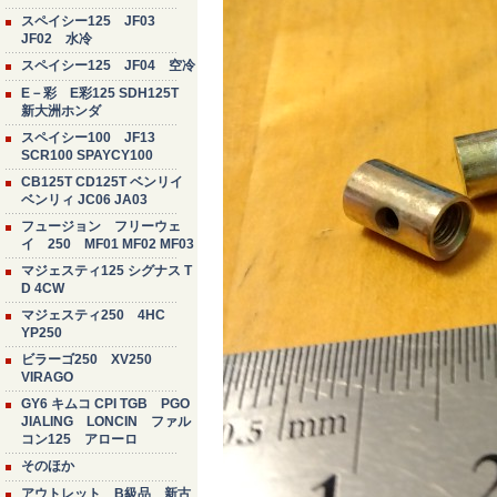
スペイシー125 JF03
JF02 水冷
スペイシー125 JF04 空冷
E－彩 E彩125 SDH125T
新大洲ホンダ
スペイシー100 JF13
SCR100 SPAYCY100
CB125T CD125T ベンリイ
ベンリィ JC06 JA03
フュージョン フリーウェ
イ 250 MF01 MF02 MF03
マジェスティ125 シグナス T
D 4CW
マジェスティ250 4HC
YP250
ビラーゴ250 XV250
VIRAGO
GY6 キムコ CPI TGB PGO
JIALING LONCIN ファル
コン125 アローロ
そのほか
アウトレット B級品 新古