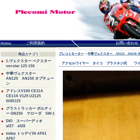
言語せんたく:
ご利用規約
お問い合わせ
Home
プレコミモーター
::
中華ヴェクスター AN125 AN150
商品カテゴリ
1.ヴェクスター ベクスター
アクセルワイヤー タイコ プラスネジ式 ワ
vecstar 125 150
中華ヴェクスター
AN125 AN150 ネプチュー
ン
アドレスV100 CE11A
CE13A V125 UZ125
GSR125
グラストラッカー ボルティ
ー GN250 マローダ SW-1
DIO スーパーディオ
af27 af28
today トゥデイ50 AF61
AF67