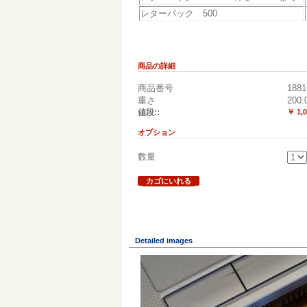
レターパック 500
商品の詳細
商品番号
1881
重さ
200.
値段::
￥ 1,
オプション
数量
カゴにいれる
Detailed images