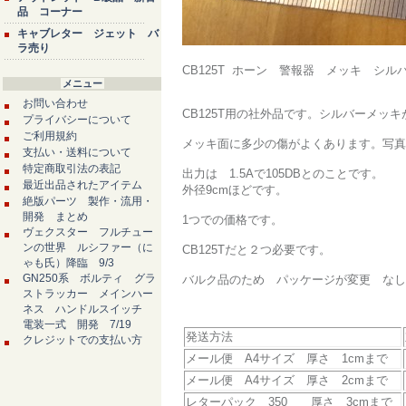
品 コーナー
キャブレター ジェット バ
ラ売り
CB125T ホーン 警報器 メッキ シルバ
メニュー
お問い合わせ
CB125T用の社外品です。シルバーメ
プライバシーについて
ご利用規約
メッキ面に多少の傷がよくあります。写真
支払い・送料について
特定商取引法の表記
出力は 1.5Aで105DBとのことです。
最近出品されたアイテム
外径9cmほどです。
絶版パーツ 製作・流用・
開発 まとめ
1つでの価格です。
ヴェクスター フルチュー
ンの世界 ルシファー（に
CB125Tだと２つ必要です。
ゃも氏）降臨 9/3
GN250系 ボルティ グラ
バルク品のため パッケージが変更 なし
ストラッカー メインハー
ネス ハンドルスイッチ
電装一式 開発 7/19
発送方法
クレジットでの支払い方
メール便 A4サイズ 厚さ 1cmまで
メール便 A4サイズ 厚さ 2cmまで
レターパック 350 厚さ 3cmまで