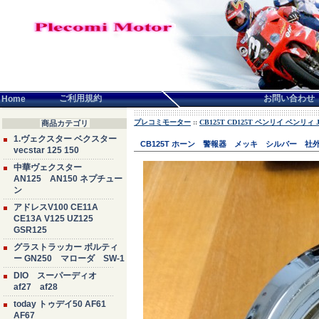
言語せんたく:
ご利用規約
お問い合わせ
Home
プレコミモーター
::
CB125T CD125T ベンリイ ベンリィ JC
商品カテゴリ
1.ヴェクスター ベクスター
CB125T ホーン 警報器 メッキ シルバー 社外 
vecstar 125 150
中華ヴェクスター
AN125 AN150 ネプチュー
ン
アドレスV100 CE11A
CE13A V125 UZ125
GSR125
グラストラッカー ボルティ
ー GN250 マローダ SW-1
DIO スーパーディオ
af27 af28
today トゥデイ50 AF61
AF67