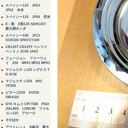
スペイシー125 JF03
JF02 水冷
スペイシー125 JF04 空冷
E－彩 E彩125 SDH125T
新大洲ホンダ
スペイシー100 JF13
SCR100 SPAYCY100
CB125T CD125T ベンリイ
ベンリィ JC06 JA03
フュージョン フリーウェ
イ 250 MF01 MF02 MF03
マジェスティ125 シグナス T
D 4CW
マジェスティ250 4HC
YP250
ビラーゴ250 XV250
VIRAGO
GY6 キムコ CPI TGB PGO
JIALING LONCIN ファル
コン125 アローロ
そのほか
アウトレット B級品 新古