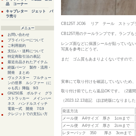
品 コーナー
キャブレター ジェット バ
ラ売り
CB125T JC06 リア テール スト
メニュー
CB125T用のテールランプです。ランプ
お問い合わせ
プライバシーについて
レンズ面などに保護シールが貼っていない
ご利用規約
写真を参考にどうぞ。
支払い・送料について
特定商取引法の表記
まだ ゴム質もあまりよくないですので、
最近出品されたアイテム
絶版パーツ 製作・流用・
開発 まとめ
ヴェクスター フルチュー
実車にて取り付けを確認していないため、
ンの世界 ルシファー（に
ゃも氏）降臨 9/3
取り付け前でしたら返品OKです。（2週
GN250系 ボルティ グラ
ストラッカー メインハー
（2023.12.13追記 ほぼ絶版になりまし
ネス ハンドルスイッチ
電装一式 開発 7/19
発送方法
クレジットでの支払い方
メール便 A4サイズ 厚さ 1cmまで
メール便 A4サイズ 厚さ 2cmまで
レターパック 350 厚さ 3cmまで