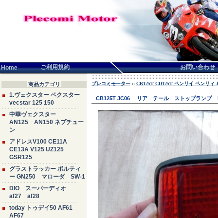
言語せんたく:
ご利用規約
お問い合わせ
Home
プレコミモーター
::
CB125T CD125T ベンリイ ベンリィ JC
商品カテゴリ
1.ヴェクスター ベクスター
CB125T JC06 リア テール ストップランプ
vecstar 125 150
中華ヴェクスター
AN125 AN150 ネプチュー
ン
アドレスV100 CE11A
CE13A V125 UZ125
GSR125
グラストラッカー ボルティ
ー GN250 マローダ SW-1
DIO スーパーディオ
af27 af28
today トゥデイ50 AF61
AF67