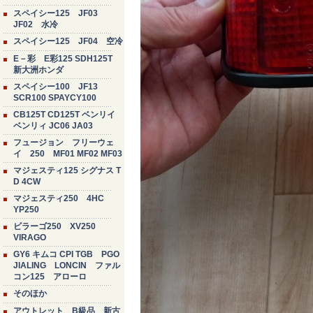
スペイシー125 JF03
JF02 水冷
スペイシー125 JF04 空冷
E－彩 E彩125 SDH125T
新大洲ホンダ
スペイシー100 JF13
SCR100 SPAYCY100
CB125T CD125T ベンリイ
ベンリィ JC06 JA03
フュージョン フリーウェ
イ 250 MF01 MF02 MF03
マジェスティ125 シグナス T
D 4CW
マジェスティ250 4HC
YP250
ビラーゴ250 XV250
VIRAGO
GY6 キムコ CPI TGB PGO
JIALING LONCIN ファル
コン125 アローロ
そのほか
アウトレット B級品 新古