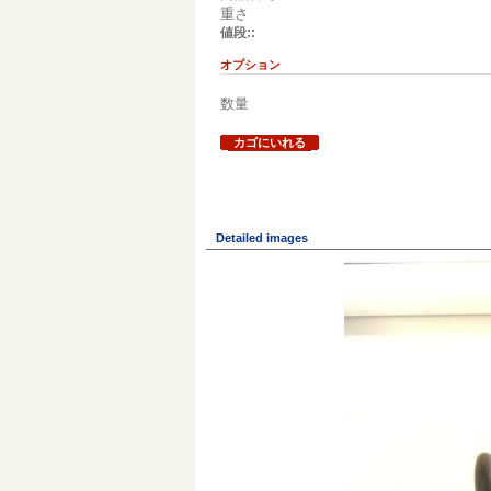
重さ
値段::
オプション
数量
カゴにいれる
Detailed images