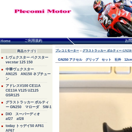
言語せんたく:
ご利用規約
お問
Home
プレコミモーター
::
グラストラッカー ボルティー GN250
商品カテゴリ
1.ヴェクスター ベクスター
GN250 アクセル グリップ セット 社外 12c
vecstar 125 150
中華ヴェクスター
AN125 AN150 ネプチュー
ン
アドレスV100 CE11A
CE13A V125 UZ125
GSR125
グラストラッカー ボルティ
ー GN250 マローダ SW-1
DIO スーパーディオ
af27 af28
today トゥデイ50 AF61
AF67