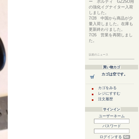
ー ボルティ GZ25O用
の強化イグナイター入荷
しました。
7/28 中国から商品が少
量入荷しました。在庫も
更新終わりました。
7/26 営業を再開しまし
た。
以前のニュース
買い物カゴ
カゴは空です。
カゴをみる
レジにすすむ
注文履歴
サインイン
ユーザーネーム
パスワード
ログインする