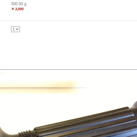
300.00
g
￥ 2,000