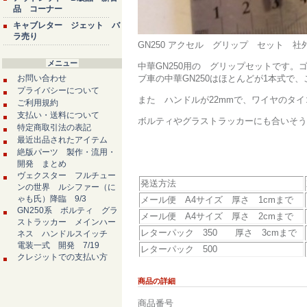
品 コーナー
キャブレター ジェット バ
ラ売り
GN250 アクセル グリップ セット 社外
メニュー
中華GN250用の グリップセットです。
お問い合わせ
ブ車の中華GN250はほとんどが1本式で
プライバシーについて
また ハンドルが22mmで、ワイヤのタ
ご利用規約
支払い・送料について
ボルティやグラストラッカーにも合いそう
特定商取引法の表記
最近出品されたアイテム
絶版パーツ 製作・流用・
開発 まとめ
ヴェクスター フルチュー
発送方法
ンの世界 ルシファー（に
ゃも氏）降臨 9/3
メール便 A4サイズ 厚さ 1cmまで
GN250系 ボルティ グラ
メール便 A4サイズ 厚さ 2cmまで
ストラッカー メインハー
レターパック 350 厚さ 3cmまで
ネス ハンドルスイッチ
電装一式 開発 7/19
レターパック 500
クレジットでの支払い方
商品の詳細
商品番号