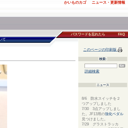
かいものカゴ
ニュース・更新情報
パスワードを忘れたら
FAQ
いて
このページの印刷版
検索:
詳細検索
ニュース
8/6 防水スイッチを２
つアップしました
7/30 3点アップしまし
た。JF13用の
強化ペダル
見つけました。
7/29 グラストラッカ