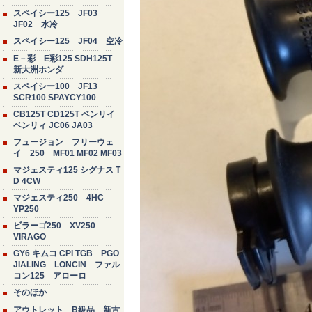
スペイシー125 JF03
JF02 水冷
スペイシー125 JF04 空冷
E－彩 E彩125 SDH125T
新大洲ホンダ
スペイシー100 JF13
SCR100 SPAYCY100
CB125T CD125T ベンリイ
ベンリィ JC06 JA03
フュージョン フリーウェ
イ 250 MF01 MF02 MF03
マジェスティ125 シグナス T
D 4CW
マジェスティ250 4HC
YP250
ビラーゴ250 XV250
VIRAGO
GY6 キムコ CPI TGB PGO
JIALING LONCIN ファル
コン125 アローロ
そのほか
アウトレット B級品 新古