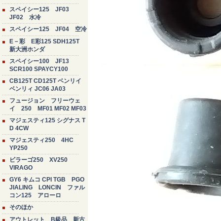
スペイシー125 JF03
JF02 水冷
スペイシー125 JF04 空冷
E－彩 E彩125 SDH125T
新大洲ホンダ
スペイシー100 JF13
SCR100 SPAYCY100
CB125T CD125T ベンリイ
ベンリィ JC06 JA03
フュージョン フリーウェ
イ 250 MF01 MF02 MF03
マジェスティ125 シグナス T
D 4CW
マジェスティ250 4HC
YP250
ビラーゴ250 XV250
VIRAGO
GY6 キムコ CPI TGB PGO
JIALING LONCIN ファル
コン125 アローロ
そのほか
アウトレット B級品 新古