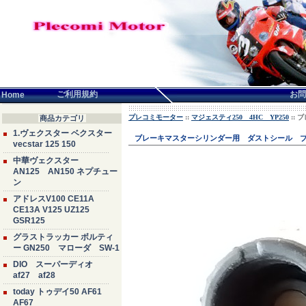
言語せんたく:
ご利用規約
お問
Home
プレコミモーター
::
マジェスティ250 4HC YP250
:: 
商品カテゴリ
1.ヴェクスター ベクスター
ブレーキマスターシリンダー用 ダストシール ブーツコ
vecstar 125 150
中華ヴェクスター
AN125 AN150 ネプチュー
ン
アドレスV100 CE11A
CE13A V125 UZ125
GSR125
グラストラッカー ボルティ
ー GN250 マローダ SW-1
DIO スーパーディオ
af27 af28
today トゥデイ50 AF61
AF67