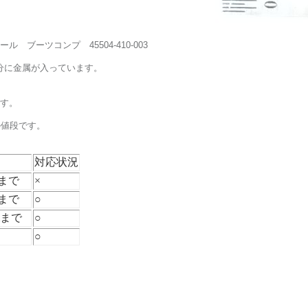
ブーツコンプ 45504-410-003
分に金属が入っています。
す。
の値段です。
対応状況
mまで
×
まで
○
mまで
○
○