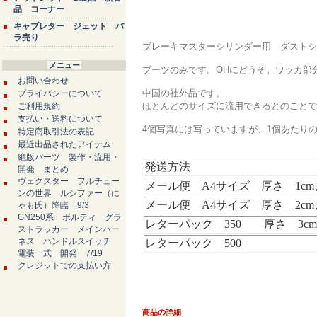
品 コーナー
キャブレター ジェット バ
ラ売り
ブレーキマスターシリンダー用 ダストシール 
メニュー
ブーツのみです。OHにどうぞ。ワッカ部
お問い合わせ
中国の社外品です。
プライバシーについて
ほとんどのサイズに流用できるとのことで
ご利用規約
支払い・送料について
4個写真には写っていますが、1個あたり
特定商取引法の表記
最近出品されたアイテム
絶版パーツ 製作・流用・
発送方法
開発 まとめ
ヴェクスター フルチュー
メール便 A4サイズ 厚さ 1c
ンの世界 ルシファー（に
メール便 A4サイズ 厚さ 2cm
ゃも氏）降臨 9/3
GN250系 ボルティ グラ
レターパック 350 厚さ 3c
ストラッカー メインハー
ネス ハンドルスイッチ
レターパック 500
電装一式 開発 7/19
クレジットでの支払い方
商品の詳細