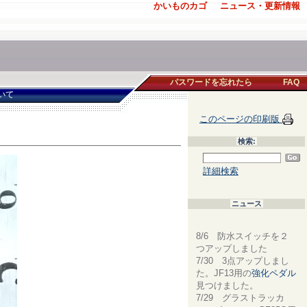
かいものカゴ
ニュース・更新情報
パスワードを忘れたら
FAQ
いて
このページの印刷版
検索:
詳細検索
ニュース
8/6 防水スイッチを２
つアップしました
7/30 3点アップしまし
た。JF13用の
強化ペダル
見つけました。
7/29 グラストラッカ