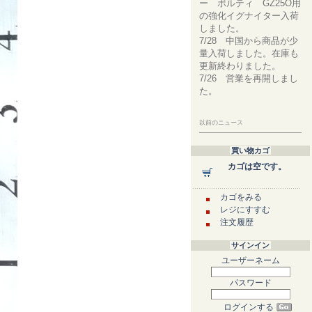
ー ボルティ GZ25O用
の強化イグナイター入荷
しました。
7/28 中国から商品が少
量入荷しました。在庫も
更新終わりました。
7/26 営業を再開しまし
た。
以前のニュース
買い物カゴ
カゴは空です。
カゴをみる
レジにすすむ
注文履歴
サインイン
ユーザーネーム
パスワード
ログインする