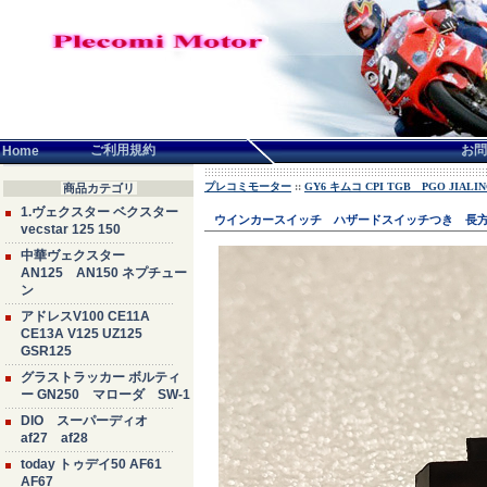
言語せんたく:
ご利用規約
お問
Home
プレコミモーター
::
GY6 キムコ CPI TGB PGO JIA
商品カテゴリ
1.ヴェクスター ベクスター
ウインカースイッチ ハザードスイッチつき 長
vecstar 125 150
中華ヴェクスター
AN125 AN150 ネプチュー
ン
アドレスV100 CE11A
CE13A V125 UZ125
GSR125
グラストラッカー ボルティ
ー GN250 マローダ SW-1
DIO スーパーディオ
af27 af28
today トゥデイ50 AF61
AF67