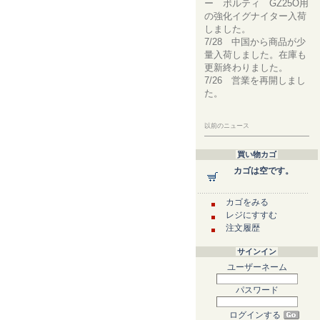
ー ボルティ GZ25O用
の強化イグナイター入荷
しました。
7/28 中国から商品が少
量入荷しました。在庫も
更新終わりました。
7/26 営業を再開しまし
た。
以前のニュース
買い物カゴ
カゴは空です。
カゴをみる
レジにすすむ
注文履歴
サインイン
ユーザーネーム
パスワード
ログインする