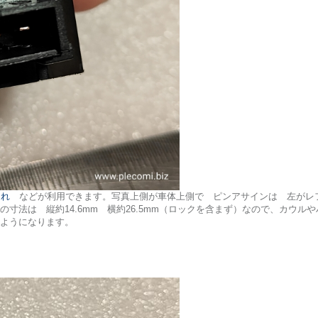
これ
などが利用できます。写真上側が車体上側で ピンアサインは 左がレ
寸法は 縦約14.6mm 横約26.5mm（ロックを含まず）なので、カウ
ようになります。