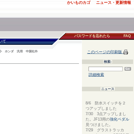
かいものカゴ
ニュース・更新情報
パスワードを忘れたら
FAQ
いて
 小 ホンダ 汎用 中国社外
このページの印刷版
検索:
詳細検索
ニュース
8/6 防水スイッチを２
つアップしました
7/30 3点アップしまし
た。JF13用の
強化ペダル
見つけました。
7/29 グラストラッカ