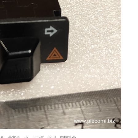
つき 長方形 小 ホンダ 汎用 中国社外