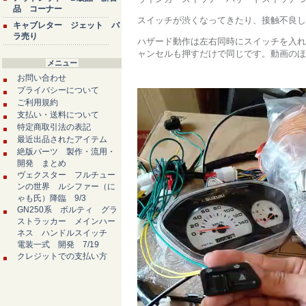
品 コーナー
スイッチが渋くなってきたり、接触不良し
キャブレター ジェット バ
ラ売り
ハザード動作は左右同時にスイッチを入れ
ャンセルも押すだけで同じです。動画のほ
メニュー
お問い合わせ
プライバシーについて
ご利用規約
支払い・送料について
特定商取引法の表記
最近出品されたアイテム
絶版パーツ 製作・流用・
開発 まとめ
ヴェクスター フルチュー
ンの世界 ルシファー（に
ゃも氏）降臨 9/3
GN250系 ボルティ グラ
ストラッカー メインハー
ネス ハンドルスイッチ
電装一式 開発 7/19
クレジットでの支払い方