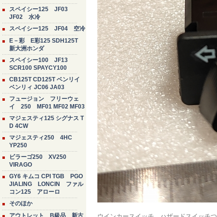
スペイシー125 JF03
JF02 水冷
スペイシー125 JF04 空冷
E－彩 E彩125 SDH125T
新大洲ホンダ
スペイシー100 JF13
SCR100 SPAYCY100
CB125T CD125T ベンリイ
ベンリィ JC06 JA03
フュージョン フリーウェ
イ 250 MF01 MF02 MF03
マジェスティ125 シグナス T
D 4CW
マジェスティ250 4HC
YP250
ビラーゴ250 XV250
VIRAGO
GY6 キムコ CPI TGB PGO
JIALING LONCIN ファル
コン125 アローロ
そのほか
アウトレット B級品 新古
ウインカースイッチ ハザードスイッチ