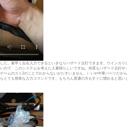
した。素早く左右入力できるといきなりハザード点灯できます。ウインカリ
いので このシステムを考えた人素晴らしいですね。何度もハザード点灯や
ゲームのスト2のことでわからないかたすいません。）いや中華パーツだか
らとても簡単な入力コマンドです。もちろん普通の方もすぐに慣れると思い