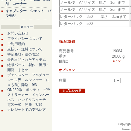
メール便 A4サイズ 厚さ 1cmまで
品 コーナー
メール便 A4サイズ 厚さ 2cmまで
キャブレター ジェット バ
ラ売り
レターパック 350 厚さ 3cmまで
レターパック 500
メニュー
お問い合わせ
プライバシーについて
商品の詳細
ご利用規約
支払い・送料について
商品番号
19084
特定商取引法の表記
重さ
20.00
g
最近出品されたアイテム
値段::
￥ 150
絶版パーツ 製作・流用・
開発 まとめ
オプション
ヴェクスター フルチュー
ンの世界 ルシファー（に
数量
ゃも氏）降臨 9/3
GN250系 ボルティ グラ
カゴにいれる
ストラッカー メインハー
ネス ハンドルスイッチ
電装一式 開発 7/19
クレジットでの支払い方
Copyri
Powere