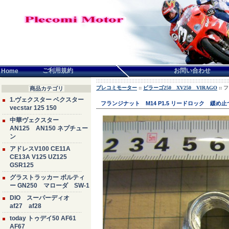
言語せんたく:
ご利用規約
お問い合わせ
Home
プレコミモーター
::
ビラーゴ250 XV250 VIRAGO
::
商品カテゴリ
1.ヴェクスター ベクスター
フランジナット M14 P1.5 リードロック 緩
vecstar 125 150
中華ヴェクスター
AN125 AN150 ネプチュー
ン
アドレスV100 CE11A
CE13A V125 UZ125
GSR125
グラストラッカー ボルティ
ー GN250 マローダ SW-1
DIO スーパーディオ
af27 af28
today トゥデイ50 AF61
AF67