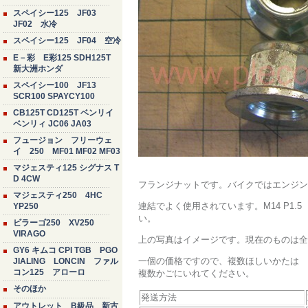
スペイシー125 JF03
JF02 水冷
スペイシー125 JF04 空冷
E－彩 E彩125 SDH125T
新大洲ホンダ
スペイシー100 JF13
SCR100 SPAYCY100
CB125T CD125T ベンリイ
ベンリィ JC06 JA03
フュージョン フリーウェ
イ 250 MF01 MF02 MF03
マジェスティ125 シグナス T
D 4CW
フランジナットです。バイクではエンジン
マジェスティ250 4HC
連結でよく使用されています。M14 P1.
YP250
い。
ビラーゴ250 XV250
VIRAGO
上の写真はイメージです。現在のものは全
GY6 キムコ CPI TGB PGO
一個の価格ですので、複数ほしいかたは
JIALING LONCIN ファル
コン125 アローロ
複数かごにいれてください。
そのほか
発送方法
アウトレット B級品 新古