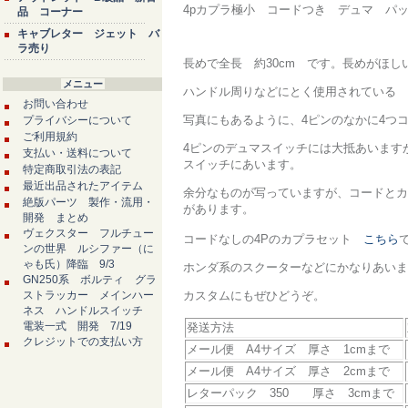
4pカプラ極小 コードつき デュマ パ
品 コーナー
キャブレター ジェット バ
ラ売り
長めで全長 約30cm です。長めがほしい
メニュー
ハンドル周りなどにとく使用されている 
お問い合わせ
写真にもあるように、4ピンのなかに4つ
プライバシーについて
ご利用規約
4ピンのデュマスイッチには大抵あいます
支払い・送料について
スイッチにあいます。
特定商取引法の表記
最近出品されたアイテム
余分なものが写っていますが、コードとカ
絶版パーツ 製作・流用・
があります。
開発 まとめ
ヴェクスター フルチュー
コードなしの4Pのカプラセット
こちら
ンの世界 ルシファー（に
ゃも氏）降臨 9/3
ホンダ系のスクーターなどにかなりあいま
GN250系 ボルティ グラ
ストラッカー メインハー
カスタムにもぜひどうぞ。
ネス ハンドルスイッチ
電装一式 開発 7/19
発送方法
クレジットでの支払い方
メール便 A4サイズ 厚さ 1cmまで
メール便 A4サイズ 厚さ 2cmまで
レターパック 350 厚さ 3cmまで