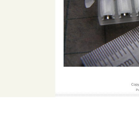
Cop
Po