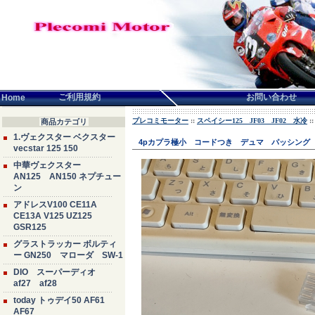
言語せんたく:
ご利用規約
お問い合わせ
Home
プレコミモーター
::
スペイシー125 JF03 JF02 水冷
:
商品カテゴリ
1.ヴェクスター ベクスター
4pカプラ極小 コードつき デュマ パッシング 
vecstar 125 150
中華ヴェクスター
AN125 AN150 ネプチュー
ン
アドレスV100 CE11A
CE13A V125 UZ125
GSR125
グラストラッカー ボルティ
ー GN250 マローダ SW-1
DIO スーパーディオ
af27 af28
today トゥデイ50 AF61
AF67