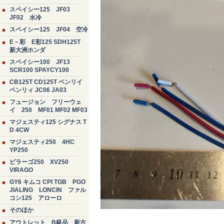
スペイシー125 JF03
JF02 水冷
スペイシー125 JF04 空冷
E－彩 E彩125 SDH125T
新大洲ホンダ
スペイシー100 JF13
SCR100 SPAYCY100
CB125T CD125T ベンリイ
ベンリィ JC06 JA03
フュージョン フリーウェ
イ 250 MF01 MF02 MF03
マジェスティ125 シグナス T
D 4CW
マジェスティ250 4HC
YP250
ビラーゴ250 XV250
VIRAGO
GY6 キムコ CPI TGB PGO
JIALING LONCIN ファル
コン125 アローロ
そのほか
アウトレット B級品 新古