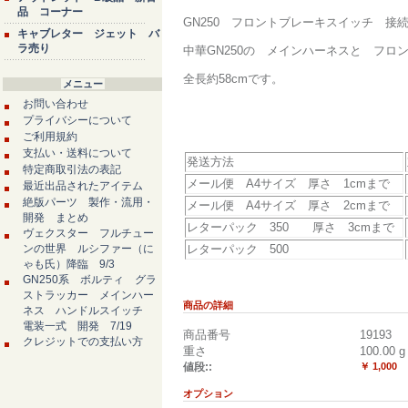
品 コーナー
GN250 フロントブレーキスイッチ
キャブレター ジェット バ
ラ売り
中華GN250の メインハーネスと フ
全長約58cmです。
メニュー
お問い合わせ
プライバシーについて
ご利用規約
支払い・送料について
発送方法
特定商取引法の表記
メール便 A4サイズ 厚さ 1cmまで
最近出品されたアイテム
絶版パーツ 製作・流用・
メール便 A4サイズ 厚さ 2cmまで
開発 まとめ
レターパック 350 厚さ 3cmまで
ヴェクスター フルチュー
ンの世界 ルシファー（に
レターパック 500
ゃも氏）降臨 9/3
GN250系 ボルティ グラ
ストラッカー メインハー
商品の詳細
ネス ハンドルスイッチ
電装一式 開発 7/19
商品番号
19193
クレジットでの支払い方
重さ
100.00
g
値段::
￥ 1,000
オプション