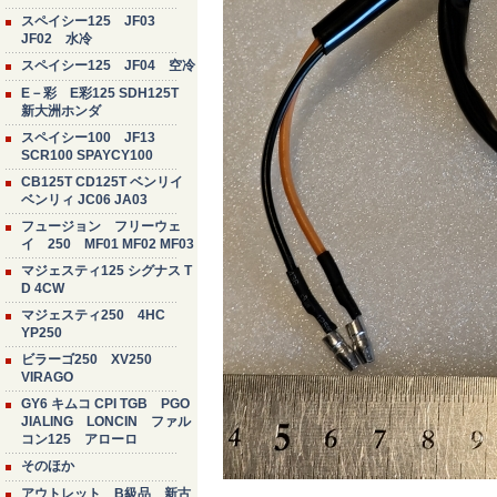
スペイシー125 JF03
JF02 水冷
スペイシー125 JF04 空冷
E－彩 E彩125 SDH125T
新大洲ホンダ
スペイシー100 JF13
SCR100 SPAYCY100
CB125T CD125T ベンリイ
ベンリィ JC06 JA03
フュージョン フリーウェ
イ 250 MF01 MF02 MF03
マジェスティ125 シグナス T
D 4CW
マジェスティ250 4HC
YP250
ビラーゴ250 XV250
VIRAGO
GY6 キムコ CPI TGB PGO
JIALING LONCIN ファル
コン125 アローロ
そのほか
アウトレット B級品 新古