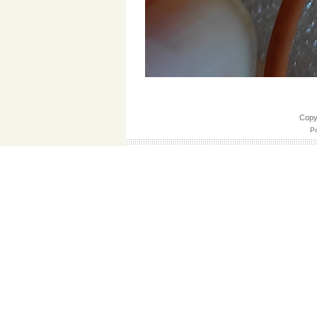
Cop
Po