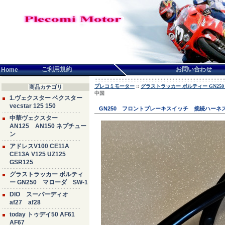
言語せんたく:
ご利用規約
お問い合わせ
Home
プレコミモーター
::
グラストラッカー ボルティー GN250
商品カテゴリ
中国
1.ヴェクスター ベクスター
vecstar 125 150
GN250 フロントブレーキスイッチ 接続ハー
中華ヴェクスター
AN125 AN150 ネプチュー
ン
アドレスV100 CE11A
CE13A V125 UZ125
GSR125
グラストラッカー ボルティ
ー GN250 マローダ SW-1
DIO スーパーディオ
af27 af28
today トゥデイ50 AF61
AF67