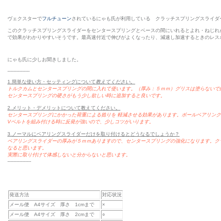
ヴェクスターで
フルチューン
されているにゃも氏が利用している クラッチスプリングスライダ
このクラッチスプリングスライダーをセンタースプリングとベースの間にいれるとよれ・ねじれ
で効果がわかりやすいそうです。最高速付近で伸びがよくなったり、減速し加速するときのレス
にゃも氏に少しお聞きしました。
---------------
1.簡単な使い方・セッティングについて
教えてください。
トルクカムとセンタースプリングの間に入れて使います。（厚み：５ｍｍ）グリスは塗らないで
センタースプリングの硬さがもう少し欲しい時に追加すると良いです。
2.メリット・デメリットについて教えてください。
センタースプリングにかかった荷重による捻りを 軽減させる効果があります。ボールベアリン
Vベルトを組み付ける時に反発が強いので、少しコツがいります。
3.ノーマルにベアリングスライダーだけを取り付けるとどうなるでしょうか？
ベアリングスライダーの厚みが５ｍｍありますので、センタースプリングの強化になります。ク
なると思います。
実際に取り付けて体感しないと分からないと思います。
----------------
発送方法
対応状況
メール便 A4サイズ 厚さ 1cmまで
×
メール便 A4サイズ 厚さ 2cmまで
○