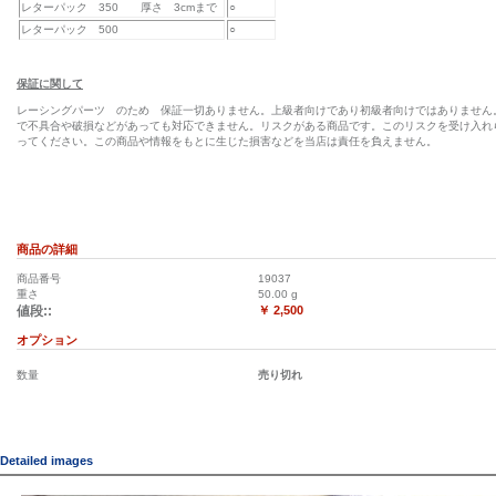
レターパック 350 厚さ 3cmまで
○
レターパック 500
○
保証に関して
レーシングパーツ のため 保証一切ありません。上級者向けであり初級者向けではありません
で不具合や破損などがあっても対応できません。リスクがある商品です。このリスクを受け入れ
ってください。この商品や情報をもとに生じた損害などを当店は責任を負えません。
商品の詳細
商品番号
19037
重さ
50.00
g
値段::
￥ 2,500
オプション
数量
売り切れ
Detailed images