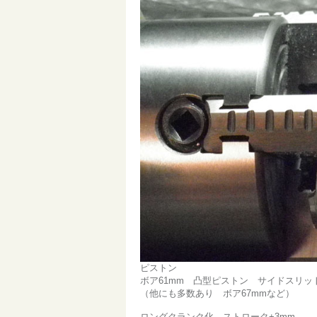
ピストン
ボア61mm 凸型ピストン サイドスリッ
（他にも多数あり ボア67mmなど）
ロングクランク化 ストローク+3mm