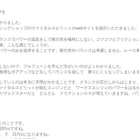
がう
かりました。
シングショップのヴァイタルスピリットのwebサイトを紹介いただきました
ランスでパワーの追及をして耐久性を犠牲にしない。コツコツとフリクショ
能。こんな感じでしょうか。
パワーのみを追求することです。耐久性やバランスは考慮しません。レース車
しないので、フルフューンを学んだ方がいいのがよくわかりました。
無理なボアアップなどをしてバランスを崩して 乗りにくくなってしまいま
していくのは本当に手間がかかることです。クランクの芯だしからはじまり
ァイタルスピリットが組むエンジンだと ワークスエンジンのパワーをはる
たヴェクスターだと どんどん フリクションロスが増えていきますね。パ
とのことです。
 207ccですね。
1.6 で 217ccになりますね。