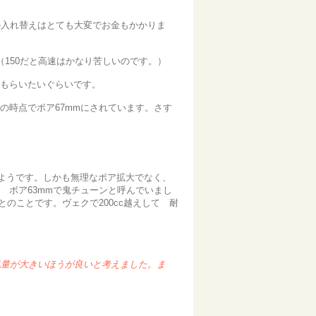
の入れ替えはとても大変でお金もかかりま
（150だと高速はかなり苦しいのです。）
てもらいたいぐらいです。
8の時点でボア67mmにされています。さす
うようです。しかも無理なボア拡大でなく、
 ボア63mmで鬼チューンと呼んでいまし
のことです。ヴェクで200cc越えして 耐
排気量が大きいほうが良いと考えました。ま