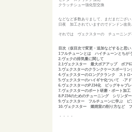
クラッチシュー強化型交換
などなど多数ありまして、まだまだござい
日夜 加工されていますのでドンドン改良
それでは ヴェクスターの チューニング
目次（仮目次で変更・追加などすると思い
1フルチューンとは ハイチューンとちが
2.ヴェクの排気量に関して
2.1ヴェクスター 最大ボアアップ ボア6
3.ヴェクスターのクランクケースボーリ
4.ヴェクスターのロングクランク ストロ
5.
ヴェクスターのハイギヤ化ついて -アド
6.ヴェクスターのPJ34化 ビッグキャブ
7.
ヴェクスターのポート研磨・ポート加工
8.PJ34のためのチューニング シリンダ
9.
ヴェクスター フルチューンに学ぶ ピ
10.ヴェクスター 燃焼室の削り方など 
・・・・