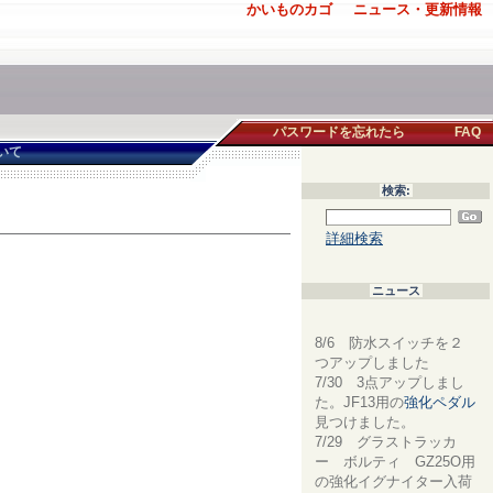
かいものカゴ
ニュース・更新情報
パスワードを忘れたら
FAQ
いて
検索:
詳細検索
ニュース
8/6 防水スイッチを２
つアップしました
7/30 3点アップしまし
た。JF13用の
強化ペダル
見つけました。
7/29 グラストラッカ
ー ボルティ GZ25O用
の強化イグナイター入荷