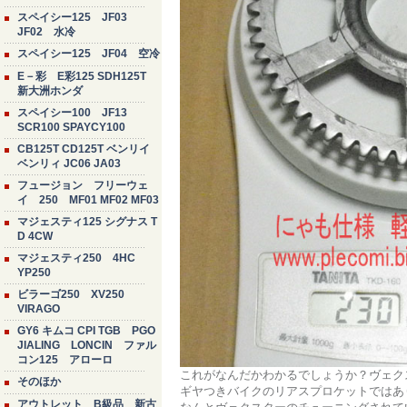
スペイシー125 JF03
JF02 水冷
スペイシー125 JF04 空冷
E－彩 E彩125 SDH125T
新大洲ホンダ
スペイシー100 JF13
SCR100 SPAYCY100
CB125T CD125T ベンリイ
ベンリィ JC06 JA03
フュージョン フリーウェ
イ 250 MF01 MF02 MF03
マジェスティ125 シグナス T
D 4CW
マジェスティ250 4HC
YP250
ビラーゴ250 XV250
VIRAGO
GY6 キムコ CPI TGB PGO
JIALING LONCIN ファル
コン125 アローロ
これがなんだかわかるでしょうか？ヴェク
そのほか
ギヤつきバイクのリアスプロケットではあ
アウトレット B級品 新古