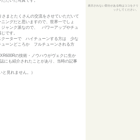
いただいた写真です。
表示されない部分がある時はココをクリ
ックしてください。
りさまとたくさんの交流をさせていただいて
ーニングだと思いますので、世界一でしょ
 ジャンク派なので、 パワーアップやチュ
感じです。
スクーターで ハイチューンする方は 少な
チューンどころか フルチューンされる方
R600Rの技術・ノウハウがヴェクに生か
雑誌にも紹介されたことがあり、当時の記事
ないと見れません。）