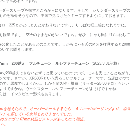
テンシャルあるのですね。
リンダースリーブを探すところからになります。そして シリンダースリーブ
ものを探せそうなので、中国で見つけたらキープするようにしておきます。
セロー225とかとほとんどかわりないですし、りっぱな軽二輪になれますね。
も軽量ですし、空冷のままなのがいいですね。ぜひ にゃも氏に217cc化し
cc化したことがあるとのことです。しかもにゃも氏のMixiを拝見すると200
ついてお聞きします。
7mm 200越え フルチューン ルシファーチューン
（2023.3.31記載）
mmで200越えできないとずっと思っていたのですが、にゃも氏によるとちが
です。さすが、XR600Rという恐ろしいフルチューナーです。当店はかつて
で、悪魔でしょうかね。しかも耐久性・燃費（リッター25-30キロ）もいいと
よりですかね。ヴェクスター ルシファーチューンがよさげですかね。
らは インタビュー形式もあります。
00kmを超えたので、オーバーホールするなら、６１mmのボーリングより、
ン）を探している余裕もありませんでした。
用のタケガワ 67mm鋳造ピストンがあったので相談。
した。