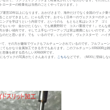
いる方で、ワンウェイクラッチまで軽量化されている方がいます。その方に
トローターの軽量化は当然のごとくやっております。）
ップ運営10年以上になります。おかげさまで、海外だけでなく全国のヴェク乗
ることができました。にゃも氏です。おそらく日本一のヴェクスターのチュ
ニングを学ぼうという内容です。というのも もともと私はレストア ゴミ
でもいいや 金かけたくない。でも燃費野郎で コスパ重視です！』そんな
方が多い傾向です。そして上手なパワーアップは実は燃費にもいいのです。
X系なのだと思います。でも いるのです。いたのです。ヴェクスターで ハイ
ていて、その方が趣味でヴェクもフルチューンされているのです。フルフューンX
にてもかなり金属加工できる方でもあります。このフルチューンXR600Rは
想像を絶する恐ろしいXR600Rです。
らにもヴェクの写真がたくさんあります。
こちら
などです。（MIXIに登録し