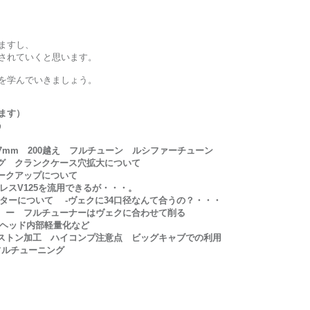
ますし、
されていくと思います。
を学んでいきましょう。
ます）
う
7mm 200越え フルチューン ルシファーチューン
ング クランクケース穴拡大について
ークアップについて
レスV125を流用できるが・・・。
レターについて
-ヴェクに34口径なんて合うの？・・・
 ー フルチューナーはヴェクに合わせて削る
ーヘッド内部軽量化など
ストン加工 ハイコンプ注意点 ビッグキャブでの利用
フルチューニング