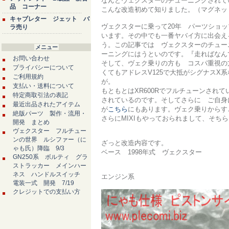
なんとヴェクスターのチューニングされて
品 コーナー
こんな改造初めて知りました。（マグネッ
キャブレター ジェット バ
ヴェクスターに乗って20年 パーツショ
ラ売り
います。その中でも一番ヤバイ方に出会え
う。この記事では ヴェクスターのチュー
メニュー
ーニングにはうといのです。『走ればなん
お問い合わせ
そして、ヴェク乗りの方も コスパ重視の
プライバシーについて
くてもアドレスV125で大抵がシグナス
ご利用規約
が。
支払い・送料について
もともとはXR600Rでフルチューンされ
特定商取引法の表記
されているのです。そしてさらに ご自身
最近出品されたアイテム
が
こちら
にもあります。ヴェク乗りからすと
絶版パーツ 製作・流用・
さらにMIXIもやっておられまして、そち
開発 まとめ
ヴェクスター フルチュー
ンの世界 ルシファー（に
ざっと改造内容です。
ゃも氏）降臨 9/3
ベース 1998年式 ヴェクスター
GN250系 ボルティ グラ
ストラッカー メインハー
ネス ハンドルスイッチ
エンジン系
電装一式 開発 7/19
クレジットでの支払い方