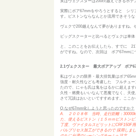
実はヴェクスターは200cc越えできるポ
実際にボア67mmをやろうとすると シ
す。ピストンならなんとか流用できそうな
ヴェクで200越えなんて夢がありますね。
ビッグスクーターと比べるとヴェクは車体
と、このことをお伝えしたら、すでに 217
がですね。なので、次回は ボア67mmに
2.1ヴェクスター 最大ボアアップ ボア6
私はヴェクの限界・最大排気量はボア65
強度・耐久性なども考慮した フルチューン
たので、にゃも氏は鬼をはるかに超えますの
久性・燃費もいいなんて悪魔でなく、天使
さて冗談はおいといてすすめます。ここか
Q.なぜ67mm化しようと思ったのですか？
A. ２００８年 当時、走行距離：300
た、使えるピストン（１５ｍｍピストンピ
丁度、ヴァイタルスピリットにCRF150F
バルブリセス加工ができるので 採用しま
のちに台湾のレーシングチームへ注文。