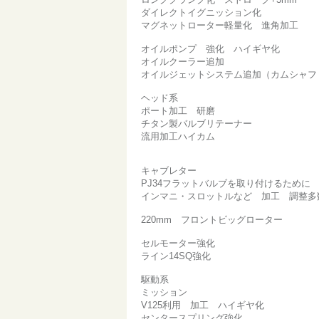
ダイレクトイグニッション化
マグネットローター軽量化 進角加工
オイルポンプ 強化 ハイギヤ化
オイルクーラー追加
オイルジェットシステム追加（カムシャフ
ヘッド系
ポート加工 研磨
チタン製バルブリテーナー
流用加工ハイカム
キャブレター
PJ34フラットバルブを取り付けるために
インマニ・スロットルなど 加工 調整多
220mm フロントビッグローター
セルモーター強化
ライン14SQ強化
駆動系
ミッション
V125利用 加工 ハイギヤ化
センタースプリング強化