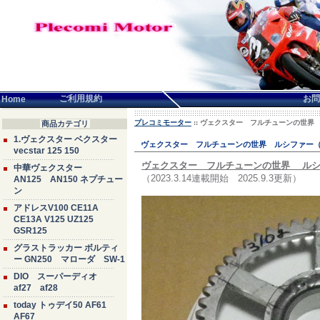
言語せんたく:
ご利用規約
お問
Home
プレコミモーター
:: ヴェクスター フルチューンの世界
商品カテゴリ
1.ヴェクスター ベクスター
ヴェクスター フルチューンの世界 ルシファー（
vecstar 125 150
ヴェクスター フルチューンの世界 ルシ
中華ヴェクスター
（2023.3.14連載開始 2025.9.3更新）
AN125 AN150 ネプチュー
ン
アドレスV100 CE11A
CE13A V125 UZ125
GSR125
グラストラッカー ボルティ
ー GN250 マローダ SW-1
DIO スーパーディオ
af27 af28
today トゥデイ50 AF61
AF67