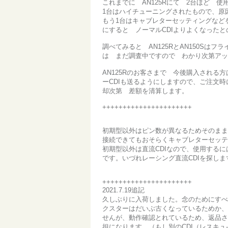
これまでに AN125Rにて 2台ほど 
1台はハイチューニングされたもので、原
もう1台はキャブレターセッティングなどを
にすると ノーマルCDIよりよくなったと
調べてみると AN125RとAN150S
は まだ調査中ですので わかり次第ア
AN125Rのお客さまで 今後購入される
ーCDIも送るようにしますので、ご注文
却次第 差額を清算します。
++++++++++++++++++++++
初期型以外はピン数が異なるためそのまま
接続できてもおそらくキャブレターセッテ
初期型以外は直流CDIなので、使用する
です。いづれレーシング直流CDIを探し
++++++++++++++++++++++
2021.7.19追記
久しぶりに入荷しました。念のためにすべ
クスターはだいぶ古くなっているためか、
せんが、動作確認とれているため、返品さ
担になります。（もし別のCDI（レスキュ