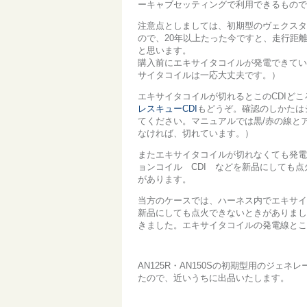
ーキャブセッティングで利用できるもので
注意点としましては、初期型のヴェクスターは 
ので、20年以上たった今ですと、走行距
と思います。
購入前にエキサイタコイルが発電できてい
サイタコイルは一応大丈夫です。）
エキサイタコイルが切れるとこのCDIどこ
レスキューCDI
もどうぞ。確認のしかたは
てください。マニュアルでは黒/赤の線とア
なければ、切れています。）
またエキサイタコイルが切れなくても発電
ョンコイル CDI などを新品にしても点
があります。
当方のケースでは、ハーネス内でエキサイ
新品にしても点火できないときがありまし
きました。エキサイタコイルの発電線とこ
AN125R・AN150Sの初期型用のジ
たので、近いうちに出品いたします。