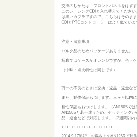
交換のしかたは フロントパネルをはずす
このレーシングCDIと入れ替えてください
は黒いカプラですので、こちらはそのまま
CDIとPTCコントローラーはよく似てい
注意・留意事項
バルク品のためパッケージありません。
写真ではケースがオレンジですが、色・ケ
（中味・点火特性は同じです）
万一の不良のときは交換・返品・返金など
また、動作保証もつけます。三ヶ月以内に
相性保証もおつけします。（AN150Sでは問
AN150Sと若干違うため、セッティン
品 返金などで対応します。（2週間以内
++++++++++++++++++++++
2014.9.17追記 お客さまのAN125R