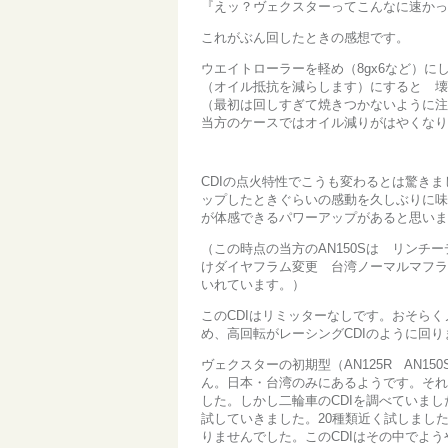
『えッ？ヴェクスターってこんなに速かっ
これがぶん回したときの感想です。
ウエイトローラーを軽め（8gx6など）に
（オイル抵抗を減らします）にすると 壊
（最初は回しすぎて焼きつかないように注
当方のケースではオイル減りがはやくなり
CDIの点火特性でこうも変わるとは驚き
ップしたときぐらいの感動を久しぶりに味
が体感できるパワーアップがあると思いま
（この時点の当方のAN150Sは リンチ
けダイヤフラム変更 台湾ノーマルマフ
いれています。）
このCDIはリミッターなしです。おそらく
め、高回転がレーシングCDIのように回
ヴェクスターの初期型（AN125R AN
ん。日本・台湾のみにあるようです。それ
した。しかし二輪車のCDIを調べていまし
試していきました。20種類近く試しまし
りませんでした。このCDIはその中でよ