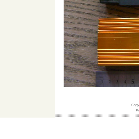
Cop
Po