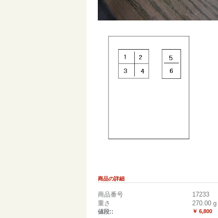
商品の詳細
商品番号
17233
重さ
270.00
g
値段::
￥ 6,800