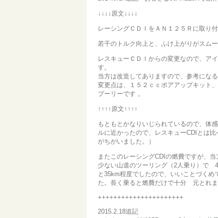
↓↓↓↓原文↓↓↓↓
レーシングＣＤＩをＡＮ１２５Ｒに取り付
若干のトルク向上と、ふけ上がりがスムー
レスキューＣＤＩからの変更なので、ア
す。
当方は改造してありますので、参考になる
変更点は、１５２ｃｃボアアップキット、
プーリーです
。
↑↑↑↑原文↑↑↑↑
もともとかなりいじられているので、体感
ルに近かったので、レスキューCDIとは
がちがいました。）
またこのレーシングCDIの燃費ですが、当
少ない山道のツーリング（2人乗り）で 4
と35km程度でしたので、いいことづくめで
た。長く乗ると燃費だけで十分 元とれま
++++++++++++++++++++++
2015.2.18追記