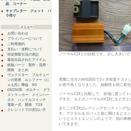
品 コーナー
キャブレター ジェット バ
ラ売り
メニュー
お問い合わせ
プライバシーについて
ご利用規約
支払い・送料について
ノーマルCDIとの比較です。少し大きいで
特定商取引法の表記
最近出品されたアイテム
絶版パーツ 製作・流用・
開発 まとめ
ヴェクスター フルチュー
実際に当方のAN150Sで2ヶ月程度テス
ンの世界 ルシファー（に
が若干高くなりました。始動性も特に変化
ゃも氏）降臨 9/3
GN250系 ボルティ グラ
ノーマルCDIと比較して、全域に渡って
ストラッカー メインハー
ですが、もとのノーマルのCDIにもどす
ネス ハンドルスイッチ
電装一式 開発 7/19
またこのCDIはレーシングセッティング
クレジットでの支払い方
す。アクセルをガバッと急に開けるとエン
いうと２ストエンジンのようで、別の車種
いてきます。