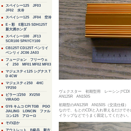
スペイシー125 JF03
JF02 水冷
スペイシー125 JF04 空冷
E－彩 E彩125 SDH125T
新大洲ホンダ
スペイシー100 JF13
SCR100 SPAYCY100
CB125T CD125T ベンリイ
ベンリィ JC06 JA03
フュージョン フリーウェ
イ 250 MF01 MF02 MF03
マジェスティ125 シグナス T
D 4CW
マジェスティ250 4HC
YP250
ヴェクスター 初期型用 レーシングCD
ビラーゴ250 XV250
AN125R AN150S
VIRAGO
初期型のAN125R AN150S（交流仕
GY6 キムコ CPI TGB PGO
なので、もとのCDIと入れ替えるだけでそ
JIALING LONCIN ファル
イラップなどでうまく固定してください。
コン125 アローロ
そのほか
アウトレット B級品 新古