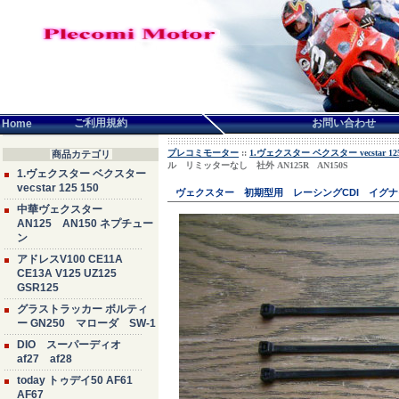
言語せんたく:
ご利用規約
お問い合わせ
Home
プレコミモーター
::
1.ヴェクスター ベクスター vecstar 125
商品カテゴリ
ル リミッターなし 社外 AN125R AN150S
1.ヴェクスター ベクスター
vecstar 125 150
ヴェクスター 初期型用 レーシングCDI イグナイ
中華ヴェクスター
AN125 AN150 ネプチュー
ン
アドレスV100 CE11A
CE13A V125 UZ125
GSR125
グラストラッカー ボルティ
ー GN250 マローダ SW-1
DIO スーパーディオ
af27 af28
today トゥデイ50 AF61
AF67