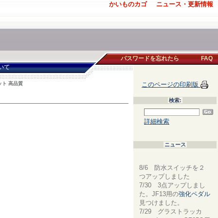
かいものカゴ
ニュース・更新情報
パスワードを忘れたら
FAQ
いて
ット 高品質
このページの印刷版
検索:
詳細検索
ニュース
8/6 防水スイッチを２
つアップしました
7/30 3点アップしまし
た。JF13用の
強化ペダル
見つけました。
7/29 グラストラッカ