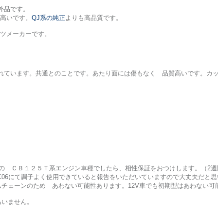
社外品です。
高いです。
QJ系の純正
よりも高品質です。
ーツメーカーです。
用されています。共通とのことです。あたり面には傷もなく 品質高いです。カ
Vの ＣＢ１２５Ｔ系エンジン車種でしたら、相性保証をおつけします。（2週
C06にて調子よく使用できていると報告をいただいていますので大丈夫だと思
ムチェーンのため あわない可能性あります。12V車でも初期型はあわない可
はあいません。