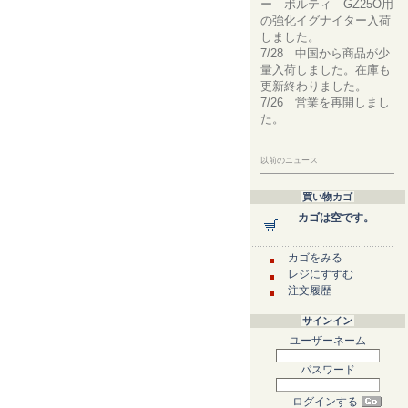
ー ボルティ GZ25O用
の強化イグナイター入荷
しました。
7/28 中国から商品が少
量入荷しました。在庫も
更新終わりました。
7/26 営業を再開しまし
た。
以前のニュース
買い物カゴ
カゴは空です。
カゴをみる
レジにすすむ
注文履歴
サインイン
ユーザーネーム
パスワード
ログインする