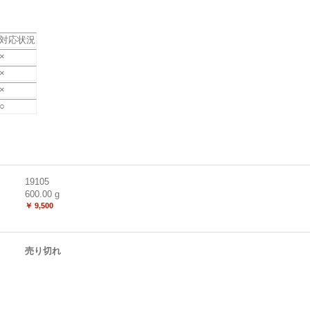
対応状況
×
×
×
○
19105
600.00
g
￥ 9,500
売り切れ