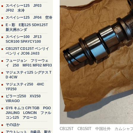
スペイシー125 JF03
JF02 水冷
スペイシー125 JF04 空冷
E－彩 E彩125 SDH125T
新大洲ホンダ
スペイシー100 JF13
SCR100 SPAYCY100
CB125T CD125T ベンリイ
ベンリィ JC06 JA03
フュージョン フリーウェ
イ 250 MF01 MF02 MF03
マジェスティ125 シグナス T
D 4CW
マジェスティ250 4HC
YP250
ビラーゴ250 XV250
VIRAGO
GY6 キムコ CPI TGB PGO
JIALING LONCIN ファル
コン125 アローロ
そのほか
CB125T CB150T 中国社外 カム
アウトレット B級品 新古