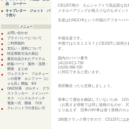
品 コーナー
CB125T用の カムシャフトで高品質な
メタルベアリングが袋入りなのもポイント
キャブレター ジェット バ
ラ売り
生産はLINGCHIという中国のアフターパ
メニュー
お問い合わせ
プライバシーについて
中国生産です。
ご利用規約
中国ではＣＢ１２５ＴとCB150Tに採
支払い・送料について
す。
特定商取引法の表記
国内のパーツ番号
最近出品されたアイテム
14110-KC1-730
絶版パーツ 製作・流用・
14100-399-700
開発 まとめ
に対応できると思います。
ヴェクスター フルチュー
ンの世界 ルシファー（に
ゃも氏）降臨 9/3
長距離走ったら交換しましょう。
GN250系 ボルティ グラ
ストラッカー メインハー
ネス ハンドルスイッチ
実車にて適合を確認していないため 12
電装一式 開発 7/19
（お客さま情報では同じ規格のものが、J
クレジットでの支払い方
とりあえず 旧車の6V車は違う規格のカ
180度クランク用ですので、CD125Tに