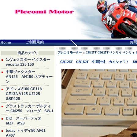
言語せんたく:
ご利用規約
お問
Home
プレコミモーター
::
CB125T CD125T ベンリイ ベンリィ JC
商品カテゴリ
1.ヴェクスター ベクスター
CB125T CB150T 中国社外 カムシャフト 
vecstar 125 150
中華ヴェクスター
AN125 AN150 ネプチュー
ン
アドレスV100 CE11A
CE13A V125 UZ125
GSR125
グラストラッカー ボルティ
ー GN250 マローダ SW-1
DIO スーパーディオ
af27 af28
today トゥデイ50 AF61
AF67