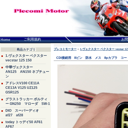
言語せんたく:
ご利用規約
お問
Home
プレコミモーター
::
1.ヴェクスター ベクスター vecstar 125
商品カテゴリ
1.ヴェクスター ベクスター
CDI接続用 8ピン 防水 メス 8pカプラ コ
vecstar 125 150
中華ヴェクスター
AN125 AN150 ネプチュー
ン
アドレスV100 CE11A
CE13A V125 UZ125
GSR125
グラストラッカー ボルティ
ー GN250 マローダ SW-1
DIO スーパーディオ
af27 af28
today トゥデイ50 AF61
AF67