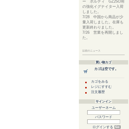
ー ボルティ GZ25O用
の強化イグナイター入荷
しました。
7/28 中国から商品が少
量入荷しました。在庫も
更新終わりました。
7/26 営業を再開しまし
た。
以前のニュース
買い物カゴ
カゴは空です。
カゴをみる
レジにすすむ
注文履歴
サインイン
ユーザーネーム
パスワード
ログインする