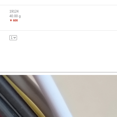
19124
40.00
g
￥ 600