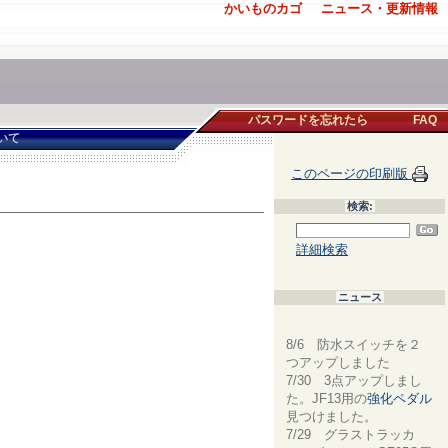
かいものカゴ
ニュース・更新情報
パスワードを忘れたら
FAQ
いて
このページの印刷版
検索:
詳細検索
ニュース
8/6 防水スイッチを２
つアップしました
7/30 3点アップしまし
た。JF13用の
強化ペダル
見つけました。
7/29 グラストラッカ