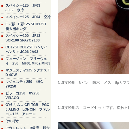
スペイシー125 JF03
JF02 水冷
スペイシー125 JF04 空冷
E－彩 E彩125 SDH125T
新大洲ホンダ
スペイシー100 JF13
SCR100 SPAYCY100
CB125T CD125T ベンリイ
ベンリィ JC06 JA03
フュージョン フリーウェ
イ 250 MF01 MF02 MF03
マジェスティ125 シグナス T
D 4CW
マジェスティ250 4HC
CDI接続用 8ピン 防水 メス 8pカ
YP250
ビラーゴ250 XV250
VIRAGO
GY6 キムコ CPI TGB PGO
CDI接続用の コードセットです。接触
JIALING LONCIN ファル
コン125 アローロ
そのほか
アウトレット B級品 新古