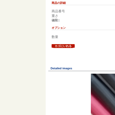
商品の詳細
商品番号
重さ
値段::
オプション
数量
カゴにいれる
Detailed images