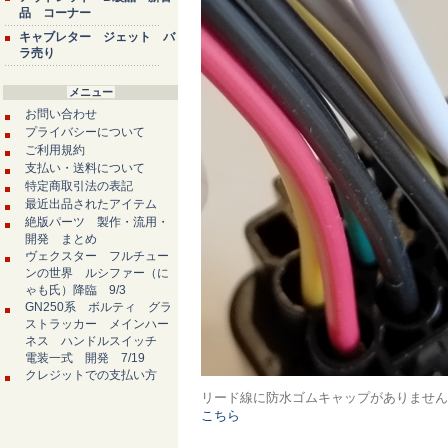
品 コーナー
キャブレター ジェット バ
ラ売り
メニュー
お問い合わせ
プライバシーについて
ご利用規約
支払い・送料について
特定商取引法の表記
最近出品されたアイテム
絶版パーツ 製作・流用・
開発 まとめ
ヴェクスター フルチュー
ンの世界 ルシファー（に
ゃも氏）降臨 9/3
GN250系 ボルティ グラ
ストラッカー メインハー
ネス ハンドルスイッチ
電装一式 開発 7/19
クレジットでの支払い方
リード線に防水ゴムキャップがありませ
こちら