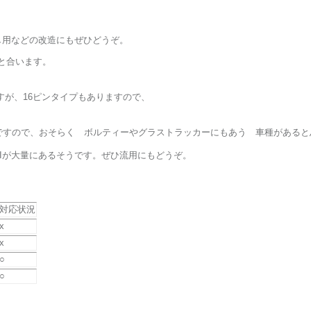
し用などの改造にもぜひどうぞ。
と合います。
すが、16ピンタイプもありますので、
8ピンですので、おそらく ボルティーやグラストラッカーにもあう 車種がある
DIが大量にあるそうです。ぜひ流用にもどうぞ。
対応状況
x
x
○
○