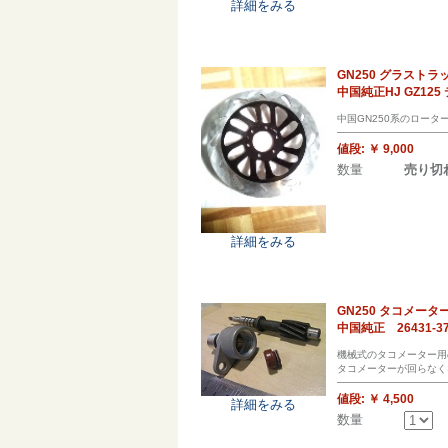
詳細をみる
GN250 グラストラ
中国純正HJ GZ12
中国GN250系のロー
値段:
￥ 9,000
数量
売り切
詳細をみる
GN250 タコメ
中国純正 26431-37
機械式のタコメーター用
タコメーターが回らなく
値段:
￥ 4,500
詳細をみる
数量