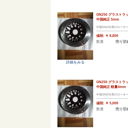
GN250 グラストラ
中国純正 5mm
中国GN250系のロー
値段:
￥ 8,800
数量
売り切
詳細をみる
GN250 グラストラ
中国純正 軽量4mm
中国GN250系のロー
値段:
￥ 5,000
数量
売り切