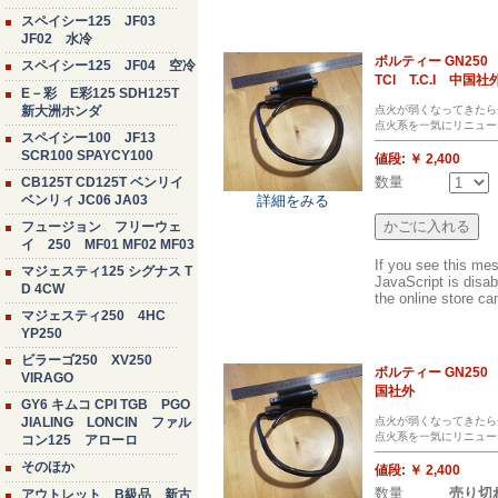
スペイシー125 JF03
JF02 水冷
ボルティー GN2
スペイシー125 JF04 空冷
TCI T.C.I 中国社
E－彩 E彩125 SDH125T
点火が弱くなってきたら
新大洲ホンダ
点火系を一気にリニュー
スペイシー100 JF13
SCR100 SPAYCY100
値段:
￥ 2,400
数量
CB125T CD125T ベンリイ
詳細をみる
ベンリィ JC06 JA03
フュージョン フリーウェ
イ 250 MF01 MF02 MF03
If you see this me
マジェスティ125 シグナス T
JavaScript is disab
D 4CW
the online store can
マジェスティ250 4HC
YP250
ビラーゴ250 XV250
ボルティー GN2
VIRAGO
国社外
GY6 キムコ CPI TGB PGO
点火が弱くなってきたら
JIALING LONCIN ファル
点火系を一気にリニュー
コン125 アローロ
そのほか
値段:
￥ 2,400
数量
売り切
アウトレット B級品 新古