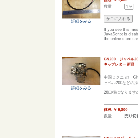
数量
詳細をみる
If you see this me
JavaScript is disab
the online store can
GN200 ジャベル20
キャブレター 新品
中国ミクニ の G
ェベル200などの
詳細をみる
28口径になりま
値段:
￥ 9,800
数量
売り切