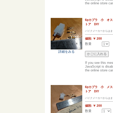
the online store can
6pカプラ 小 オ
トア DIY
バイクメーカーからはま
値段:
￥ 200
数量
詳細をみる
If you see this me
JavaScript is disab
the online store can
6pカプラ 小 メ
トア DIY
バイクメーカーからはま
値段:
￥ 200
数量