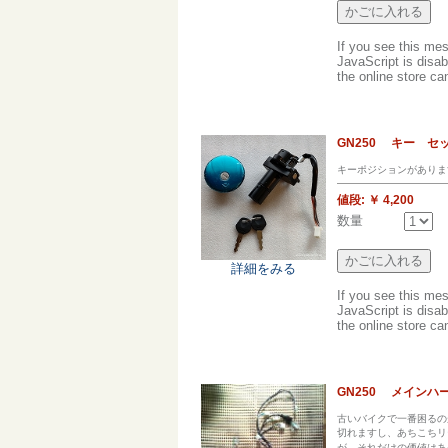
If you see this me
JavaScript is disab
the online store can
GN250 キー 
キーポジションがありま
値段:
￥ 4,200
数量
詳細をみる
If you see this me
JavaScript is disab
the online store can
GN250 メイン
古いバイクで一番困るの
切れますし、あちこちリ
が、それだけの価値はあ�