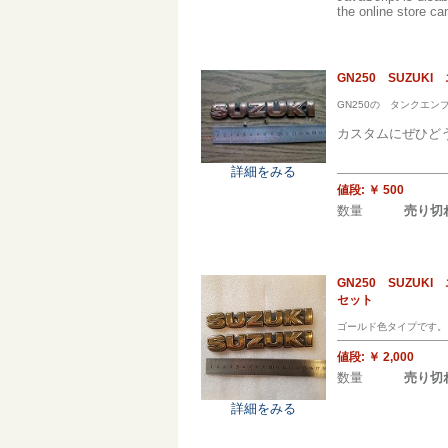
the online store can
GN250 SUZU
GN250の タンクエン
カスタムにぜひど
詳細をみる
値段:
￥ 500
数量
売り切
GN250 SUZU
セット
ゴールド色タイプです。
値段:
￥ 2,000
数量
売り切
詳細をみる