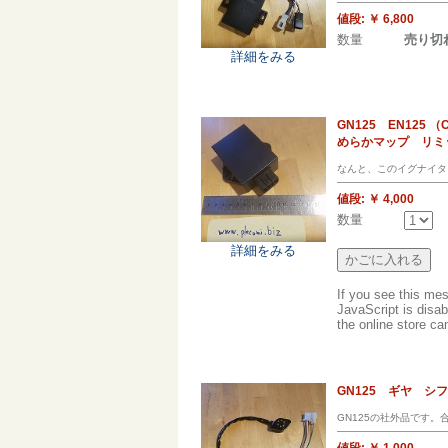
値段:
￥ 6,800
数量
売り切
詳細をみる
GN125 EN125
めらかマップ リミ
なんと、このイグナイタ
値段:
￥ 4,000
数量
詳細をみる
If you see this me
JavaScript is disab
the online store can
GN125 ギヤ 
GN125の社外品です
値段:
￥ 1,000