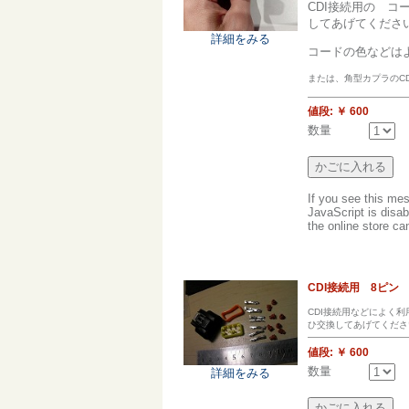
CDI接続用の 
してあげてくださ
詳細をみる
コードの色などは
または、角型カプラのCD
値段:
￥ 600
数量
If you see this me
JavaScript is disab
the online store can
CDI接続用 8ピン
CDI接続用などによく
ひ交換してあげてくださ
値段:
￥ 600
数量
詳細をみる