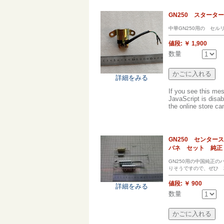
GN250 スター
中華GN250用の セル
値段:
￥ 1,900
数量
詳細をみる
If you see this me
JavaScript is disab
the online store can
GN250 センタ
バネ セット 純正
GN250用の中国純正
りそうですので、ぜひ 
値段:
￥ 900
詳細をみる
数量