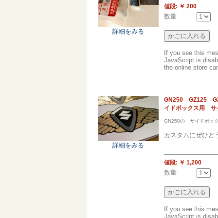
値段:
￥ 200
数量
詳細をみる
If you see this me
JavaScript is disab
the online store can
GN250 GZ125
イドボックス用 サ
GN250の サイドボ
カスタムにぜひど
詳細をみる
値段:
￥ 1,200
数量
If you see this me
JavaScript is disab