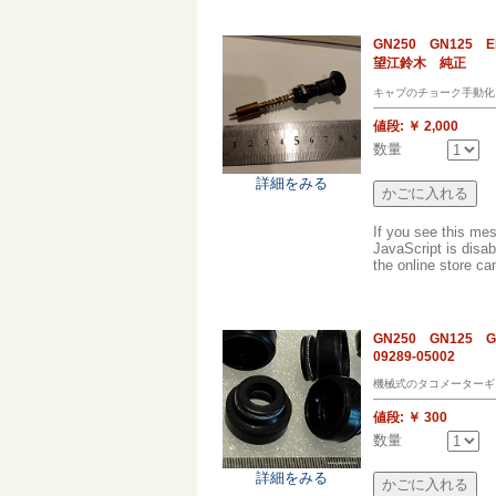
GN250 GN12
望江鈴木 純正
キャブのチョーク手動化
値段:
￥ 2,000
数量
詳細をみる
If you see this me
JavaScript is disab
the online store can
GN250 GN12
09289-05002
機械式のタコメーターギ
値段:
￥ 300
数量
詳細をみる