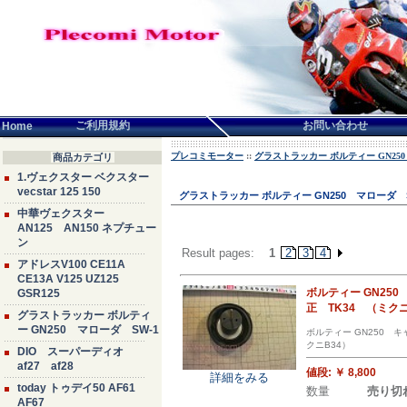
言語せんたく:
ご利用規約
お問い合わせ
Home
プレコミモーター
::
グラストラッカー ボルティー GN250
商品カテゴリ
1.ヴェクスター ベクスター
vecstar 125 150
グラストラッカー ボルティー GN250 マローダ S
中華ヴェクスター
AN125 AN150 ネプチュー
ン
Result pages:
1
2
3
4
アドレスV100 CE11A
CE13A V125 UZ125
ボルティー GN25
GSR125
正 TK34 （ミクニ
グラストラッカー ボルティ
ー GN250 マローダ SW-1
ボルティー GN250 
クニB34）
DIO スーパーディオ
af27 af28
値段:
￥ 8,800
詳細をみる
today トゥデイ50 AF61
数量
売り切
AF67