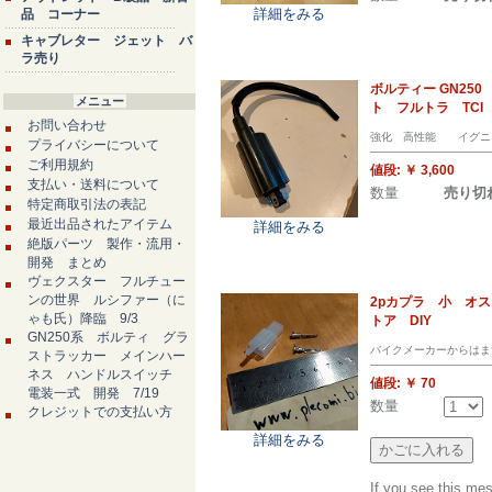
詳細をみる
品 コーナー
キャブレター ジェット バ
ラ売り
ボルティー GN2
メニュー
ト フルトラ TCI 
お問い合わせ
強化 高性能 イグニ
プライバシーについて
ご利用規約
値段:
￥ 3,600
支払い・送料について
数量
売り切
特定商取引法の表記
最近出品されたアイテム
詳細をみる
絶版パーツ 製作・流用・
開発 まとめ
ヴェクスター フルチュー
ンの世界 ルシファー（に
2pカプラ 小 オ
ゃも氏）降臨 9/3
トア DIY
GN250系 ボルティ グラ
バイクメーカーからはま
ストラッカー メインハー
ネス ハンドルスイッチ
値段:
￥ 70
電装一式 開発 7/19
数量
クレジットでの支払い方
詳細をみる
If you see this me