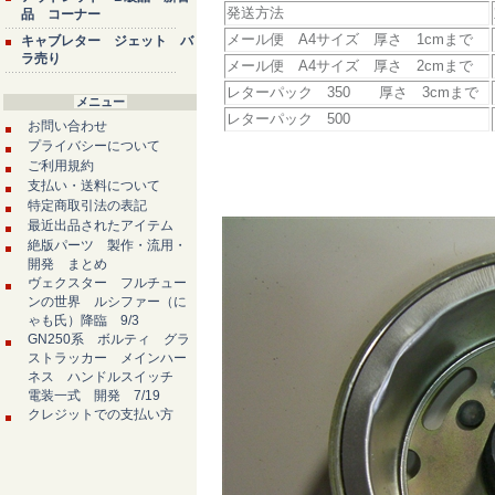
発送方法
品 コーナー
メール便 A4サイズ 厚さ 1cmまで
キャブレター ジェット バ
ラ売り
メール便 A4サイズ 厚さ 2cmまで
レターパック 350 厚さ 3cmまで
メニュー
レターパック 500
お問い合わせ
プライバシーについて
ご利用規約
支払い・送料について
特定商取引法の表記
最近出品されたアイテム
絶版パーツ 製作・流用・
開発 まとめ
ヴェクスター フルチュー
ンの世界 ルシファー（に
ゃも氏）降臨 9/3
GN250系 ボルティ グラ
ストラッカー メインハー
ネス ハンドルスイッチ
電装一式 開発 7/19
クレジットでの支払い方