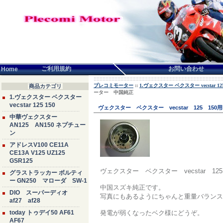
言語せんたく:
ご利用規約
お問い合わせ
Home
プレコミモーター
::
1.ヴェクスター ベクスター vecstar 125
商品カテゴリ
ーター 中国純正
1.ヴェクスター ベクスター
vecstar 125 150
ヴェクスター ベクスター vecstar 125 
中華ヴェクスター
AN125 AN150 ネプチュー
ン
アドレスV100 CE11A
CE13A V125 UZ125
GSR125
ヴェクスター ベクスター vecstar 
グラストラッカー ボルティ
ー GN250 マローダ SW-1
中国スズキ純正です。
DIO スーパーディオ
写真にもあるようにちゃんと重量バランス
af27 af28
today トゥデイ50 AF61
発電が弱くなったベク様にどうぞ。
AF67