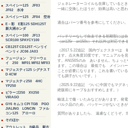
ジェネレーターコイルも在庫しているとき
スペイシー125 JF03
一緒に交換したほうが、効果は高いと思わ
JF02 水冷
スペイシー125 JF04 空冷
適合はパーツ番号を参考にしてください。
E－彩 E彩125 SDH125T
新大洲ホンダ
スペイシー100 JF13
バッテリーなしで自走できる初期型には合
SCR100 SPAYCY100
（an125r an150s）それ以外は対応で
CB125T CD125T ベンリイ
（2017.5.22追記 国内ヴェクスター
ベンリィ JC06 JA03
ます。点火角度10度です。マニュアルを見
フュージョン フリーウェ
す。AN150Sのみ あいません。ちょっ
イ 250 MF01 MF02 MF03
ます。この場合は 最低でも メインハー
マジェスティ125 シグナス T
ことが必要になります。これを書いている
D 4CW
ても調子がいいです。）
マジェスティ250 4HC
（2025.9.22追記 ついに中国でも
YP250
絶版前にキープをおすすめします。）
ビラーゴ250 XV250
VIRAGO
輸送上で傷・いたみなどがあります。発電
GY6 キムコ CPI TGB PGO
バルク品のため、パッケージがないときが
JIALING LONCIN ファル
コン125 アローロ
質問がありましたら、 遠慮なくどうぞ。
そのほか
アウトレット B級品 新古