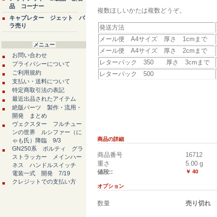
品 コーナー
複数ほしいかたは複数どうぞ。
キャブレター ジェット バ
ラ売り
発送方法
メール便 A4サイズ 厚さ 1cmまで
メニュー
メール便 A4サイズ 厚さ 2cmまで
お問い合わせ
レターパック 350 厚さ 3cmまで
プライバシーについて
ご利用規約
レターパック 500
支払い・送料について
特定商取引法の表記
最近出品されたアイテム
絶版パーツ 製作・流用・
開発 まとめ
ヴェクスター フルチュー
ンの世界 ルシファー（に
商品の詳細
ゃも氏）降臨 9/3
GN250系 ボルティ グラ
商品番号
16712
ストラッカー メインハー
重さ
5.00
g
ネス ハンドルスイッチ
値段::
￥ 40
電装一式 開発 7/19
クレジットでの支払い方
オプション
数量
売り切れ