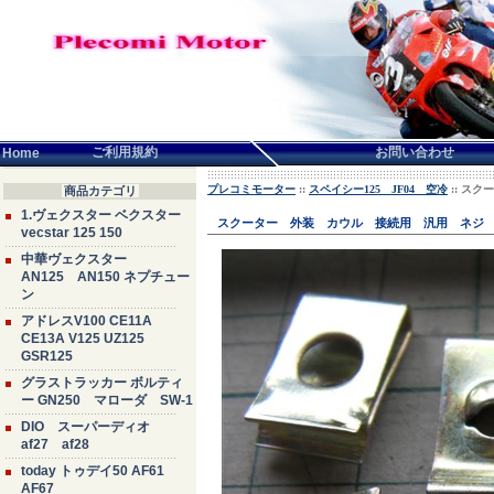
言語せんたく:
ご利用規約
お問い合わせ
Home
プレコミモーター
::
スペイシー125 JF04 空冷
:: ス
商品カテゴリ
1.ヴェクスター ベクスター
スクーター 外装 カウル 接続用 汎用 ネジ
vecstar 125 150
中華ヴェクスター
AN125 AN150 ネプチュー
ン
アドレスV100 CE11A
CE13A V125 UZ125
GSR125
グラストラッカー ボルティ
ー GN250 マローダ SW-1
DIO スーパーディオ
af27 af28
today トゥデイ50 AF61
AF67