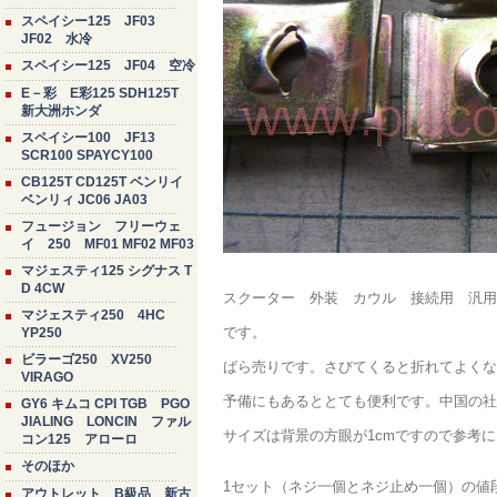
スペイシー125 JF03
JF02 水冷
スペイシー125 JF04 空冷
E－彩 E彩125 SDH125T
新大洲ホンダ
スペイシー100 JF13
SCR100 SPAYCY100
CB125T CD125T ベンリイ
ベンリィ JC06 JA03
フュージョン フリーウェ
イ 250 MF01 MF02 MF03
マジェスティ125 シグナス T
D 4CW
スクーター 外装 カウル 接続用 汎用
マジェスティ250 4HC
です。
YP250
ビラーゴ250 XV250
ばら売りです。さびてくると折れてよくな
VIRAGO
予備にもあるととても便利です。中国の社
GY6 キムコ CPI TGB PGO
JIALING LONCIN ファル
サイズは背景の方眼が1cmですので参考
コン125 アローロ
そのほか
1セット（ネジ一個とネジ止め一個）の値
アウトレット B級品 新古