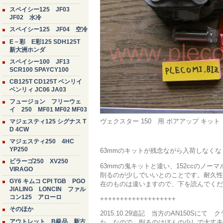
スペイシー125 JF03
JF02 水冷
スペイシー125 JF04 空冷
E－彩 E彩125 SDH125T
新大洲ホンダ
スペイシー100 JF13
SCR100 SPAYCY100
CB125T CD125T ベンリイ
ベンリィ JC06 JA03
フュージョン フリーウェ
イ 250 MF01 MF02 MF03
ヴェクスター 150 用 ボアアップ キット 
マジェスティ125 シグナス T
D 4CW
マジェスティ250 4HC
YP250
63mmのキットが残念ながら入荷しなくな
ビラーゴ250 XV250
63mmの鬼キットと違い、152ccのノ
VIRAGO
削るのが少しでいいとのことです。耐久性
GY6 キムコ CPI TGB PGO
在のものは違いますので、下を読んでくだ
JIALING LONCIN ファル
コン125 アローロ
+++++++++++++++++++
そのほか
2015.10.29追記 当方のAN150S
アウトレット B級品 新古
た。なので、削るのはほんの少しで大丈夫