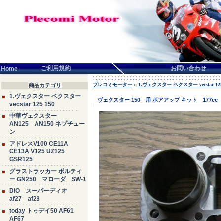
言語せんたく:
ご利用規約
お問い合わせ
Home
プレコミモーター
::
1.ヴェクスター ベクスター vecstar 125
商品カテゴリ
1.ヴェクスター ベクスター
ヴェクスター 150 用 ボアアップ キット 177c
vecstar 125 150
中華ヴェクスター
AN125 AN150 ネプチュー
ン
アドレスV100 CE11A
CE13A V125 UZ125
GSR125
グラストラッカー ボルティ
ー GN250 マローダ SW-1
DIO スーパーディオ
af27 af28
today トゥデイ50 AF61
AF67