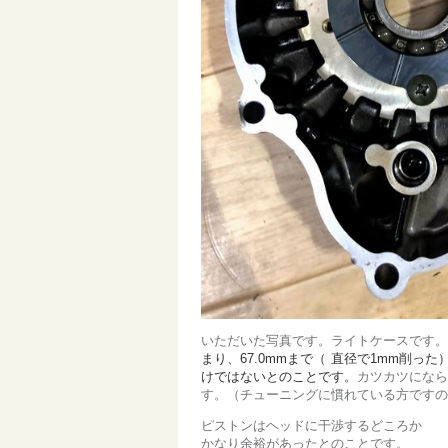
いただいた写真です。ライトケースです。+
まり、67.0mmまで（
直径で1m
m削った
けではないとのことです。
カツカツになら
す。（チューニングに慣れている方ですの
ピストンはヘッドに干渉するどころか
かなり余裕があったとのことです。