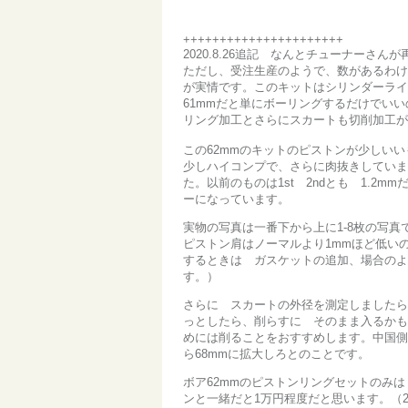
++++++++++++++++++++++
2020.8.26追記 なんとチューナーさ
ただし、受注生産のようで、数があるわけ
が実情です。このキットはシリンダーライ
61mmだと単にボーリングするだけでい
リング加工とさらにスカートも切削加工が
この62mmのキットのピストンが少しい
少しハイコンプで、さらに肉抜きしていま
た。以前のものは1st 2ndとも 1.2m
ーになっています。
実物の写真は一番下から上に1-8枚の写真
ピストン肩はノーマルより1mmほど低いの
するときは ガスケットの追加、場合のよ
す。）
さらに スカートの外径を測定しましたら
っとしたら、削らすに そのまま入るかも
めには削ることをおすすめします。中国側
ら68mmに拡大しろとのことです。
ボア62mmのピストンリングセットのみは 
ンと一緒だと1万円程度だと思います。（20