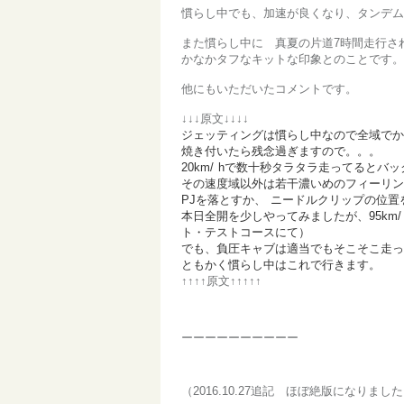
慣らし中でも、加速が良くなり、タンデム
また慣らし中に 真夏の片道7時間走行さ
かなかタフなキットな印象とのことです。
他にもいただいたコメントです。
↓↓↓原文↓↓↓↓
ジェッティングは慣らし中なので全域でか
焼き付いたら残念過ぎますので。。。
20km/
hで数十秒タラタラ走ってるとバ
その速度域以外は若干濃いめのフィーリ
PJを落とすか、
ニードルクリップの位置
本日全開を少しやってみましたが、95km
ト・テストコースにて）
でも、負圧キャブは適当でもそこそこ走っ
ともかく慣らし中はこれで行きます。
↑↑↑↑原文↑↑↑↑↑
ーーーーーーーーーー
（2016.10.27追記 ほぼ絶版になり