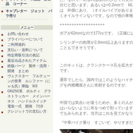
品 コーナー
分だと思います。あるいは+0.2mmで 
は 外側にあり、（オイルパイプがありま
キャブレター ジェット バ
くオイルラインないです。なので他の車種
ラ売り
+++++++++++++++++++
メニュー
ボアが62mmなので177ccです。（正確には1
お問い合わせ
プライバシーについて
シリンダーの肉厚が2.0mm以上ありますの
ご利用規約
こともできそうです。
支払い・送料について
特定商取引法の表記
最近出品されたアイテム
このキットは、クランクケース孔を拡大す
絶版パーツ 製作・流用・
です。
開発 まとめ
ヴェクスター フルチュー
通常でしたら、国内ではこのようなハイチ
ンの世界 ルシファー（に
グを内燃機屋さんに依頼するのですが、
ゃも氏）降臨 9/3
GN250系 ボルティ グラ
ストラッカー メインハー
ネス ハンドルスイッチ
中国では気合いが違うためか、多くの人が
電装一式 開発 7/19
はいらないように布をつめて削っています
クレジットでの支払い方
でもみられます。当方はこれを見てかなり
『中華バイク乗り すごいぞ、やりすぎだ