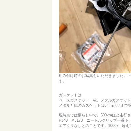
組み付け時のお写真もいただきました。上
す。
ガスケットは
ベースガスケット一枚、メタルガスケット
メタルと紙のガスケットは5mmハサミで
現時点では慣らし中で、500kmほど走行
PJ40 MJ170 ニードルクリップ一番下
エアクリなしとのことです。1000km超