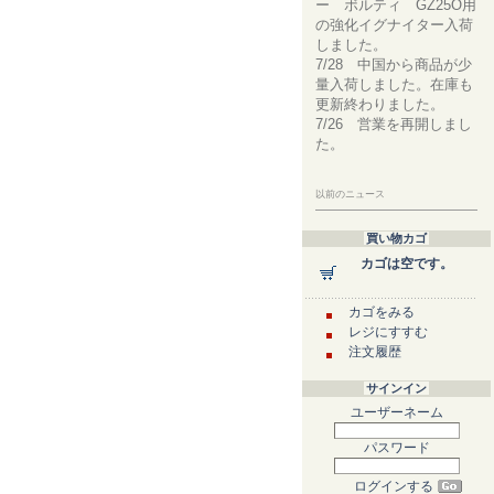
ー ボルティ GZ25O用
の強化イグナイター入荷
しました。
7/28 中国から商品が少
量入荷しました。在庫も
更新終わりました。
7/26 営業を再開しまし
た。
以前のニュース
買い物カゴ
カゴは空です。
カゴをみる
レジにすすむ
注文履歴
サインイン
ユーザーネーム
パスワード
ログインする