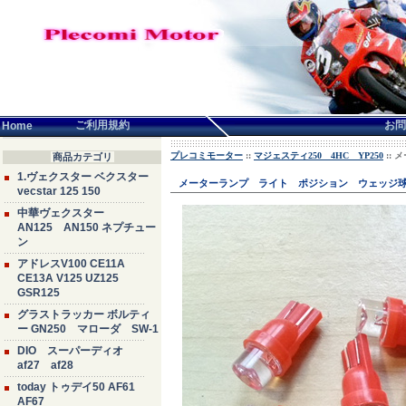
言語せんたく:
ご利用規約
お問
Home
プレコミモーター
::
マジェスティ250 4HC YP250
::
商品カテゴリ
1.ヴェクスター ベクスター
メーターランプ ライト ポジション ウェッジ球
vecstar 125 150
中華ヴェクスター
AN125 AN150 ネプチュー
ン
アドレスV100 CE11A
CE13A V125 UZ125
GSR125
グラストラッカー ボルティ
ー GN250 マローダ SW-1
DIO スーパーディオ
af27 af28
today トゥデイ50 AF61
AF67