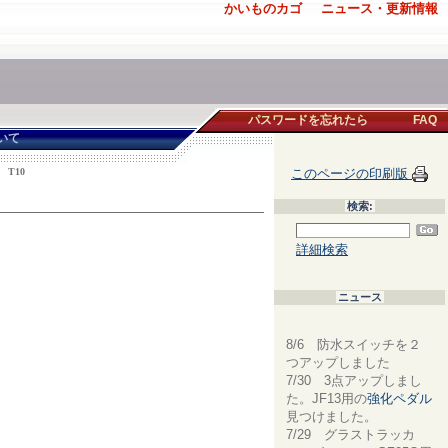
かいものカゴ
ニュース・更新情報
パスワードを忘れたら
FAQ
いて
T10
このページの印刷版
検索:
詳細検索
ニュース
8/6 防水スイッチを２
つアップしました
7/30 3点アップしまし
た。JF13用の
強化ペダル
見つけました。
7/29 グラストラッカ