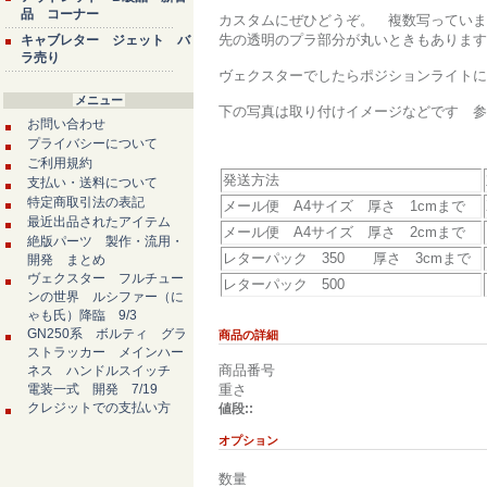
品 コーナー
カスタムにぜひどうぞ。 複数写っていま
先の透明のプラ部分が丸いときもあります
キャブレター ジェット バ
ラ売り
ヴェクスターでしたらポジションライトに
メニュー
下の写真は取り付けイメージなどです 参
お問い合わせ
プライバシーについて
ご利用規約
発送方法
支払い・送料について
特定商取引法の表記
メール便 A4サイズ 厚さ 1cmまで
最近出品されたアイテム
メール便 A4サイズ 厚さ 2cmまで
絶版パーツ 製作・流用・
レターパック 350 厚さ 3cmまで
開発 まとめ
ヴェクスター フルチュー
レターパック 500
ンの世界 ルシファー（に
ゃも氏）降臨 9/3
GN250系 ボルティ グラ
商品の詳細
ストラッカー メインハー
商品番号
ネス ハンドルスイッチ
電装一式 開発 7/19
重さ
クレジットでの支払い方
値段::
オプション
数量