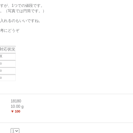
すが、1つでの値段です。
。（写真では円筒です。）
入れるのもいいですね。
考にどうぞ
対応状況
X
○
○
○
18180
10.00
g
￥ 100