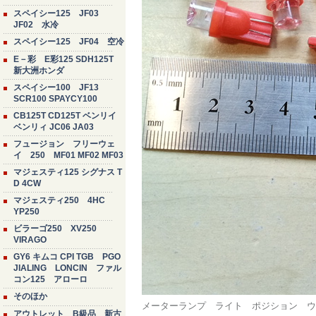
スペイシー125 JF03
JF02 水冷
スペイシー125 JF04 空冷
E－彩 E彩125 SDH125T
新大洲ホンダ
スペイシー100 JF13
SCR100 SPAYCY100
CB125T CD125T ベンリイ
ベンリィ JC06 JA03
フュージョン フリーウェ
イ 250 MF01 MF02 MF03
マジェスティ125 シグナス T
D 4CW
マジェスティ250 4HC
YP250
ビラーゴ250 XV250
VIRAGO
GY6 キムコ CPI TGB PGO
JIALING LONCIN ファル
コン125 アローロ
そのほか
メーターランプ ライト ポジション ウェ
アウトレット B級品 新古