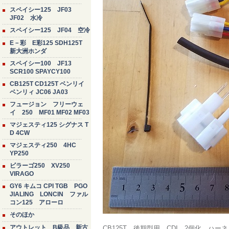
スペイシー125 JF03
JF02 水冷
スペイシー125 JF04 空冷
E－彩 E彩125 SDH125T
新大洲ホンダ
スペイシー100 JF13
SCR100 SPAYCY100
CB125T CD125T ベンリイ
ベンリィ JC06 JA03
フュージョン フリーウェ
イ 250 MF01 MF02 MF03
マジェスティ125 シグナス T
D 4CW
マジェスティ250 4HC
YP250
ビラーゴ250 XV250
VIRAGO
GY6 キムコ CPI TGB PGO
JIALING LONCIN ファル
コン125 アローロ
そのほか
アウトレット B級品 新古
CB125T 後期型用 CDI 2個化 ハ