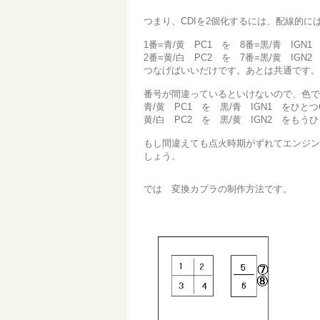
つまり、CDIを2個化するには、配線的に
1番=青/黄 PC1 を 8番=黒/青 IGN1
2番=黄/白 PC2 を 7番=黒/黄 IGN
つなげばいいだけです。あとは共通です。
番号が間違っているといけないので、色で
青/黄 PC1 を 黒/青 IGN1 をひとつ
黄/白 PC2 を 黒/黄 IGN2 をもう
もし間違えても点火時期がずれてエンジン
しょう。
では 変換カプラの制作方法です。