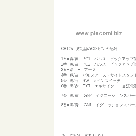
CB125T後期型のCDIピンの配列
1番=青/黄 PC1 パルス ピックアップ
2番=黄/白 PC2 パルス ピックアップ
3番=緑 E アース
4番=緑/白 パルスアース・サイドスタ
5番=黒/白 SW メインスイッチ
6番=黒/赤 EXT エキサイター 交流
7番=黒/黄 IGN2 イグニッションスパ
8番=黒/青 IGN1 イグニッションスパ
そして次は 前期型です。