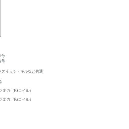
信号
信号
ンドスイッチ・キルなど共通
電源
ーク出力（IGコイル）
ーク出力（IGコイル）