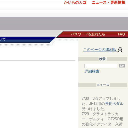
かいものカゴ
ニュース・更新情報
パスワードを忘れたら
FAQ
いて
このページの印刷版
検索:
詳細検索
ニュース
7/30 3点アップしまし
た。JF13用の
強化ペダル
見つけました。
7/29 グラストラッカ
ー ボルティ GZ25O用
の強化イグナイター入荷