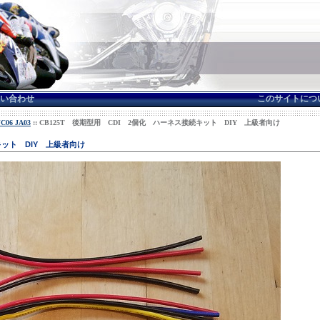
い合わせ
このサイトにつ
06 JA03
:: CB125T 後期型用 CDI 2個化 ハーネス接続キット DIY 上級者向け
キット DIY 上級者向け