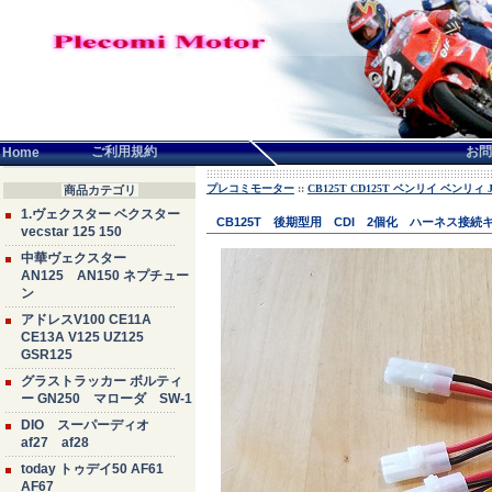
言語せんたく:
ご利用規約
お問
Home
プレコミモーター
::
CB125T CD125T ベンリイ ベンリィ JC
商品カテゴリ
1.ヴェクスター ベクスター
CB125T 後期型用 CDI 2個化 ハーネス接続
vecstar 125 150
中華ヴェクスター
AN125 AN150 ネプチュー
ン
アドレスV100 CE11A
CE13A V125 UZ125
GSR125
グラストラッカー ボルティ
ー GN250 マローダ SW-1
DIO スーパーディオ
af27 af28
today トゥデイ50 AF61
AF67