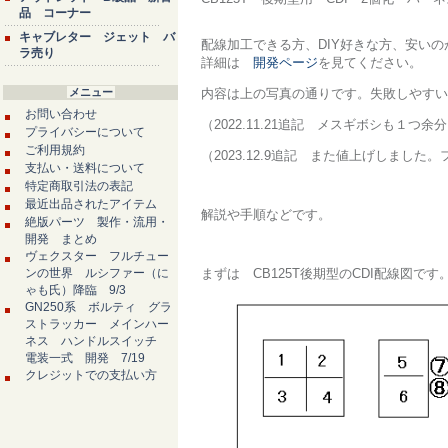
品 コーナー
キャブレター ジェット バ
配線加工できる方、DIY好きな方、安い
ラ売り
詳細は
開発ページ
を見てください。
メニュー
内容は上の写真の通りです。失敗しやすい
お問い合わせ
（2022.11.21追記 メスギボシも
プライバシーについて
ご利用規約
（2023.12.9追記 また値上げしまし
支払い・送料について
特定商取引法の表記
最近出品されたアイテム
解説や手順などです。
絶版パーツ 製作・流用・
開発 まとめ
ヴェクスター フルチュー
ンの世界 ルシファー（に
まずは CB125T後期型のCDI配線図です
ゃも氏）降臨 9/3
GN250系 ボルティ グラ
ストラッカー メインハー
ネス ハンドルスイッチ
電装一式 開発 7/19
クレジットでの支払い方