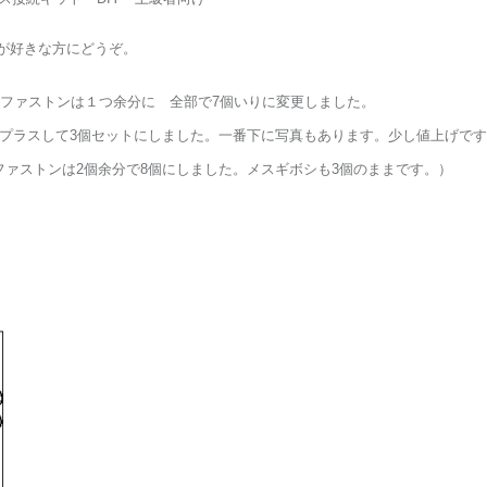
のが好きな方にどうぞ。
ファストンは１つ余分に 全部で7個いりに変更しました。
１つ余分プラスして3個セットにしました。一番下に写真もあります。少し値上げ
た。ファストンは2個余分で8個にしました。メスギボシも3個のままです。）
。