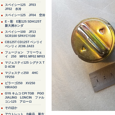
スペイシー125 JF03
JF02 水冷
スペイシー125 JF04 空冷
E－彩 E彩125 SDH125T
新大洲ホンダ
スペイシー100 JF13
SCR100 SPAYCY100
CB125T CD125T ベンリイ
ベンリィ JC06 JA03
フュージョン フリーウェ
イ 250 MF01 MF02 MF03
マジェスティ125 シグナス T
D 4CW
マジェスティ250 4HC
YP250
ビラーゴ250 XV250
VIRAGO
GY6 キムコ CPI TGB PGO
JIALING LONCIN ファル
コン125 アローロ
そのほか
アウトレット B級品 新古