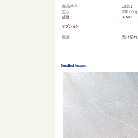
商品番号
18351
重さ
200.00
g
値段::
￥ 500
オプション
数量
売り切れ
Detailed images