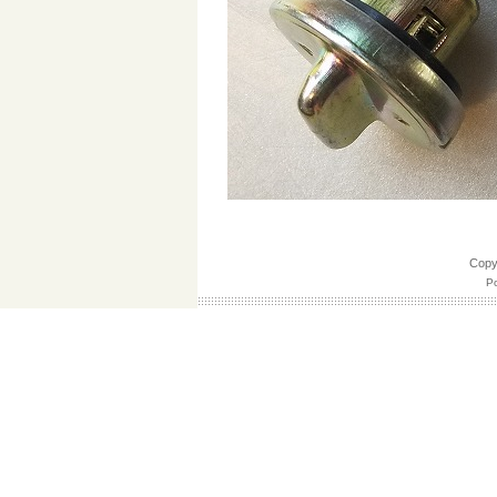
Cop
Po