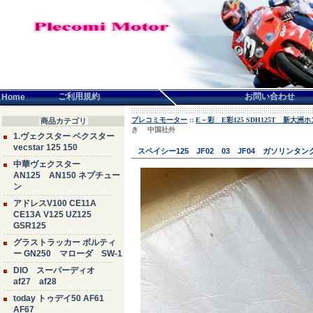
言語せんたく:
ご利用規約
お問い合わせ
Home
プレコミモーター
::
E－彩 E彩125 SDH125T 新大
商品カテゴリ
き 中国社外
1.ヴェクスター ベクスター
vecstar 125 150
スペイシー125 JF02 03 JF04 ガソリ
中華ヴェクスター
AN125 AN150 ネプチュー
ン
アドレスV100 CE11A
CE13A V125 UZ125
GSR125
グラストラッカー ボルティ
ー GN250 マローダ SW-1
DIO スーパーディオ
af27 af28
today トゥデイ50 AF61
AF67