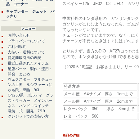
スペイシー125 JF02 03 JF04
品 コーナー
キャブレター ジェット バ
ラ売り
中国社外のホンダ系用の ガソリンタンク
ガソリンがにじむようになったら、ゴムが
メニュー
てもったいないです。
チェーンがついていますので、なくしにく
お問い合わせ
チェーンが不要なときはすぐにはずれます
プライバシーについて
ご利用規約
とりあえず、当方のDIO AF27にはそ
支払い・送料について
なので、ホンダ系はかなり利用できると思
特定商取引法の表記
最近出品されたアイテム
（2020.5.18追記 お客さまより、リード
絶版パーツ 製作・流用・
開発 まとめ
ヴェクスター フルチュー
ンの世界 ルシファー（に
発送方法
ゃも氏）降臨 9/3
メール便 A4サイズ 厚さ 1cmまで
GN250系 ボルティ グラ
ストラッカー メインハー
メール便 A4サイズ 厚さ 2cmまで
ネス ハンドルスイッチ
レターパック 350 厚さ 3cmまで
電装一式 開発 7/19
レターパック 500
クレジットでの支払い方
商品の詳細