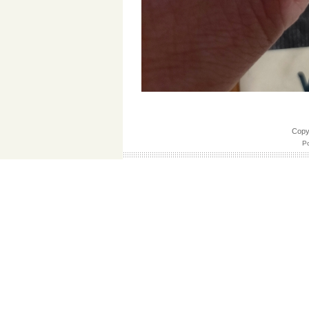
Cop
Po