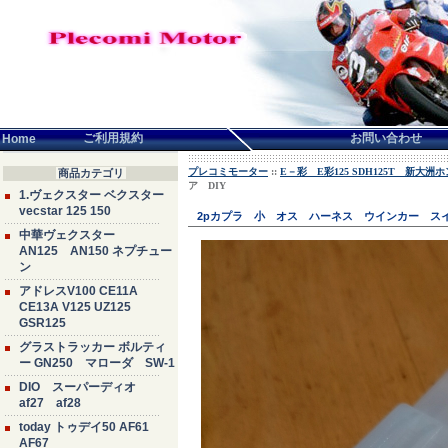
言語せんたく:
ご利用規約
お問い合わせ
Home
プレコミモーター
::
E－彩 E彩125 SDH125T 新大
商品カテゴリ
ア DIY
1.ヴェクスター ベクスター
vecstar 125 150
2pカプラ 小 オス ハーネス ウインカー スイ
中華ヴェクスター
AN125 AN150 ネプチュー
ン
アドレスV100 CE11A
CE13A V125 UZ125
GSR125
グラストラッカー ボルティ
ー GN250 マローダ SW-1
DIO スーパーディオ
af27 af28
today トゥデイ50 AF61
AF67