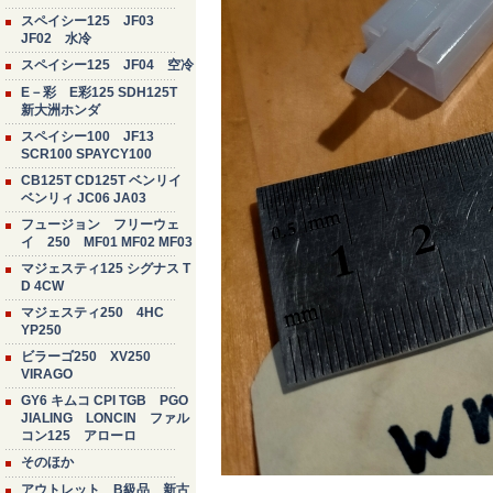
スペイシー125 JF03
JF02 水冷
スペイシー125 JF04 空冷
E－彩 E彩125 SDH125T
新大洲ホンダ
スペイシー100 JF13
SCR100 SPAYCY100
CB125T CD125T ベンリイ
ベンリィ JC06 JA03
フュージョン フリーウェ
イ 250 MF01 MF02 MF03
マジェスティ125 シグナス T
D 4CW
マジェスティ250 4HC
YP250
ビラーゴ250 XV250
VIRAGO
GY6 キムコ CPI TGB PGO
JIALING LONCIN ファル
コン125 アローロ
そのほか
アウトレット B級品 新古