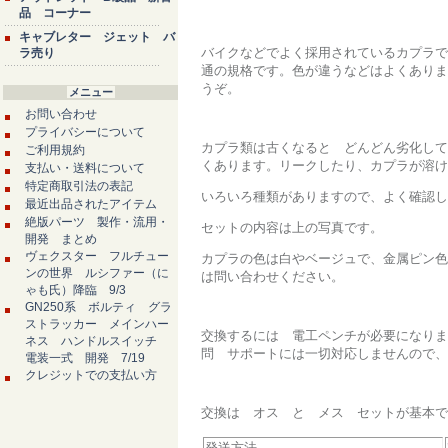
品 コーナー
キャブレター ジェット バ
バイクなどでよく採用されているカプラで
ラ売り
通の規格です。色が違うなどはよくありま
うぞ。
メニュー
お問い合わせ
プライバシーについて
カプラ類は古くなると どんどん劣化して
ご利用規約
くあります。リークしたり、カプラが溶け
支払い・送料について
特定商取引法の表記
いろいろ種類がありますので、よく確認し
最近出品されたアイテム
絶版パーツ 製作・流用・
セットの内容は上の写真です。
開発 まとめ
ヴェクスター フルチュー
カプラの色は白やベージュで、金属ピン色
ンの世界 ルシファー（に
は問い合わせください。
ゃも氏）降臨 9/3
GN250系 ボルティ グラ
ストラッカー メインハー
交換するには 電工ペンチが必要になりま
ネス ハンドルスイッチ
問 サポートには一切対応しませんので、
電装一式 開発 7/19
クレジットでの支払い方
交換は オス と メス セットが基本で
発送方法