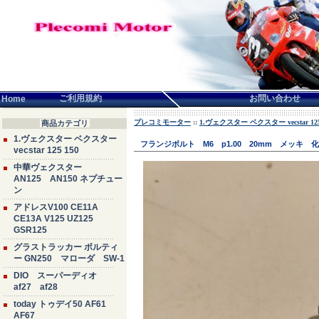
言語せんたく:
ご利用規約
お問い合わせ
Home
プレコミモーター
::
1.ヴェクスター ベクスター vecstar 125
商品カテゴリ
1.ヴェクスター ベクスター
フランジボルト M6 p1.00 20mm メッキ 
vecstar 125 150
中華ヴェクスター
AN125 AN150 ネプチュー
ン
アドレスV100 CE11A
CE13A V125 UZ125
GSR125
グラストラッカー ボルティ
ー GN250 マローダ SW-1
DIO スーパーディオ
af27 af28
today トゥデイ50 AF61
AF67