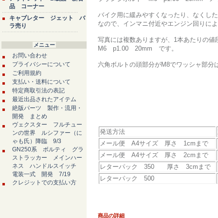
品 コーナー
バイク用に緩みやすくなったり、なくした
キャブレター ジェット バ
なので、インマニ付近やエンジン回りによ
ラ売り
写真には複数ありますが、1本あたりの値
メニュー
M6 p1.00 20mm です。
お問い合わせ
プライバシーについて
六角ボルトの頭部分がM8でワッシャ部分は
ご利用規約
支払い・送料について
特定商取引法の表記
最近出品されたアイテム
絶版パーツ 製作・流用・
開発 まとめ
ヴェクスター フルチュー
発送方法
ンの世界 ルシファー（に
ゃも氏）降臨 9/3
メール便 A4サイズ 厚さ 1cmまで
GN250系 ボルティ グラ
メール便 A4サイズ 厚さ 2cmまで
ストラッカー メインハー
ネス ハンドルスイッチ
レターパック 350 厚さ 3cmまで
電装一式 開発 7/19
レターパック 500
クレジットでの支払い方
商品の詳細