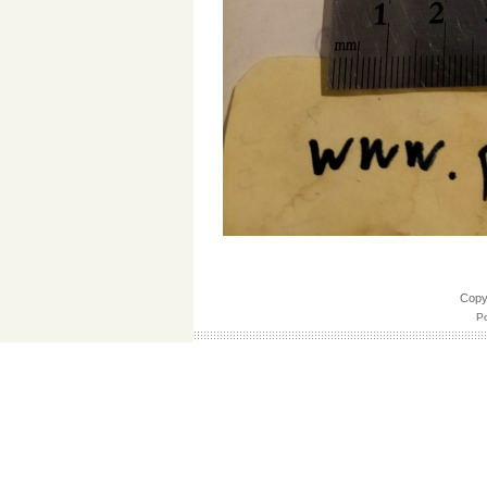
Cop
Po