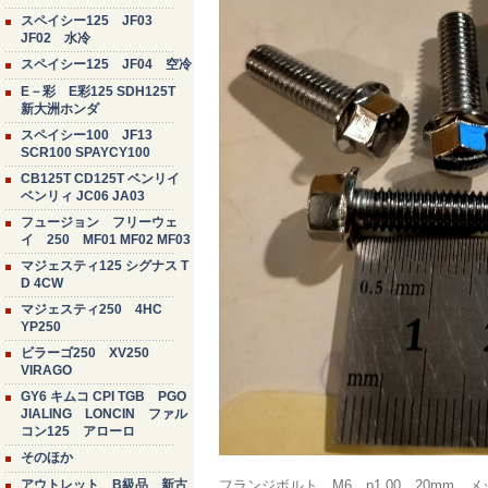
スペイシー125 JF03
JF02 水冷
スペイシー125 JF04 空冷
E－彩 E彩125 SDH125T
新大洲ホンダ
スペイシー100 JF13
SCR100 SPAYCY100
CB125T CD125T ベンリイ
ベンリィ JC06 JA03
フュージョン フリーウェ
イ 250 MF01 MF02 MF03
マジェスティ125 シグナス T
D 4CW
マジェスティ250 4HC
YP250
ビラーゴ250 XV250
VIRAGO
GY6 キムコ CPI TGB PGO
JIALING LONCIN ファル
コン125 アローロ
そのほか
アウトレット B級品 新古
フランジボルト M6 p1.00 20mm 