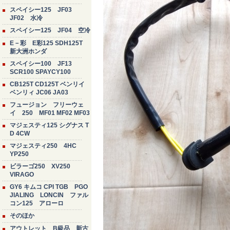
スペイシー125 JF03
JF02 水冷
スペイシー125 JF04 空冷
E－彩 E彩125 SDH125T
新大洲ホンダ
スペイシー100 JF13
SCR100 SPAYCY100
CB125T CD125T ベンリイ
ベンリィ JC06 JA03
フュージョン フリーウェ
イ 250 MF01 MF02 MF03
マジェスティ125 シグナス T
D 4CW
マジェスティ250 4HC
YP250
ビラーゴ250 XV250
VIRAGO
GY6 キムコ CPI TGB PGO
JIALING LONCIN ファル
コン125 アローロ
そのほか
アウトレット B級品 新古