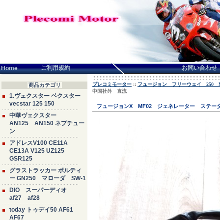
言語せんたく:
ご利用規約
お問い合わせ
Home
プレコミモーター
::
フュージョン フリーウェイ 250 MF0
商品カテゴリ
中国社外 直流
1.ヴェクスター ベクスター
vecstar 125 150
フュージョンX MF02 ジェネレーター ステータコ
中華ヴェクスター
AN125 AN150 ネプチュー
ン
アドレスV100 CE11A
CE13A V125 UZ125
GSR125
グラストラッカー ボルティ
ー GN250 マローダ SW-1
DIO スーパーディオ
af27 af28
today トゥデイ50 AF61
AF67