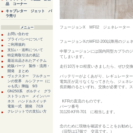
品 コーナー
キャブレター ジェット バ
ラ売り
フュージョンX MF02 ジェネレーター ス
メニュー
お問い合わせ
プライバシーについて
フュージョンXのMF02-200以降用の
ご利用規約
支払い・送料について
中華フュージョンには国内同型カプラのジ
特定商取引法の表記
てしまいます。
最近出品されたアイテム
絶版パーツ 製作・流用・
走行10万キロ程度いきましたら、ぜひ交
開発 まとめ
ヴェクスター フルチュー
バッテリーがよくあがり、レギュレーター
ンの世界 ルシファー（に
電気圧が足りなくなってきたら、ジェネレ
ゃも氏）降臨 9/3
長距離のるといずれ、交換が必要です。ス
GN250系 ボルティ グラ
ストラッカー メインハー
KFRの直流のものです。
ネス ハンドルスイッチ
電装一式 開発 7/19
パーツ番号
クレジットでの支払い方
31120-KFR-701 に相当します。
念のために現物を確認することをお勧めし
（旧型は17個で 交流です。）