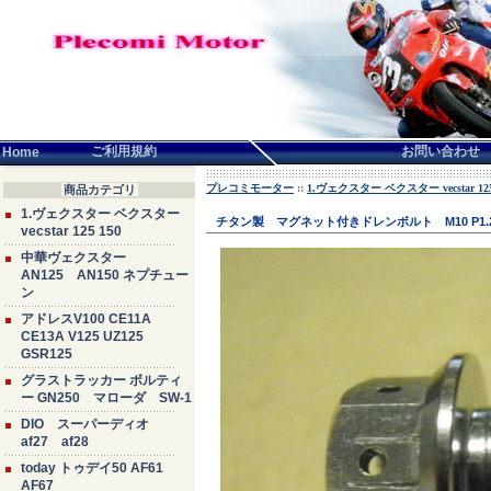
言語せんたく:
ご利用規約
お問い合わせ
Home
プレコミモーター
::
1.ヴェクスター ベクスター vecstar 125
商品カテゴリ
1.ヴェクスター ベクスター
チタン製 マグネット付きドレンボルト M10 P1
vecstar 125 150
中華ヴェクスター
AN125 AN150 ネプチュー
ン
アドレスV100 CE11A
CE13A V125 UZ125
GSR125
グラストラッカー ボルティ
ー GN250 マローダ SW-1
DIO スーパーディオ
af27 af28
today トゥデイ50 AF61
AF67