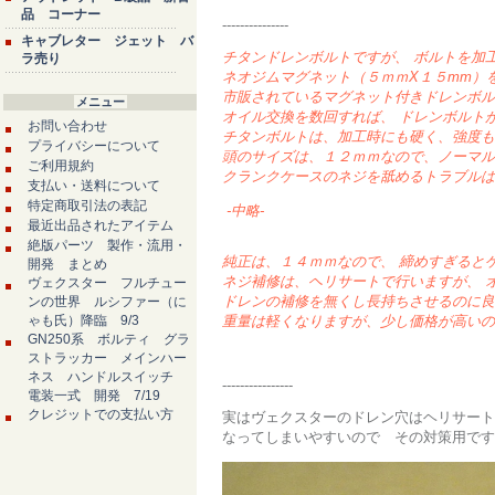
品 コーナー
---------------
キャブレター ジェット バ
チタンドレンボルトですが、
ボルトを加
ラ売り
ネオジムマグネット（
５ｍｍX１５mm）
市販されているマグネット付きドレンボ
メニュー
オイル交換を数回すれば、
ドレンボルト
お問い合わせ
チタンボルトは、加工時にも硬く、強度
プライバシーについて
頭のサイズは、１２ｍｍなので、ノーマ
ご利用規約
クランクケースのネジを舐めるトラブルは
支払い・送料について
特定商取引法の表記
-中略-
最近出品されたアイテム
絶版パーツ 製作・流用・
純正は、１４ｍｍなので、
締めすぎると
開発 まとめ
ネジ補修は、ヘリサートで行いますが、
ヴェクスター フルチュー
ドレンの補修を無くし長持ちさせるのに良
ンの世界 ルシファー（に
ゃも氏）降臨 9/3
重量は軽くなりますが、少し価格が高いの
GN250系 ボルティ グラ
ストラッカー メインハー
ネス ハンドルスイッチ
----------------
電装一式 開発 7/19
クレジットでの支払い方
実はヴェクスターのドレン穴はヘリサート
なってしまいやすいので その対策用です