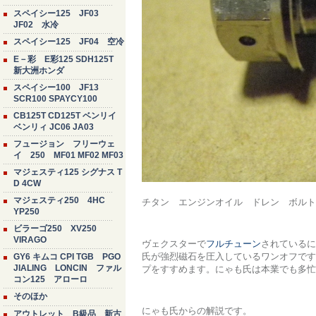
スペイシー125 JF03
JF02 水冷
スペイシー125 JF04 空冷
E－彩 E彩125 SDH125T
新大洲ホンダ
スペイシー100 JF13
SCR100 SPAYCY100
CB125T CD125T ベンリイ
ベンリィ JC06 JA03
フュージョン フリーウェ
イ 250 MF01 MF02 MF03
マジェスティ125 シグナス T
D 4CW
マジェスティ250 4HC
チタン エンジンオイル ドレン ボルト 
YP250
ビラーゴ250 XV250
VIRAGO
ヴェクスターで
フルチューン
されているに
氏が強烈磁石を圧入しているワンオフです
GY6 キムコ CPI TGB PGO
JIALING LONCIN ファル
プをすすめます。にゃも氏は本業でも多忙
コン125 アローロ
そのほか
にゃも氏からの解説です。
アウトレット B級品 新古