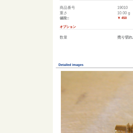
商品番号
19010
重さ
10.00
g
値段::
￥ 450
オプション
数量
売り切れ
Detailed images