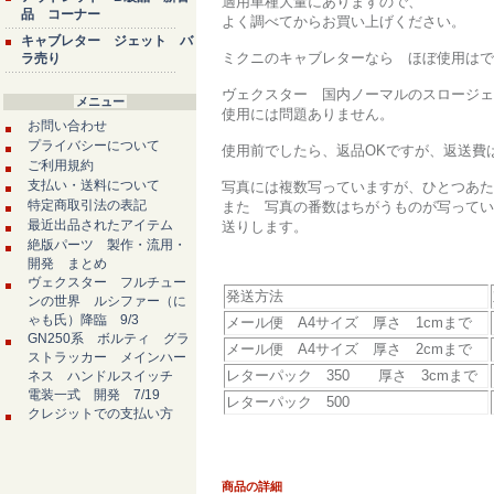
適用車種大量にありますので、
品 コーナー
よく調べてからお買い上げください。
キャブレター ジェット バ
ミクニのキャブレターなら ほぼ使用はで
ラ売り
ヴェクスター 国内ノーマルのスロージェ
メニュー
使用には問題ありません。
お問い合わせ
プライバシーについて
使用前でしたら、返品OKですが、返送費
ご利用規約
支払い・送料について
写真には複数写っていますが、ひとつあた
特定商取引法の表記
また 写真の番数はちがうものが写ってい
最近出品されたアイテム
送りします。
絶版パーツ 製作・流用・
開発 まとめ
ヴェクスター フルチュー
発送方法
ンの世界 ルシファー（に
ゃも氏）降臨 9/3
メール便 A4サイズ 厚さ 1cmまで
GN250系 ボルティ グラ
メール便 A4サイズ 厚さ 2cmまで
ストラッカー メインハー
レターパック 350 厚さ 3cmまで
ネス ハンドルスイッチ
電装一式 開発 7/19
レターパック 500
クレジットでの支払い方
商品の詳細