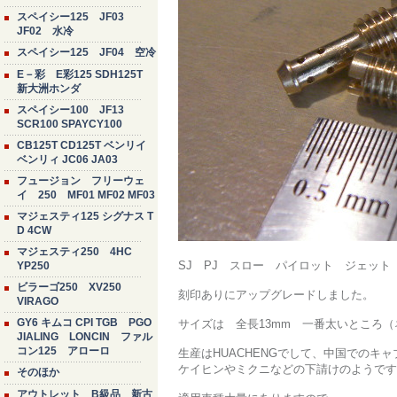
スペイシー125 JF03
JF02 水冷
スペイシー125 JF04 空冷
E－彩 E彩125 SDH125T
新大洲ホンダ
スペイシー100 JF13
SCR100 SPAYCY100
CB125T CD125T ベンリイ
ベンリィ JC06 JA03
フュージョン フリーウェ
イ 250 MF01 MF02 MF03
マジェスティ125 シグナス T
D 4CW
マジェスティ250 4HC
SJ PJ スロー パイロット ジェット
YP250
ビラーゴ250 XV250
刻印ありにアップグレードしました。
VIRAGO
GY6 キムコ CPI TGB PGO
サイズは 全長13mm 一番太いところ（
JIALING LONCIN ファル
コン125 アローロ
生産はHUACHENGでして、中国でのキ
ケイヒンやミクニなどの下請けのようです
そのほか
アウトレット B級品 新古