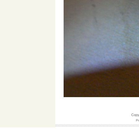
Cop
Po