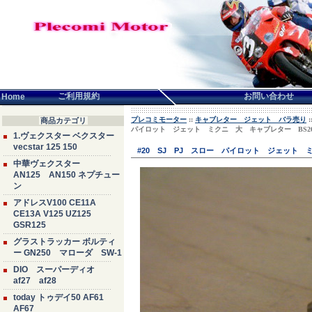
言語せんたく:
ご利用規約
お問い合わせ
Home
プレコミモーター
::
キャブレター ジェット バラ売り
:
商品カテゴリ
パイロット ジェット ミクニ 大 キャブレター BS2
1.ヴェクスター ベクスター
vecstar 125 150
#20 SJ PJ スロー パイロット ジェット 
中華ヴェクスター
AN125 AN150 ネプチュー
ン
アドレスV100 CE11A
CE13A V125 UZ125
GSR125
グラストラッカー ボルティ
ー GN250 マローダ SW-1
DIO スーパーディオ
af27 af28
today トゥデイ50 AF61
AF67