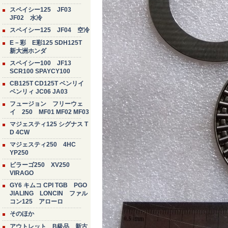
スペイシー125 JF03
JF02 水冷
スペイシー125 JF04 空冷
E－彩 E彩125 SDH125T
新大洲ホンダ
スペイシー100 JF13
SCR100 SPAYCY100
CB125T CD125T ベンリイ
ベンリィ JC06 JA03
フュージョン フリーウェ
イ 250 MF01 MF02 MF03
マジェスティ125 シグナス T
D 4CW
マジェスティ250 4HC
YP250
ビラーゴ250 XV250
VIRAGO
GY6 キムコ CPI TGB PGO
JIALING LONCIN ファル
コン125 アローロ
そのほか
アウトレット B級品 新古