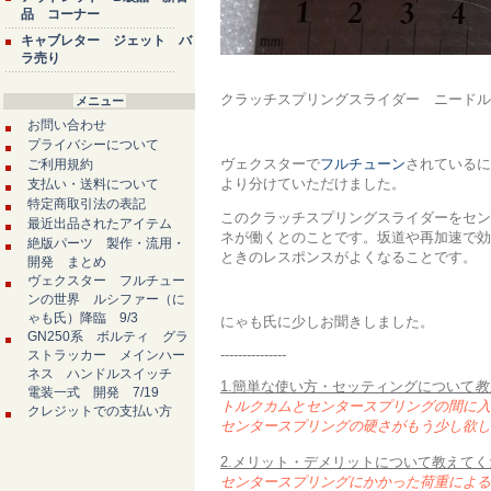
品 コーナー
キャブレター ジェット バ
ラ売り
クラッチスプリングスライダー ニードル
メニュー
お問い合わせ
プライバシーについて
ヴェクスターで
フルチューン
されているに
ご利用規約
より分けていただけました。
支払い・送料について
特定商取引法の表記
このクラッチスプリングスライダーをセン
最近出品されたアイテム
ネが働くとのことです。坂道や再加速で効
絶版パーツ 製作・流用・
ときのレスポンスがよくなることです。
開発 まとめ
ヴェクスター フルチュー
ンの世界 ルシファー（に
ゃも氏）降臨 9/3
にゃも氏に少しお聞きしました。
GN250系 ボルティ グラ
---------------
ストラッカー メインハー
ネス ハンドルスイッチ
1.簡単な使い方・セッティングについて
教
電装一式 開発 7/19
トルクカムとセンタースプリングの間に入
クレジットでの支払い方
センタースプリングの硬さがもう少し欲し
2.メリット・デメリットについて教えて
センタースプリングにかかった荷重による