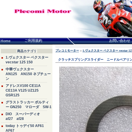
言語せんたく:
ご利用規約
お問い合わせ
Home
プレコミモーター
::
1.ヴェクスター ベクスター vecstar 125
商品カテゴリ
1.ヴェクスター ベクスター
クラッチスプリングスライダー ニードルベアリ
vecstar 125 150
中華ヴェクスター
AN125 AN150 ネプチュー
ン
アドレスV100 CE11A
CE13A V125 UZ125
GSR125
グラストラッカー ボルティ
ー GN250 マローダ SW-1
DIO スーパーディオ
af27 af28
today トゥデイ50 AF61
AF67