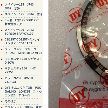
スペイシー125 JF03
JF02 水冷
スペイシー125 JF04 空冷
E－彩 E彩125 SDH125T
新大洲ホンダ
スペイシー100 JF13
SCR100 SPAYCY100
CB125T CD125T ベンリイ
ベンリィ JC06 JA03
フュージョン フリーウェ
イ 250 MF01 MF02 MF03
マジェスティ125 シグナス T
D 4CW
マジェスティ250 4HC
YP250
ビラーゴ250 XV250
VIRAGO
GY6 キムコ CPI TGB PGO
JIALING LONCIN ファル
コン125 アローロ
そのほか
アウトレット B級品 新古