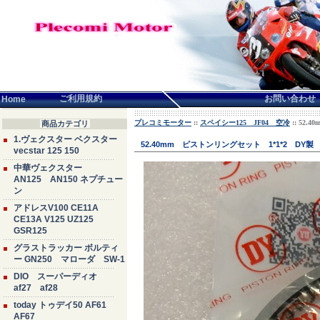
言語せんたく:
ご利用規約
お問い合わせ
Home
プレコミモーター
::
スペイシー125 JF04 空冷
:: 52
商品カテゴリ
1.ヴェクスター ベクスター
52.40mm ピストンリングセット 1*1*2 DY製
vecstar 125 150
中華ヴェクスター
AN125 AN150 ネプチュー
ン
アドレスV100 CE11A
CE13A V125 UZ125
GSR125
グラストラッカー ボルティ
ー GN250 マローダ SW-1
DIO スーパーディオ
af27 af28
today トゥデイ50 AF61
AF67