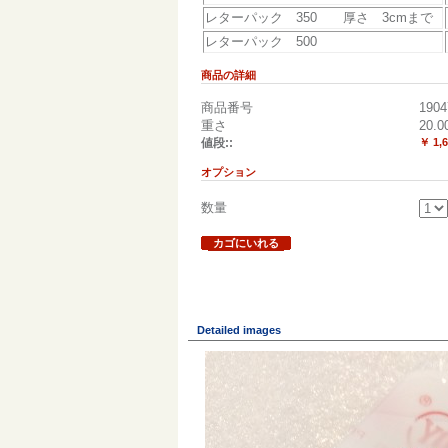
レターパック 350 厚さ 3cmまで
レターパック 500
商品の詳細
商品番号
1904
重さ
20.0
値段::
￥ 1,
オプション
数量
カゴにいれる
Detailed images