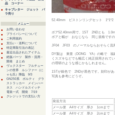
品 コーナー
キャブレター ジェット バ
ラ売り
52.40mm ピストンリングセット 1*1*2
メニュー
お問い合わせ
ボア52.40mm用で、1ST 2NDとも 1
プライバシーについて
ボアと幅が おなじなら 同じ規格ですの
ご利用規約
支払い・送料について
JF04 JF03 のノーマルならおそらく
特定商取引法の表記
最近出品されたアイテム
DY製は 東亜（DONG YA）の略で
絶版パーツ 製作・流用・
くスズキなどでも幅広く純正採用されてい
開発 まとめ
の理研のような感じかもしれません。
ヴェクスター フルチュー
ンの世界 ルシファー（に
1STが銀色で 2NDが黒色です。刻印が
ゃも氏）降臨 9/3
写真も参考にどうぞ。
GN250系 ボルティ グラ
ストラッカー メインハー
ネス ハンドルスイッチ
電装一式 開発 7/19
クレジットでの支払い方
発送方法
メール便 A4サイズ 厚さ 1cmまで
メール便 A4サイズ 厚さ 2cmまで